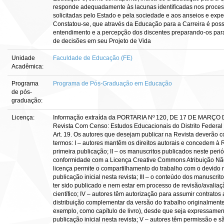
responde adequadamente às lacunas identificadas nos proces
solicitadas pelo Estado e pela sociedade e aos anseios e expe
Constatou-se, que através da Educação para a Carreira é possí
entendimento e a percepção dos discentes preparando-os par
de decisões em seu Projeto de Vida
Unidade
Faculdade de Educação (FE)
Acadêmica:
Programa
Programa de Pós-Graduação em Educação
de pós-
graduação:
Licença:
Informação extraída da PORTARIA Nº 120, DE 17 DE MARÇO 
Revista Com Censo: Estudos Educacionais do Distrito Federal 
Art. 19. Os autores que desejam publicar na Revista deverão 
termos: I – autores mantêm os direitos autorais e concedem à 
primeira publicação; II – os manuscritos publicados neste peri
conformidade com a Licença Creative Commons Atribuição Nã
licença permite o compartilhamento do trabalho com o devido 
publicação inicial nesta revista; III – o conteúdo dos manuscrit
ter sido publicado e nem estar em processo de revisão/avalia
científico; IV – autores têm autorização para assumir contrato
distribuição complementar da versão do trabalho originalmente
exemplo, como capítulo de livro), desde que seja expressamen
publicação inicial nesta revista; V – autores têm permissão e s