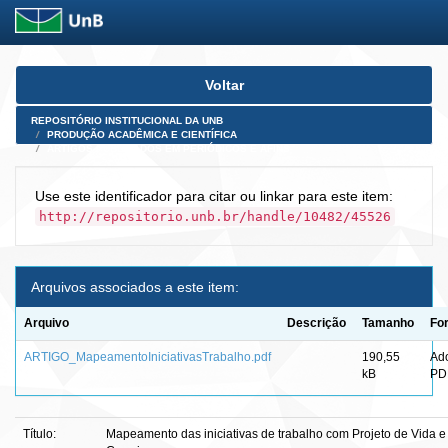
Skip
Voltar
navigation
REPOSITÓRIO INSTITUCIONAL DA UNB
PRODUÇÃO ACADÊMICA E CIENTÍFICA
ARTIGOS PUBLICADOS EM PERIÓDICOS E AFINS
Use este identificador para citar ou linkar para este item:
http://repositorio.unb.br/handle/10482/45526
Arquivos associados a este item:
Arquivo
Descrição
Tamanho
Fo
ARTIGO_MapeamentoIniciativasTrabalho.pdf
190,55
Ad
kB
PD
Título:
Mapeamento das iniciativas de trabalho com Projeto de Vida e