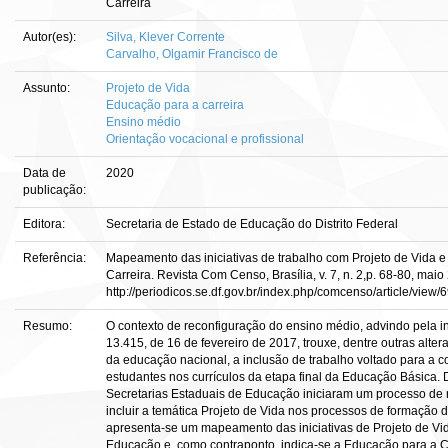
Carreira
Autor(es):
Silva, Klever Corrente
Carvalho, Olgamir Francisco de
Assunto:
Projeto de Vida
Educação para a carreira
Ensino médio
Orientação vocacional e profissional
Data de
2020
publicação:
Editora:
Secretaria de Estado de Educação do Distrito Federal
Referência:
Mapeamento das iniciativas de trabalho com Projeto de Vida e
Carreira. Revista Com Censo, Brasília, v. 7, n. 2,p. 68-80, mai
http://periodicos.se.df.gov.br/index.php/comcenso/article/view/6
Resumo:
O contexto de reconfiguração do ensino médio, advindo pela ins
13.415, de 16 de fevereiro de 2017, trouxe, dentre outras alter
da educação nacional, a inclusão de trabalho voltado para a c
estudantes nos currículos da etapa final da Educação Básica. 
Secretarias Estaduais de Educação iniciaram um processo de r
incluir a temática Projeto de Vida nos processos de formação d
apresenta-se um mapeamento das iniciativas de Projeto de Vi
Educação e, como contraponto, indica-se a Educação para a 