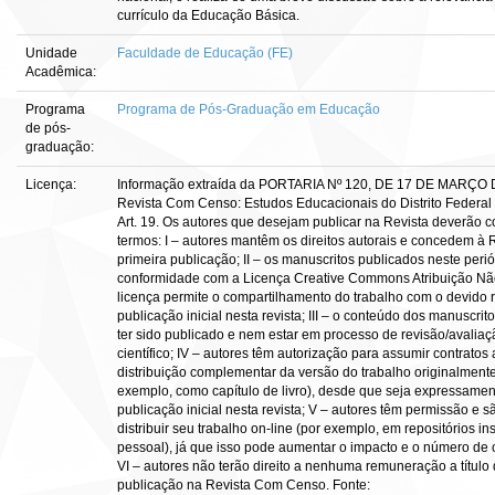
currículo da Educação Básica.
Unidade
Faculdade de Educação (FE)
Acadêmica:
Programa
Programa de Pós-Graduação em Educação
de pós-
graduação:
Licença:
Informação extraída da PORTARIA Nº 120, DE 17 DE MARÇO 
Revista Com Censo: Estudos Educacionais do Distrito Federal 
Art. 19. Os autores que desejam publicar na Revista deverão 
termos: I – autores mantêm os direitos autorais e concedem à 
primeira publicação; II – os manuscritos publicados neste peri
conformidade com a Licença Creative Commons Atribuição Nã
licença permite o compartilhamento do trabalho com o devido 
publicação inicial nesta revista; III – o conteúdo dos manuscrit
ter sido publicado e nem estar em processo de revisão/avalia
científico; IV – autores têm autorização para assumir contrato
distribuição complementar da versão do trabalho originalmente
exemplo, como capítulo de livro), desde que seja expressamen
publicação inicial nesta revista; V – autores têm permissão e s
distribuir seu trabalho on-line (por exemplo, em repositórios in
pessoal), já que isso pode aumentar o impacto e o número de c
VI – autores não terão direito a nenhuma remuneração a título 
publicação na Revista Com Censo. Fonte: