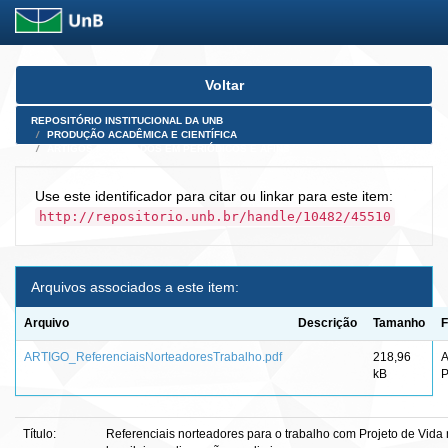
Skip
Voltar
navigation
REPOSITÓRIO INSTITUCIONAL DA UNB
PRODUÇÃO ACADÊMICA E CIENTÍFICA
ARTIGOS PUBLICADOS EM PERIÓDICOS E AFINS
Use este identificador para citar ou linkar para este item:
http://repositorio.unb.br/handle/10482/45510
Arquivos associados a este item:
Arquivo
Descrição
Tamanho
F
ARTIGO_ReferenciaisNorteadoresTrabalho.pdf
218,96
kB
Título:
Referenciais norteadores para o trabalho com Projeto de Vida 