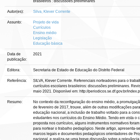
brasileiros : discussões preliminares
Autor(es):
Silva, Klever Corrente
Assunto:
Projeto de vida
Currículos
Ensino médio
Legislação
Educação básica
Data de
2021
publicação:
Editora:
Secretaria de Estado de Educação do Distrito Federal
Referência:
SILVA, Klever Corrente. Referenciais norteadores para o traba
currículos escolares brasileiros: discussões preliminares. Revis
maio 2021. Disponível em: http://periodicos.se.df.gov.br/index
Resumo:
No contexto da reconfiguração do ensino médio, a promulgação
de fevereiro de 2017, trouxe, além de outras modificações para
educação nacional, a inclusão de trabalho voltado para a cons
estudantes nos currículos do Ensino Médio. Tendo em vista o c
proposta nos currículos, alguns instrumentos normativos foram
para nortear o trabalho pedagógico. Neste artigo, apresenta-s
marcos legais e documentos pedagógicos orientadores de Proje
nacional, e realiza-se uma breve discussão sobre a relevância