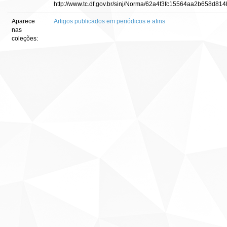
http://www.tc.df.gov.br/sinj/Norma/62a4f3fc15564aa2b658d81
Aparece
Artigos publicados em periódicos e afins
nas
coleções: