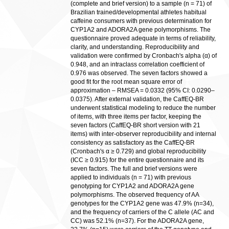
(complete and brief version) to a sample (n = 71) of
Brazilian trained/developmental athletes habitual
caffeine consumers with previous determination for
CYP1A2 and ADORA2A gene polymorphisms. The
questionnaire proved adequate in terms of reliability,
clarity, and understanding. Reproducibility and
validation were confirmed by Cronbach's alpha (α) of
0.948, and an intraclass correlation coefficient of
0.976 was observed. The seven factors showed a
good fit for the root mean square error of
approximation – RMSEA = 0.0332 (95% CI: 0.0290–
0.0375). After external validation, the CaffEQ-BR
underwent statistical modeling to reduce the number
of items, with three items per factor, keeping the
seven factors (CaffEQ-BR short version with 21
items) with inter-observer reproducibility and internal
consistency as satisfactory as the CaffEQ-BR
(Cronbach's α ≥ 0.729) and global reproducibility
(ICC ≥ 0.915) for the entire questionnaire and its
seven factors. The full and brief versions were
applied to individuals (n = 71) with previous
genotyping for CYP1A2 and ADORA2A gene
polymorphisms. The observed frequency of AA
genotypes for the CYP1A2 gene was 47.9% (n=34),
and the frequency of carriers of the C allele (AC and
CC) was 52.1% (n=37). For the ADORA2A gene,