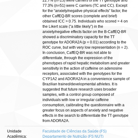
22.7% (n=15) were carriers of the TT genotype and
77.3% (n=51) were C carriers (TC and CC). Except
for the “anxiety/negative physical effects” factor, the
other CaffEQ-BR scores (complete and brief)
obtained ICC > 0.75. Individuals who scored > 4 on
the Likert scale (“a little likely”) in the
anxiety/negative effects factor on the B-CaffEQ-BR
showed a discriminatory capacity for the TT
genotype for ADORA2A (p = 0.01) according to the
ROC curve, but with very low representation (n = 2).
In conclusion, CaffEQ-BR was not able to
differentiate, through the expression of the
phenotypes of rapid hepatic metabolism and greater
sensitivity in the action of caffeine on adenosine
receptors, associated with the genotypes for the
CYP1A2 and ADORA2A in a convenience sample of
Brazilian trained/developmental athletes. It is
suggested that future research uses broader
samples, with a control group composed of
individuals with low or irregular caffeine
consumption, calibrating the questionnaire with a
greater focus on aspects of anxiety and negative
effects in the search to differentiate the TT genotype
from ADORA2A.
Unidade
Faculdade de Ciências da Saúde (FS)
Acadêmica:
Departamento de Nutrição (FS NUT)