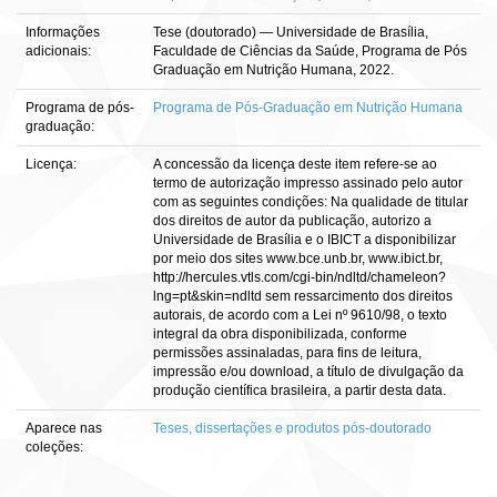
Informações
Tese (doutorado) — Universidade de Brasília,
adicionais:
Faculdade de Ciências da Saúde, Programa de Pós
Graduação em Nutrição Humana, 2022.
Programa de pós-
Programa de Pós-Graduação em Nutrição Humana
graduação:
Licença:
A concessão da licença deste item refere-se ao
termo de autorização impresso assinado pelo autor
com as seguintes condições: Na qualidade de titular
dos direitos de autor da publicação, autorizo a
Universidade de Brasília e o IBICT a disponibilizar
por meio dos sites www.bce.unb.br, www.ibict.br,
http://hercules.vtls.com/cgi-bin/ndltd/chameleon?
lng=pt&skin=ndltd sem ressarcimento dos direitos
autorais, de acordo com a Lei nº 9610/98, o texto
integral da obra disponibilizada, conforme
permissões assinaladas, para fins de leitura,
impressão e/ou download, a título de divulgação da
produção científica brasileira, a partir desta data.
Aparece nas
Teses, dissertações e produtos pós-doutorado
coleções: