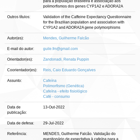
para a população brasileira e associação aos
polimorfismos dos genes CYP1A2 e ADORA2A
Outros títulos:
Validation of the Caffeine Expectancy Questionnaire
for the Brazilian population and association with
CYP1A2 and ADORA2A gene polymorphisms
Autor(es):
Mendes, Guilherme Falcão
E-mail do autor:
guile.fm@gmail.com
Orientador(es):
Zandonadi, Renata Puppin
Coorientador(es):
Reis, Caio Eduardo Gonçalves
Assunto:
Cafeína
Polimorfismo (Genética)
Cafeína - efeito fisiológico
Café - consumo
Data de
13-Out-2022
publicação:
Data de defesa:
29-Jul-2022
Referência:
MENDES, Guilherme Falcão. Validação do
questionário de expectativa à cafeína para a