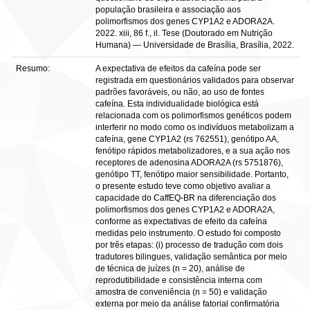
população brasileira e associação aos
polimorfismos dos genes CYP1A2 e ADORA2A.
2022. xiii, 86 f., il. Tese (Doutorado em Nutrição
Humana) — Universidade de Brasília, Brasília, 2022.
Resumo:
A expectativa de efeitos da cafeína pode ser
registrada em questionários validados para observar
padrões favoráveis, ou não, ao uso de fontes
cafeína. Esta individualidade biológica está
relacionada com os polimorfismos genéticos podem
interferir no modo como os indivíduos metabolizam a
cafeína, gene CYP1A2 (rs 762551), genótipo AA,
fenótipo rápidos metabolizadores, e a sua ação nos
receptores de adenosina ADORA2A (rs 5751876),
genótipo TT, fenótipo maior sensibilidade. Portanto,
o presente estudo teve como objetivo avaliar a
capacidade do CaffEQ-BR na diferenciação dos
polimorfismos dos genes CYP1A2 e ADORA2A,
conforme as expectativas de efeito da cafeína
medidas pelo instrumento. O estudo foi composto
por três etapas: (i) processo de tradução com dois
tradutores bilingues, validação semântica por meio
de técnica de juízes (n = 20), análise de
reprodutibilidade e consistência interna com
amostra de conveniência (n = 50) e validação
externa por meio da análise fatorial confirmatória