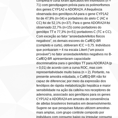
completa e curta foram aplicados em indivíduos (n =
71) com genotipagem prévia para os polimorfismos
dos genes CYP1A2 e ADORA2A. A frequência
observada dos genótipos AA para o gene CYP1A2
foi de 47,9% (n=34) e portadores do alelo C (AC e
CC) foi de 52,1% (n=37). Para o gene ADORA2A foi
observado 22,7% (n=15) como portadores do
genótipo TT e 77,3% (n=51) portadores C (TC e CC).
Com exceção ao fator “ansiedade/efeitos físicos
negativos”, os demais escores do CaffEQ-BR
(completo e curto), obtiveram ICC > 0,75. Indivíduos
que pontuaram > 4 na escala Likert (“um pouco
provável”) no fator ansiedade/efeitos negativos no B-
CaffEQ-BR apresentaram capacidade
discriminatória para o genótipo TT para ADORA2A (p
= 0,01) de acordo com a curva ROC, mas com
representatividade muito baixa (n = 2). Portanto, na
presente amostra estudada, o CaffEQ-BR não foi
capaz de diferenciar, por meio da expressão dos
fenótipos de rápida metabolização hepática e maior
sensibilidade na ação da cafeína nos receptores de
adenosina, associado aos genótipos para os genes
CYP1A2 e ADORA2A em amostra de conveniência
de atletas brasileiros treinados em desenvolvimento.
Sugere-se que pesquisas futuras utilizem amostras
mais amplas, com grupo controle composto por
indivíduos com consumo baixo ou irregular consumo