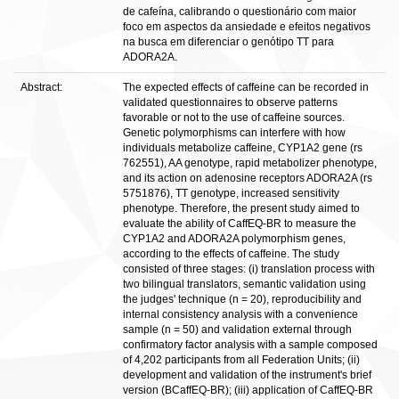
de cafeína, calibrando o questionário com maior
foco em aspectos da ansiedade e efeitos negativos
na busca em diferenciar o genótipo TT para
ADORA2A.
Abstract:
The expected effects of caffeine can be recorded in
validated questionnaires to observe patterns
favorable or not to the use of caffeine sources.
Genetic polymorphisms can interfere with how
individuals metabolize caffeine, CYP1A2 gene (rs
762551), AA genotype, rapid metabolizer phenotype,
and its action on adenosine receptors ADORA2A (rs
5751876), TT genotype, increased sensitivity
phenotype. Therefore, the present study aimed to
evaluate the ability of CaffEQ-BR to measure the
CYP1A2 and ADORA2A polymorphism genes,
according to the effects of caffeine. The study
consisted of three stages: (i) translation process with
two bilingual translators, semantic validation using
the judges' technique (n = 20), reproducibility and
internal consistency analysis with a convenience
sample (n = 50) and validation external through
confirmatory factor analysis with a sample composed
of 4,202 participants from all Federation Units; (ii)
development and validation of the instrument's brief
version (BCaffEQ-BR); (iii) application of CaffEQ-BR