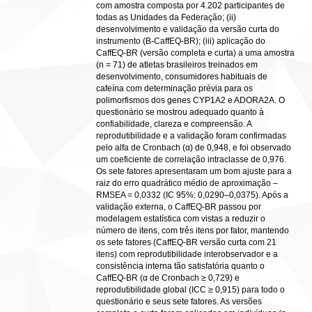
com amostra composta por 4.202 participantes de
todas as Unidades da Federação; (ii)
desenvolvimento e validação da versão curta do
instrumento (B-CaffEQ-BR); (iii) aplicação do
CaffEQ-BR (versão completa e curta) a uma amostra
(n = 71) de atletas brasileiros treinados em
desenvolvimento, consumidores habituais de
cafeína com determinação prévia para os
polimorfismos dos genes CYP1A2 e ADORA2A. O
questionário se mostrou adequado quanto à
confiabilidade, clareza e compreensão. A
reprodutibilidade e a validação foram confirmadas
pelo alfa de Cronbach (α) de 0,948, e foi observado
um coeficiente de correlação intraclasse de 0,976.
Os sete fatores apresentaram um bom ajuste para a
raiz do erro quadrático médio de aproximação –
RMSEA = 0,0332 (IC 95%: 0,0290–0,0375). Após a
validação externa, o CaffEQ-BR passou por
modelagem estatística com vistas a reduzir o
número de itens, com três itens por fator, mantendo
os sete fatores (CaffEQ-BR versão curta com 21
itens) com reprodutibilidade interobservador e a
consistência interna tão satisfatória quanto o
CaffEQ-BR (α de Cronbach ≥ 0,729) e
reprodutibilidade global (ICC ≥ 0,915) para todo o
questionário e seus sete fatores. As versões