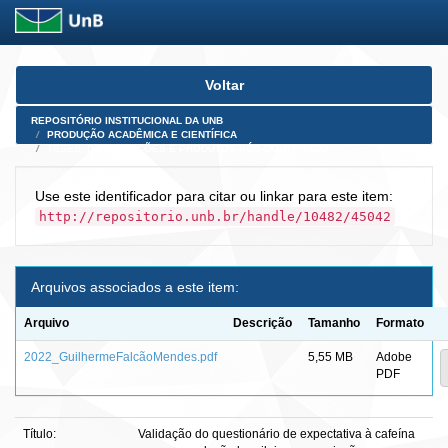
Skip
Voltar
navigation
REPOSITÓRIO INSTITUCIONAL DA UNB
PRODUÇÃO ACADÊMICA E CIENTÍFICA
TESES, DISSERTAÇÕES E PRODUTOS PÓS-DOUTORADO
Use este identificador para citar ou linkar para este item:
http://repositorio.unb.br/handle/10482/45042
Arquivos associados a este item:
Arquivo
Descrição
Tamanho
Formato
2022_GuilhermeFalcãoMendes.pdf
5,55 MB
Adobe
PDF
Título:
Validação do questionário de expectativa à cafeína