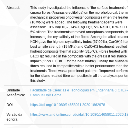
Abstract:
This study investigated the influence of the surface treatment of
curaua fibres (Ananas erectifolius) on the morphological, ther
mechanical properties of polyester composites when the treated
(10 wt-%) were added. The following treatment agents were
assessed: 10% Ba(OH)2, 14% Ca(OH)2, 5% NaOH, 10% KOH
5% silane. The treatments removed amorphous components, t
increasing the crystallinity of the fibres. Among the alkali treatm
KOH gave the highest crystallinity index (67.09%), Ca(OH)2 ha
best tensile strength (19 MPa) and Ca(OH)2 treatment resulted 
highest composite thermal stability (315°C). Fibres treated with
Ba(OH)2 resulted in the composite with the greatest resistance 
impact (55 vs 10 J m−1 for the neat matrix). Finally, the silane-t
fibres resulted in composites with a better performance than the
treatments. There was a prominent pattern of improved perfor
for the silane-treated fibre composites in all the analyses perfo
this study.
Unidade
Faculdade de Ciências e Tecnologias em Engenharia (FCTE) 
Acadêmica:
Campus UnB Gama
DOI:
https://doi.org/10.1080/14658011.2020.1862978
Versão da
https://www.tandfonline.com/doi/full/10.1080/14658011.2020.
editora: