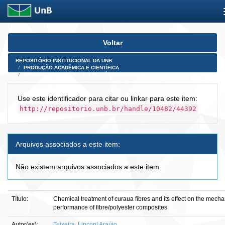
Skip
Voltar
navigation
REPOSITÓRIO INSTITUCIONAL DA UNB
PRODUÇÃO ACADÊMICA E CIENTÍFICA
ARTIGOS PUBLICADOS EM PERIÓDICOS E AFINS
Use este identificador para citar ou linkar para este item:
http://repositorio.unb.br/handle/10482/44392
Arquivos associados a este item:
Não existem arquivos associados a este item.
Título:
Chemical treatment of curaua fibres and its effect on the mecha
performance of fibre/polyester composites
Autor(es):
Teixeira, Linconl Araújo