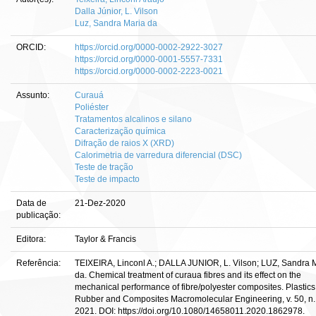
Dalla Júnior, L. Vilson
Luz, Sandra Maria da
ORCID:
https://orcid.org/0000-0002-2922-3027
https://orcid.org/0000-0001-5557-7331
https://orcid.org/0000-0002-2223-0021
Assunto:
Curauá
Poliéster
Tratamentos alcalinos e silano
Caracterização química
Difração de raios X (XRD)
Calorimetria de varredura diferencial (DSC)
Teste de tração
Teste de impacto
Data de
21-Dez-2020
publicação:
Editora:
Taylor & Francis
Referência:
TEIXEIRA, Linconl A.; DALLA JUNIOR, L. Vilson; LUZ, Sandra 
da. Chemical treatment of curaua fibres and its effect on the
mechanical performance of fibre/polyester composites. Plastics
Rubber and Composites Macromolecular Engineering, v. 50, n.
2021. DOI: https://doi.org/10.1080/14658011.2020.1862978.