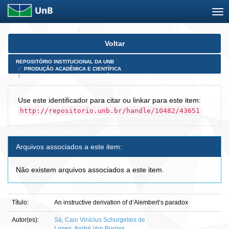
Skip
Voltar
navigation
REPOSITÓRIO INSTITUCIONAL DA UNB
PRODUÇÃO ACADÊMICA E CIENTÍFICA
ARTIGOS PUBLICADOS EM PERIÓDICOS E AFINS
Use este identificador para citar ou linkar para este item:
http://repositorio.unb.br/handle/10482/43651
Arquivos associados a este item:
Não existem arquivos associados a este item.
Título:
An instructive derivation of d’Alembert’s paradox
Autor(es):
Sá, Caio Vinícius Schurgelies de
Lopes, André Von Borries