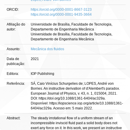
ORCID:
https://orcid.org/0000-0001-8667-3123
https://orcid.org/0000-0001-9435-3664
Afiliação do
Universidade de Brasília, Faculdade de Tecnologia,
autor:
Departamento de Engenharia Mecânica
Universidade de Brasília, Faculdade de Tecnologia,
Departamento de Engenharia Mecânica
Assunto:
Mecânica dos fluidos
Data de
2021
publicação:
Editora:
IOP Publishing
Referência:
SÁ, Caio Vinícius Schurgelies de; LOPES, André von
Borries. An instructive derivation of d'Alembert's paradox.
European Journal of Physics, v. 43, n. 1, 015004, 2021.
DOI: https://doi.org/10.1088/1361-6404/ac329a.
Disponível: https://iopscience.iop.org/article/10.1088/1361-
6404/ac329a. Acesso em: 5 maio 2022.
Abstract:
The steady irrotational flow of a uniform stream of an
incompressible inviscid fluid past a solid body does not
exert any force on it. In this work, we present an instructive