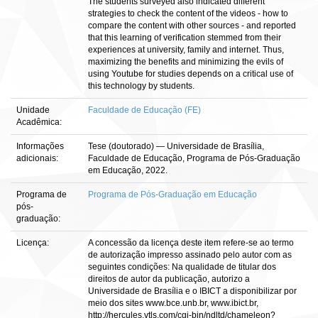
The students surveyed also indicated different
strategies to check the content of the videos - how to
compare the content with other sources - and reported
that this learning of verification stemmed from their
experiences at university, family and internet. Thus,
maximizing the benefits and minimizing the evils of
using Youtube for studies depends on a critical use of
this technology by students.
Unidade
Faculdade de Educação (FE)
Acadêmica:
Informações
Tese (doutorado) — Universidade de Brasília,
adicionais:
Faculdade de Educação, Programa de Pós-Graduação
em Educação, 2022.
Programa de
Programa de Pós-Graduação em Educação
pós-
graduação:
Licença:
A concessão da licença deste item refere-se ao termo
de autorização impresso assinado pelo autor com as
seguintes condições: Na qualidade de titular dos
direitos de autor da publicação, autorizo a
Universidade de Brasília e o IBICT a disponibilizar por
meio dos sites www.bce.unb.br, www.ibict.br,
http://hercules.vtls.com/cgi-bin/ndltd/chameleon?