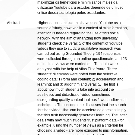
maximizar os benefícios e minimizar os males da
utilização Youtube para estudos depende de um uso
crítico dessa tecnologia pelos estudantes.
Abstract:
Higher education students have used Youtube as a
source of study, however, in a context of misinformation,
attention is needed regarding the use of this social
network. With the aim of analyzing how university
students check the veracity of the content of Youtube
videos they use to study, a qualitative research was
carried out using Grounded Theory. 194 responses
were collected through an online questionnaire and 23
online interviews were carried out. The data were
analyzed with the help of Atlas.TI software. Three
students' dilemmas were noted from the selective
coding data: 1) form and content; 2) acceleration and
learning; and 3) algorithm and veracity. The first is
about how much students take into account the
aesthetics and didactics of video, sometimes
disregarding quality content that has fewer audiovisual
techniques. The second one discusses that the search
for short videos that can be accelerated does not imply
that this rush necessarily generates learning. The latter
deals with how much students trust platform data - for
example, using the number of views as a criterion for
choosing a video - are more exposed to misinformation.