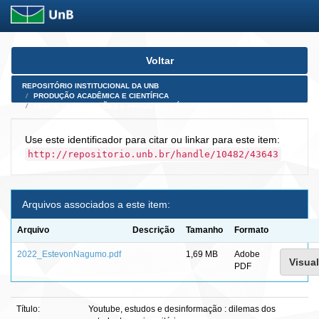
Skip
Voltar
navigation
REPOSITÓRIO INSTITUCIONAL DA UNB
PRODUÇÃO ACADÊMICA E CIENTÍFICA
TESES, DISSERTAÇÕES E PRODUTOS PÓS-DOUTORADO
Use este identificador para citar ou linkar para este item:
http://repositorio.unb.br/handle/10482/43643
Arquivos associados a este item:
Arquivo
Descrição
Tamanho
Formato
2022_EstevonNagumo.pdf
1,69 MB
Adobe
Visual
PDF
Título:
Youtube, estudos e desinformação : dilemas dos