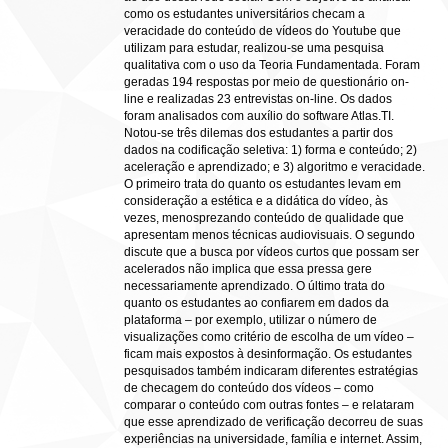
como os estudantes universitários checam a
veracidade do conteúdo de vídeos do Youtube que
utilizam para estudar, realizou-se uma pesquisa
qualitativa com o uso da Teoria Fundamentada. Foram
geradas 194 respostas por meio de questionário on-
line e realizadas 23 entrevistas on-line. Os dados
foram analisados com auxílio do software Atlas.TI.
Notou-se três dilemas dos estudantes a partir dos
dados na codificação seletiva: 1) forma e conteúdo; 2)
aceleração e aprendizado; e 3) algoritmo e veracidade.
O primeiro trata do quanto os estudantes levam em
consideração a estética e a didática do vídeo, às
vezes, menosprezando conteúdo de qualidade que
apresentam menos técnicas audiovisuais. O segundo
discute que a busca por vídeos curtos que possam ser
acelerados não implica que essa pressa gere
necessariamente aprendizado. O último trata do
quanto os estudantes ao confiarem em dados da
plataforma – por exemplo, utilizar o número de
visualizações como critério de escolha de um vídeo –
ficam mais expostos à desinformação. Os estudantes
pesquisados também indicaram diferentes estratégias
de checagem do conteúdo dos vídeos – como
comparar o conteúdo com outras fontes – e relataram
que esse aprendizado de verificação decorreu de suas
experiências na universidade, família e internet. Assim,