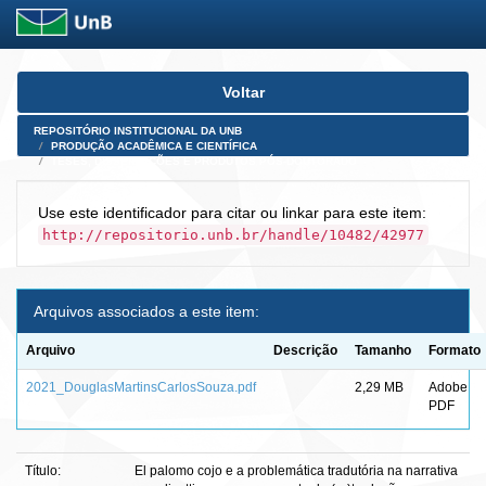
Skip
Voltar
navigation
REPOSITÓRIO INSTITUCIONAL DA UNB
PRODUÇÃO ACADÊMICA E CIENTÍFICA
TESES, DISSERTAÇÕES E PRODUTOS PÓS-DOUTORADO
Use este identificador para citar ou linkar para este item:
http://repositorio.unb.br/handle/10482/42977
Arquivos associados a este item:
Arquivo
Descrição
Tamanho
Formato
2021_DouglasMartinsCarlosSouza.pdf
2,29 MB
Adobe
PDF
Título:
El palomo cojo e a problemática tradutória na narrativa