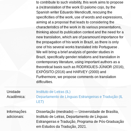
to contribute to such visibility, this work aims to propose
a (re)translation of the work El palomo cojo, by the
Spanish writer Eduardo Mendicutti, rescuing the
specificities of the work, use of words and expressions,
aiming at a proposal that leads to considering the
characteristics of the work in its various presentations,
thinking about its publication context and the need for a
new translation, which are of paramount importance for
the propagation of his work in Brazil, as there is only
one of his several works translated into Portuguese .
We will bring a brief analysis of gender studies in
Brazil, specifically gender relations and translation in
contemporary literature, using important authors as a
theoretical basis such as RODRIGUES-JÚNIOR (2016),
EXPÓSITO (2016) and HARVEY (2000) and
Furthermore, we propose comments on translation
difficulties.
Unidade
Instituto de Letras (IL)
Acadêmica:
Departamento de Línguas Estrangeiras e Tradução (IL
LET)
Informações
Dissertação (mestrado) — Universidade de Brasília,
adicionais:
Instituto de Letras, Departamento de Línguas
Estrangeiras e Tradução, Programa de Pós-Graduação
em Estudos da Tradução, 2021.