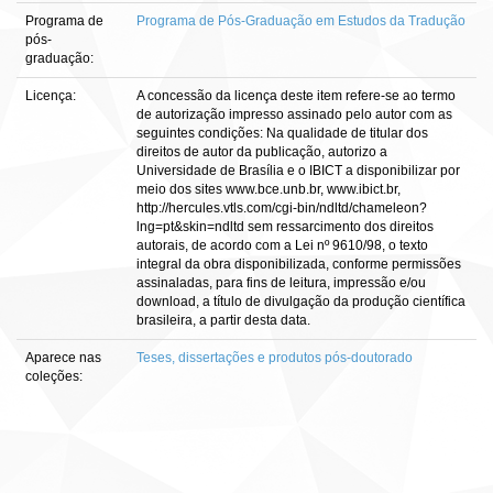
Programa de
Programa de Pós-Graduação em Estudos da Tradução
pós-
graduação:
Licença:
A concessão da licença deste item refere-se ao termo
de autorização impresso assinado pelo autor com as
seguintes condições: Na qualidade de titular dos
direitos de autor da publicação, autorizo a
Universidade de Brasília e o IBICT a disponibilizar por
meio dos sites www.bce.unb.br, www.ibict.br,
http://hercules.vtls.com/cgi-bin/ndltd/chameleon?
lng=pt&skin=ndltd sem ressarcimento dos direitos
autorais, de acordo com a Lei nº 9610/98, o texto
integral da obra disponibilizada, conforme permissões
assinaladas, para fins de leitura, impressão e/ou
download, a título de divulgação da produção científica
brasileira, a partir desta data.
Aparece nas
Teses, dissertações e produtos pós-doutorado
coleções: