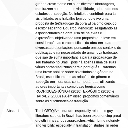
grande crescimento em suas diversas abordagens,
que trazem notoriedade e visibilidade, sobretudo nos
estudos de tradução. No intuito de contribuir para tal
visibilidade, este trabalho tem por objetivo uma
proposta de (re)tradução da obra El palomo cojo, do
escritor espanhol Eduardo Mendicutti, resgatando as
especificidades da obra, uso de palavras e
expressões, objetivando uma proposta que leve em
consideração as características da obra em suas
diversas apresentações, pensando em seu contexto de
publicação e na necessidade de uma nova tradução,
que são de suma importância para a propagação de
seu trabalho no Brasil, pois há apenas uma de suas
várias obras traduzidas para o português. Traremos
uma breve análise sobre os estudos de gênero no
Brasil, especificamente as relações de gênero e
tradução em literaturas contemporâneas, utilizando
autores importantes como base teórica como
RODRIGUES-JÚNIOR (2016), EXPÓSITO (2016) e
HARVEY (2000) e Além disso, propomos comentários
sobre as dificuldades de tradução.
Abstract:
The LGBTQIA+ literature, especially related to gay
literature studies in Brazil, has been experiencing great
growth in its various approaches, which bring notoriety
and visibility, especially in translation studies. In order