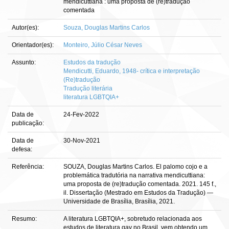
mendicuttiana : uma proposta de (re)tradução
comentada
Autor(es):
Souza, Douglas Martins Carlos
Orientador(es):
Monteiro, Júlio César Neves
Assunto:
Estudos da tradução
Mendicutti, Eduardo, 1948- crítica e interpretação
(Re)tradução
Tradução literária
literatura LGBTQIA+
Data de
24-Fev-2022
publicação:
Data de
30-Nov-2021
defesa:
Referência:
SOUZA, Douglas Martins Carlos. El palomo cojo e a
problemática tradutória na narrativa mendicuttiana:
uma proposta de (re)tradução comentada. 2021. 145 f.,
il. Dissertação (Mestrado em Estudos da Tradução) —
Universidade de Brasília, Brasília, 2021.
Resumo:
A literatura LGBTQIA+, sobretudo relacionada aos
estudos de literatura gay no Brasil, vem obtendo um