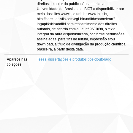
direitos de autor da publicação, autorizo a
Universidade de Brasília e o IBICT a disponibilizar por
meio dos sites www.bce.unb.br, www.ibict.br,
http://hercules.vtls.com/cgi-bin/ndltd/chameleon?
lng=pt&skin=ndltd sem ressarcimento dos direitos
autorais, de acordo com a Lei nº 9610/98, o texto
integral da obra disponibilizada, conforme permissões
assinaladas, para fins de leitura, impressão e/ou
download, a título de divulgação da produção científica
brasileira, a partir desta data.
Aparece nas
Teses, dissertações e produtos pós-doutorado
coleções: