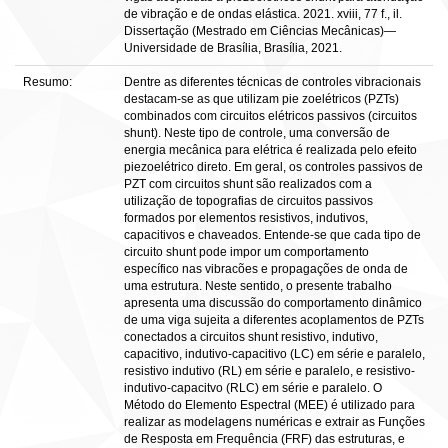
de vibração e de ondas elástica. 2021. xviii, 77 f., il.
Dissertação (Mestrado em Ciências Mecânicas)—
Universidade de Brasília, Brasília, 2021.
Resumo:
Dentre as diferentes técnicas de controles vibracionais
destacam-se as que utilizam pie zoelétricos (PZTs)
combinados com circuitos elétricos passivos (circuitos
shunt). Neste tipo de controle, uma conversão de
energia mecânica para elétrica é realizada pelo efeito
piezoelétrico direto. Em geral, os controles passivos de
PZT com circuitos shunt são realizados com a
utilização de topografias de circuitos passivos
formados por elementos resistivos, indutivos,
capacitivos e chaveados. Entende-se que cada tipo de
circuito shunt pode impor um comportamento
específico nas vibracões e propagações de onda de
uma estrutura. Neste sentido, o presente trabalho
apresenta uma discussão do comportamento dinâmico
de uma viga sujeita a diferentes acoplamentos de PZTs
conectados a circuitos shunt resistivo, indutivo,
capacitivo, indutivo-capacitivo (LC) em série e paralelo,
resistivo indutivo (RL) em série e paralelo, e resistivo-
indutivo-capacitvo (RLC) em série e paralelo. O
Método do Elemento Espectral (MEE) é utilizado para
realizar as modelagens numéricas e extrair as Funções
de Resposta em Frequência (FRF) das estruturas, e