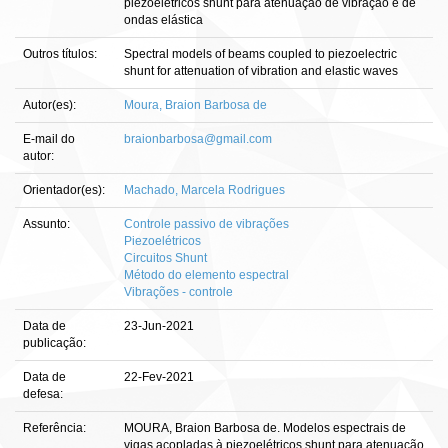
piezoelétricos shunt para atenuação de vibração e de
ondas elástica
Outros títulos:
Spectral models of beams coupled to piezoelectric
shunt for attenuation of vibration and elastic waves
Autor(es):
Moura, Braion Barbosa de
E-mail do
braionbarbosa@gmail.com
autor:
Orientador(es):
Machado, Marcela Rodrigues
Assunto:
Controle passivo de vibrações
Piezoelétricos
Circuitos Shunt
Método do elemento espectral
Vibrações - controle
Data de
23-Jun-2021
publicação:
Data de
22-Fev-2021
defesa:
Referência:
MOURA, Braion Barbosa de. Modelos espectrais de
vigas acopladas à piezoelétricos shunt para atenuação