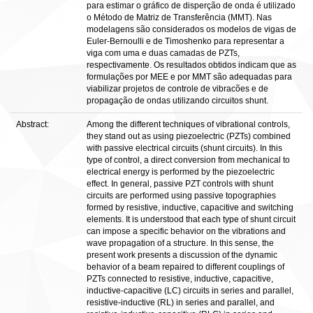
para estimar o gráfico de disperção de onda é utilizado
o Método de Matriz de Transferência (MMT). Nas
modelagens são considerados os modelos de vigas de
Euler-Bernoulli e de Timoshenko para representar a
viga com uma e duas camadas de PZTs,
respectivamente. Os resultados obtidos indicam que as
formulações por MEE e por MMT são adequadas para
viabilizar projetos de controle de vibracões e de
propagação de ondas utilizando circuitos shunt.
Abstract:
Among the different techniques of vibrational controls,
they stand out as using piezoelectric (PZTs) combined
with passive electrical circuits (shunt circuits). In this
type of control, a direct conversion from mechanical to
electrical energy is performed by the piezoelectric
effect. In general, passive PZT controls with shunt
circuits are performed using passive topographies
formed by resistive, inductive, capacitive and switching
elements. It is understood that each type of shunt circuit
can impose a specific behavior on the vibrations and
wave propagation of a structure. In this sense, the
present work presents a discussion of the dynamic
behavior of a beam repaired to different couplings of
PZTs connected to resistive, inductive, capacitive,
inductive-capacitive (LC) circuits in series and parallel,
resistive-inductive (RL) in series and parallel, and