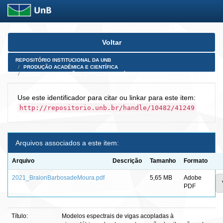
Skip
Voltar
navigation
REPOSITÓRIO INSTITUCIONAL DA UNB
PRODUÇÃO ACADÊMICA E CIENTÍFICA
TESES, DISSERTAÇÕES E PRODUTOS PÓS-DOUTORADO
Use este identificador para citar ou linkar para este item:
http://repositorio.unb.br/handle/10482/41249
Arquivos associados a este item:
Arquivo
Descrição
Tamanho
Formato
2021_BraionBarbosadeMoura.pdf
5,65 MB
Adobe
PDF
Título:
Modelos espectrais de vigas acopladas à