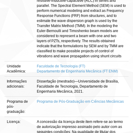
resistive-inductive-capacitive (RLC) in series and
parallel. The Spectral Element Method (SEM) is used to
perform numerical modeling and extract as Frequency
Response Functions (FRF) from structures, and to
estimate the wave dispersion graph is used by the
Transfer Matrix Method (TMM). In the modeling the
Euler-Bernoulli and Timoshenko beam models are
considered to represent a beam with one and two
layers of PZTs, respectively. The results obtained
indicate that the formulations by SEM and by TMM are
classified to make possible projects of control of
vibrations and wave propagation using shunt circuits
Unidade
Faculdade de Tecnologia (FT)
Acadêmica:
Departamento de Engenharia Mecânica (FT ENM)
Informações
Dissertação (mestrado)—Universidade de Brasília,
adicionais:
Faculdade de Tecnologia, Departamento de
Engenharia Mecânica, 2021.
Programa de
Programa de Pós-Graduação em Ciências Mecânicas
pós-
graduação:
Licença:
A concessão da licença deste item refere-se ao termo
de autorização impresso assinado pelo autor com as
seguintes condições: Na qualidade de titular dos