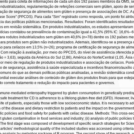
umento para coleta de informações de cada um dos 192 países membros da OMS, sen
 industrializados, regulamentação de refeições comerciais sem glúten, apoio de se
ificação de segurança de alimentos sem glúten e presença de associações de DC. A
sease Score” (PPCDS). Para cada “Sim” registrado como resposta, um ponto foi atrib
cia das políticas públicas mencionadas. Resultados: Foram identificados resultad
s em revisão sistemática. Em produtos industrializados, os estudos apresentara
ícias constatou-se prevalência de contaminação igual a 41,5% (95% IC: 16,6%–66,4
 para rodutos industrializados sem glúten em 40,6% (n=78) dentre os 192 paíse
ara produtos sem glúten não industrializados. Ademais, identificou-se a presença
ação para celíacos em 13,5% (n=26); programa de certificação de segurança de ali
Com relação à avaliação, por meio do PPCDS, do nível de assistência oferecida 
= 3,63), seguida da América do Sul (2,86), América do Norte/Central (1,05, Ásia (0
or meio de regulação de produtos industrializados e associação de celíacos. Poré
o de segurança, assistência à saúde especializada e incentivos financeiro/auxílio 
comuns do que as demais políticas públicas analisadas, a revisão sistemática co
mordial executar análises de conteúdo de glúten dos produtos finais para que est
o correto tratamento e redução do impacto para pacientes e governos.
immune-mediated enteropathy triggered by gluten consumption in genetically predis
safe treatment for CD is adherence to a lifelong gluten-free diet (GFD). However, li
ife of patients, especially those with low socioeconomic status. It is necessary to ado
of the disease and dietary restriction to patients and the impact on the governme
ic policies and food safety for patients with celiac disease. Methods: This cross-se
gluten contamination in food services and industry; (ii) analysis of public polici
The first stage was composed of development of specific search strategies for Sci
articles’ methodological quality of the included studies was accessed using criteri
a-analysis by metaphor package of R program. The second stage of the research, wa