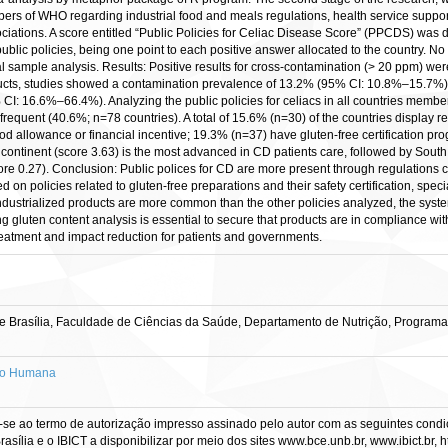
ers of WHO regarding industrial food and meals regulations, health service support,
ociations. A score entitled “Public Policies for Celiac Disease Score” (PPCDS) was
public policies, being one point to each positive answer allocated to the country. No
al sample analysis. Results: Positive results for cross-contamination (> 20 ppm) wer
oducts, studies showed a contamination prevalence of 13.2% (95% CI: 10.8%–15.7%).
I: 16.6%–66.4%). Analyzing the public policies for celiacs in all countries member
frequent (40.6%; n=78 countries). A total of 15.6% (n=30) of the countries display 
od allowance or financial incentive; 19.3% (n=37) have gluten-free certification p
ntinent (score 3.63) is the most advanced in CD patients care, followed by South 
core 0.27). Conclusion: Public polices for CD are more present through regulations 
on policies related to gluten-free preparations and their safety certification, spec
industrialized products are more common than the other policies analyzed, the sys
g gluten content analysis is essential to secure that products are in compliance wit
eatment and impact reduction for patients and governments.
e Brasília, Faculdade de Ciências da Saúde, Departamento de Nutrição, Progra
ão Humana
-se ao termo de autorização impresso assinado pelo autor com as seguintes condiçõ
asília e o IBICT a disponibilizar por meio dos sites www.bce.unb.br, www.ibict.br, h