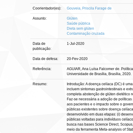
Coorientador(es):
Gouveia, Priscila Farage de
Assunto:
Glúten
Saúde pública
Dieta sem glúten
Contaminação cruzada
Data de
1-Jul-2020
publicação:
Data de defesa:
20-Fev-2020
Referência:
AGUIAR, Ana Luísa Falcomer de. Política
Universidade de Brasília, Brasília, 2020.
Resumo:
Introdução: A doença celíaca (DC) é um
incluem sintomas gastrointestinais e ext
completa abstenção de glúten dietético 
Faz-se necessária a adoção de políticas 
aos pacientes e o impacto sobre o gover
públicas existentes sobre doença celíaca
desenvolvido em duas etapas: (i) desenvo
públicas voltadas para indivíduos celía
busca nas bases Science Direct, Scopus,
meio da ferramenta Meta-analysis of Sta