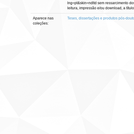
lng=pt&skin=ndltd sem ressarcimento dos 
leitura, impressão e/ou download, a título
Aparece nas
Teses, dissertações e produtos pós-dout
coleções: