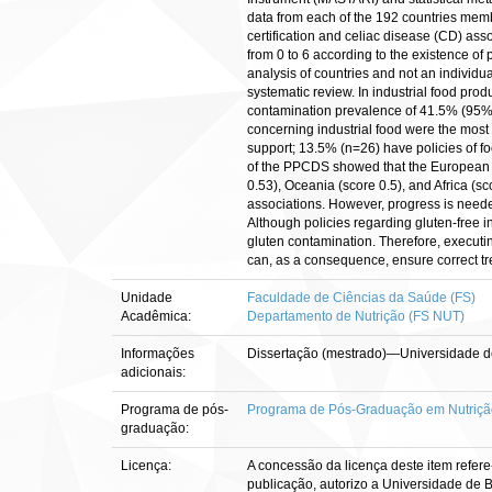
data from each of the 192 countries memb
certification and celiac disease (CD) ass
from 0 to 6 according to the existence of 
analysis of countries and not an individu
systematic review. In industrial food pr
contamination prevalence of 41.5% (95% C
concerning industrial food were the most 
support; 13.5% (n=26) have policies of fo
of the PPCDS showed that the European co
0.53), Oceania (score 0.5), and Africa (s
associations. However, progress is needed 
Although policies regarding gluten-free 
gluten contamination. Therefore, executin
can, as a consequence, ensure correct tr
Unidade
Faculdade de Ciências da Saúde (FS)
Acadêmica:
Departamento de Nutrição (FS NUT)
Informações
Dissertação (mestrado)—Universidade d
adicionais:
Programa de pós-
Programa de Pós-Graduação em Nutriç
graduação:
Licença:
A concessão da licença deste item refere
publicação, autorizo a Universidade de Br