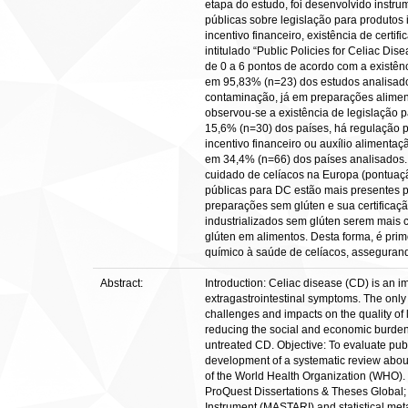
etapa do estudo, foi desenvolvido instr
públicas sobre legislação para produtos
incentivo financeiro, existência de cert
intitulado “Public Policies for Celiac Di
de 0 a 6 pontos de acordo com a existên
em 95,83% (n=23) dos estudos analisado
contaminação, já em preparações aliment
observou-se a existência de legislação
15,6% (n=30) dos países, há regulação p
incentivo financeiro ou auxílio aliment
em 34,4% (n=66) dos países analisados. 
cuidado de celíacos na Europa (pontuação 
públicas para DC estão mais presentes p
preparações sem glúten e sua certificaçã
industrializados sem glúten serem mais 
glúten em alimentos. Desta forma, é pri
químico à saúde de celíacos, assegurand
Abstract:
Introduction: Celiac disease (CD) is an 
extragastrointestinal symptoms. The only 
challenges and impacts on the quality of l
reducing the social and economic burden 
untreated CD. Objective: To evaluate publ
development of a systematic review about 
of the World Health Organization (WHO). 
ProQuest Dissertations & Theses Global; 
Instrument (MASTARI) and statistical met