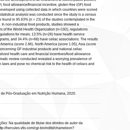
 food allowance/financial incentive, gluten-free (GF) food
 developed using collected data in which countries were scored
 statistical analysis was conducted since the study is a census
e found in 95.83% (n = 23) of the studies contemplated in the
 In non-industrial food products, studies showed a
s of the World Health Organization (n=192), regulations
regulations for meals; 13.5% (n=26) have health service
rograms, and 34.4% (n=66) have celiac associations. The results
America (score 2.86), North America (score 1.05), Asia (score
concerning GF industrial products and national celiac
ialized health care and financial incentives/food allowance.
tematic review conducted revealed a worrying prevalence of
h laws and pose no chemical risk to the health of celiacs and
ma de Pós-Graduação em Nutrição Humana, 2020.
es: Na qualidade de titular dos direitos de autor da
ttp://hercules.vtls.com/cgi-bin/ndltd/chameleon?