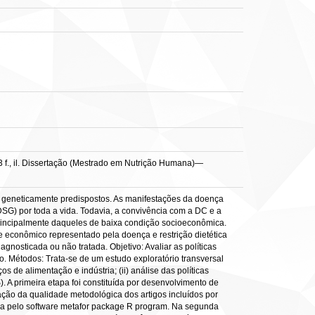
3 f., il. Dissertação (Mestrado em Nutrição Humana)—
 geneticamente predispostos. As manifestações da doença
(DSG) por toda a vida. Todavia, a convivência com a DC e a
principalmente daqueles de baixa condição socioeconômica.
 e econômico representado pela doença e restrição dietética
osticada ou não tratada. Objetivo: Avaliar as políticas
o. Métodos: Trata-se de um estudo exploratório transversal
de alimentação e indústria; (ii) análise das políticas
 A primeira etapa foi constituída por desenvolvimento de
ção da qualidade metodológica dos artigos incluídos por
ada pelo software metafor package R program. Na segunda