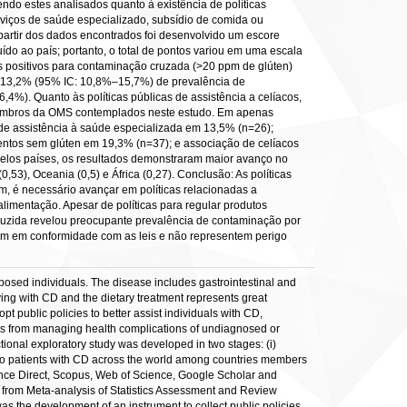
do estes analisados quanto à existência de políticas
rviços de saúde especializado, subsídio de comida ou
 partir dos dados encontrados foi desenvolvido um escore
uído ao país; portanto, o total de pontos variou em uma escala
os positivos para contaminação cruzada (>20 ppm de glúten)
m 13,2% (95% IC: 10,8%–15,7%) de prevalência de
%). Quanto às políticas públicas de assistência a celíacos,
s membros da OMS contemplados neste estudo. Em apenas
 de assistência à saúde especializada em 13,5% (n=26);
mentos sem glúten em 19,3% (n=37); e associação de celíacos
pelos países, os resultados demonstraram maior avanço no
,53), Oceania (0,5) e África (0,27). Conclusão: As políticas
m, é necessário avançar em políticas relacionadas a
alimentação. Apesar de políticas para regular produtos
nduzida revelou preocupante prevalência de contaminação por
ejam em conformidade com as leis e não representem perigo
posed individuals. The disease includes gastrointestinal and
ving with CD and the dietary treatment represents great
pt public policies to better assist individuals with CD,
nts from managing health complications of undiagnosed or
ctional exploratory study was developed in two stages: (i)
es to patients with CD across the world among countries members
ence Direct, Scopus, Web of Science, Google Scholar and
a from Meta-analysis of Statistics Assessment and Review
s the development of an instrument to collect public policies