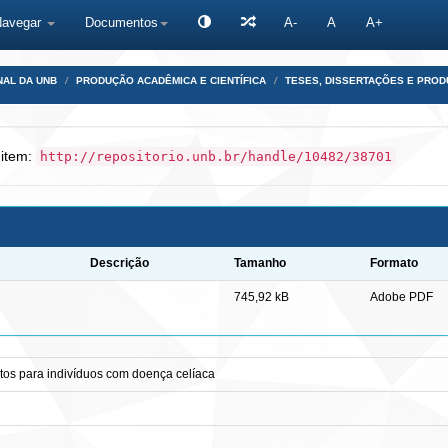
Navegar
Documentos
A-
A
A+
NAL DA UNB
PRODUÇÃO ACADÊMICA E CIENTÍFICA
TESES, DISSERTAÇÕES E PRO
 item:
http://repositorio.unb.br/handle/10482/38701
Descrição
Tamanho
Formato
745,92 kB
Adobe PDF
ntos para indivíduos com doença celíaca