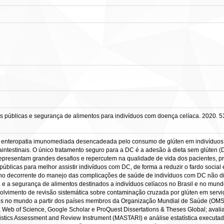
s públicas e segurança de alimentos para indivíduos com doença celíaca. 2020. 5
a enteropatia imunomediada desencadeada pelo consumo de glúten em indivíduos
raintestinais. O único tratamento seguro para a DC é a adesão à dieta sem glúten 
representam grandes desafios e repercutem na qualidade de vida dos pacientes, 
públicas para melhor assistir indivíduos com DC, de forma a reduzir o fardo social
no decorrente do manejo das complicações de saúde de indivíduos com DC não diagn
 e a segurança de alimentos destinados a indivíduos celíacos no Brasil e no mund
lvimento de revisão sistemática sobre contaminação cruzada por glúten em serviços 
cos no mundo a partir dos países membros da Organização Mundial de Saúde (OMS).
 Web of Science, Google Scholar e ProQuest Dissertations & Theses Global; avalia
tistics Assessment and Review Instrument (MASTARI) e análise estatística execut