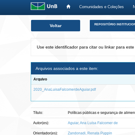
Comunidades e Coleções
Skip
REPOSITÓRIO INSTITUCIO
Voltar
navigation
Use este identificador para citar ou linkar para este
Arquivos associados a este item:
Arquivo
2020_AnaLuisaFalcomerdeAguiar.pdf
Título:
Políticas públicas e segurança de alime
Autor(es):
Aguiar, Ana Luísa Falcomer de
Orientador(es):
Zandonadi, Renata Puppin