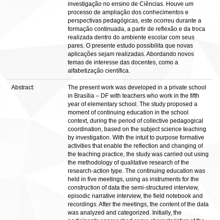
investigação no ensino de Ciências. Houve um
processo de ampliação dos conhecimentos e
perspectivas pedagógicas, este ocorreu durante a
formação continuada, a partir de reflexão e da troca
realizada dentro do ambiente escolar com seus
pares. O presente estudo possibilita que novas
aplicações sejam realizadas. Abordando novos
temas de interesse das docentes, como a
alfabetização científica.
Abstract:
The present work was developed in a private school
in Brasília – DF with teachers who work in the fifth
year of elementary school. The study proposed a
moment of continuing education in the school
context, during the period of collective pedagogical
coordination, based on the subject science teaching
by investigation. With the intuit to purpose formative
activities that enable the reflection and changing of
the teaching practice, the study was carried out using
the methodology of qualitative research of the
research-action type. The continuing education was
held in five meetings, using as instruments for the
construction of data the semi-structured interview,
episodic narrative interview, the field notebook and
recordings. After the meetings, the content of the data
was analyzed and categorized. Initially, the