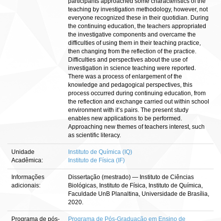
participants approached some characteristics of the
teaching by investigation methodology, however, not
everyone recognized these in their quotidian. During
the continuing education, the teachers appropriated
the investigative components and overcame the
difficulties of using them in their teaching practice,
then changing from the reflection of the practice.
Difficulties and perspectives about the use of
investigation in science teaching were reported.
There was a process of enlargement of the
knowledge and pedagogical perspectives, this
process occurred during continuing education, from
the reflection and exchange carried out within school
environment with it’s pairs. The present study
enables new applications to be performed.
Approaching new themes of teachers interest, such
as scientific literacy.
Unidade
Instituto de Química (IQ)
Acadêmica:
Instituto de Física (IF)
Informações
Dissertação (mestrado) — Instituto de Ciências
adicionais:
Biológicas, Instituto de Física, Instituto de Química,
Faculdade UnB Planaltina, Universidade de Brasília,
2020.
Programa de pós-
Programa de Pós-Graduação em Ensino de