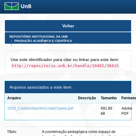
Skip
Voltar
navigation
REPOSITÓRIO INSTITUCIONAL DA UNB
PRODUÇÃO ACADÊMICA E CIENTÍFICA
TESES, DISSERTAÇÕES E PRODUTOS PÓS-DOUTORADO
Use este identificador para citar ou linkar para este item:
http://repositorio.unb.br/handle/10482/38415
Arquivos associados a este item:
Arquivo
Descrição
Tamanho
Formato
2020_CamilaVilarinhoCostaChaves.pdf
691,86
Adobe
kB
PDF
Título:
A coordenação pedagógica como espaço de