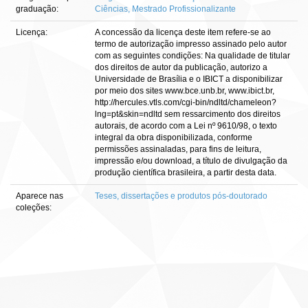
graduação:
Ciências, Mestrado Profissionalizante
Licença:
A concessão da licença deste item refere-se ao
termo de autorização impresso assinado pelo autor
com as seguintes condições: Na qualidade de titular
dos direitos de autor da publicação, autorizo a
Universidade de Brasília e o IBICT a disponibilizar
por meio dos sites www.bce.unb.br, www.ibict.br,
http://hercules.vtls.com/cgi-bin/ndltd/chameleon?
lng=pt&skin=ndltd sem ressarcimento dos direitos
autorais, de acordo com a Lei nº 9610/98, o texto
integral da obra disponibilizada, conforme
permissões assinaladas, para fins de leitura,
impressão e/ou download, a título de divulgação da
produção científica brasileira, a partir desta data.
Aparece nas
Teses, dissertações e produtos pós-doutorado
coleções: