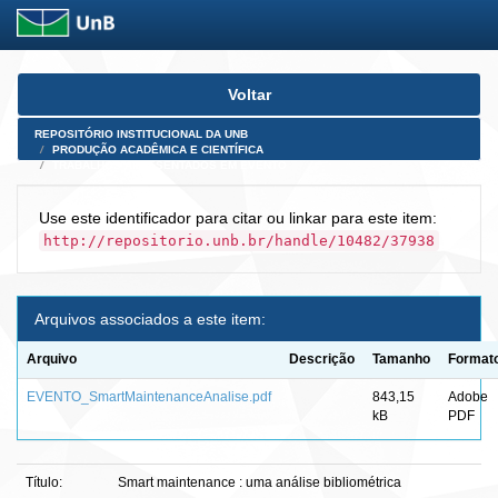
Skip
Voltar
navigation
REPOSITÓRIO INSTITUCIONAL DA UNB
PRODUÇÃO ACADÊMICA E CIENTÍFICA
TRABALHOS APRESENTADOS EM EVENTO
Use este identificador para citar ou linkar para este item:
http://repositorio.unb.br/handle/10482/37938
Arquivos associados a este item:
Arquivo
Descrição
Tamanho
Format
EVENTO_SmartMaintenanceAnalise.pdf
843,15
Adobe
kB
PDF
Título:
Smart maintenance : uma análise bibliométrica