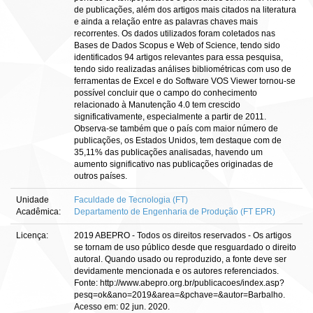
de publicações, além dos artigos mais citados na literatura
e ainda a relação entre as palavras chaves mais
recorrentes. Os dados utilizados foram coletados nas
Bases de Dados Scopus e Web of Science, tendo sido
identificados 94 artigos relevantes para essa pesquisa,
tendo sido realizadas análises bibliométricas com uso de
ferramentas de Excel e do Software VOS Viewer tornou-se
possível concluir que o campo do conhecimento
relacionado à Manutenção 4.0 tem crescido
significativamente, especialmente a partir de 2011.
Observa-se também que o país com maior número de
publicações, os Estados Unidos, tem destaque com de
35,11% das publicações analisadas, havendo um
aumento significativo nas publicações originadas de
outros países.
Unidade
Faculdade de Tecnologia (FT)
Acadêmica:
Departamento de Engenharia de Produção (FT EPR)
Licença:
2019 ABEPRO - Todos os direitos reservados - Os artigos
se tornam de uso público desde que resguardado o direito
autoral. Quando usado ou reproduzido, a fonte deve ser
devidamente mencionada e os autores referenciados.
Fonte: http://www.abepro.org.br/publicacoes/index.asp?
pesq=ok&ano=2019&area=&pchave=&autor=Barbalho.
Acesso em: 02 jun. 2020.