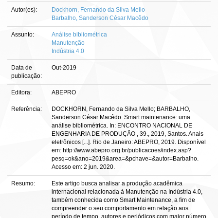
Autor(es):
Dockhorn, Fernando da Silva Mello
Barbalho, Sanderson César Macêdo
Assunto:
Análise bibliométrica
Manutenção
Indústria 4.0
Data de
Out-2019
publicação:
Editora:
ABEPRO
Referência:
DOCKHORN, Fernando da Silva Mello; BARBALHO,
Sanderson César Macêdo. Smart maintenance: uma
análise bibliométrica. In: ENCONTRO NACIONAL DE
ENGENHARIA DE PRODUÇÃO , 39., 2019, Santos. Anais
eletrônicos [...]. Rio de Janeiro: ABEPRO, 2019. Disponível
em: http://www.abepro.org.br/publicacoes/index.asp?
pesq=ok&ano=2019&area=&pchave=&autor=Barbalho.
Acesso em: 2 jun. 2020.
Resumo:
Este artigo busca analisar a produção acadêmica
internacional relacionada à Manutenção na Indústria 4.0,
também conhecida como Smart Maintenance, a fim de
compreender o seu comportamento em relação aos
período de tempo, autores e periódicos com maior número