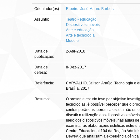
Orientador(es):
Ribeiro, José Mauro Barbosa
Assunto:
Teatro - educação
Dispositivos móveis
Arte e educação
Arte e tecnologia
Moodle
Data de
2-Abr-2018
publicação:
Data de
8-Dez-2017
defesa:
Referência:
CARVALHO, Jailson Araújo. Tecnologia e ensi
Brasília, 2017.
Resumo:
O presente estudo teve por objetivo invest
tecnologias, é possível perceber que o pr
contemporâneas, porém, a escola não enten
discutir a utilização dos dispositivos móve
meio dos dispositivos móveis, nas aulas de 
examinar as elaborações estéticas estrutu
Centro Educacional 104 da Região Administr
Dewey, que analisam a experiência cênica na