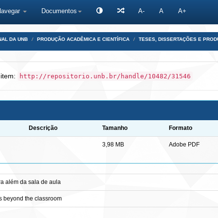
Navegar
Documentos
A-
A
A+
NAL DA UNB
PRODUÇÃO ACADÊMICA E CIENTÍFICA
TESES, DISSERTAÇÕES E PRO
 item:
http://repositorio.unb.br/handle/10482/31546
Descrição
Tamanho
Formato
3,98 MB
Adobe PDF
ra além da sala de aula
es beyond the classroom