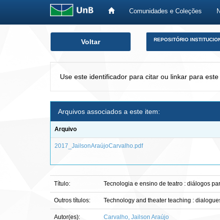
Comunidades e Coleções
Skip
REPOSITÓRIO INSTITUCIO
Voltar
navigation
Use este identificador para citar ou linkar para este
Arquivos associados a este item:
Arquivo
2017_JailsonAraújoCarvalho.pdf
Título:
Tecnologia e ensino de teatro : diálogos pa
Outros títulos:
Technology and theater teaching : dialogu
Autor(es):
Carvalho, Jailson Araújo