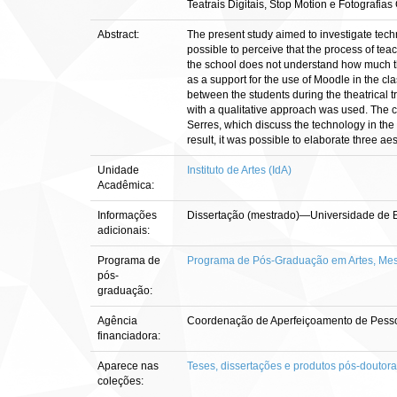
Teatrais Digitais, Stop Motion e Fotografias
Abstract:
The present study aimed to investigate techn
possible to perceive that the process of teac
the school does not understand how much the
as a support for the use of Moodle in the cla
between the students during the theatrical t
with a qualitative approach was used. The 
Serres, which discuss the technology in the
result, it was possible to elaborate three 
Unidade
Instituto de Artes (IdA)
Acadêmica:
Informações
Dissertação (mestrado)—Universidade de Bra
adicionais:
Programa de
Programa de Pós-Graduação em Artes, Mest
pós-
graduação:
Agência
Coordenação de Aperfeiçoamento de Pesso
financiadora:
Aparece nas
Teses, dissertações e produtos pós-doutor
coleções: