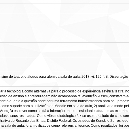
no de teatro: diálogos para além da sala de aula. 2017. vi, 126 f., il. Dissertaçã
igar a tecnologia como alternativa para o processo de experiência estética teatra
ocesso de ensino e aprendizagem não acompanha tal evolução. Assim, constatam-s
de o quanto a questão pode ser uma ferramenta transformadora para seu process
is como suporte para a utilização do Moodle em sala de aula; 2) analisar o modo p
Artes; 3) escrever como se dá a interação entre os estudantes durante as experimenta
radas e seus resultados. Como viés metodológico fez-se uso de estudo de caso com
ativa do Recanto das Emas, Distrito Federal. Os estudos de Kenski e Serres, que 
 sala de aula, foram utilizados como referencial teórico. Como resultados, foi pos