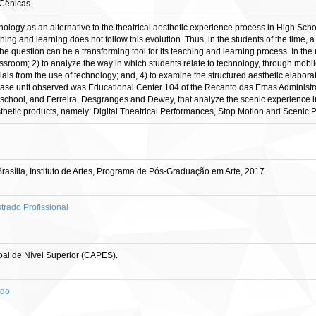
 Cênicas.
ology as an alternative to the theatrical aesthetic experience process in High Schoo
hing and learning does not follow this evolution. Thus, in the students of the time, 
 question can be a transforming tool for its teaching and learning process. In the
ssroom; 2) to analyze the way in which students relate to technology, through mobile 
rials from the use of technology; and, 4) to examine the structured aesthetic elabora
case unit observed was Educational Center 104 of the Recanto das Emas Administrat
 school, and Ferreira, Desgranges and Dewey, that analyze the scenic experience i
aesthetic products, namely: Digital Theatrical Performances, Stop Motion and Scenic
sília, Instituto de Artes, Programa de Pós-Graduação em Arte, 2017.
rado Profissional
al de Nível Superior (CAPES).
ado