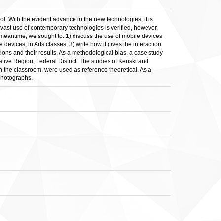
l. With the evident advance in the new technologies, it is
a vast use of contemporary technologies is verified, however,
 meantime, we sought to: 1) discuss the use of mobile devices
devices, in Arts classes; 3) write how it gives the interaction
tions and their results. As a methodological bias, a case study
ive Region, Federal District. The studies of Kenski and
n the classroom, were used as reference theoretical. As a
 Photographs.