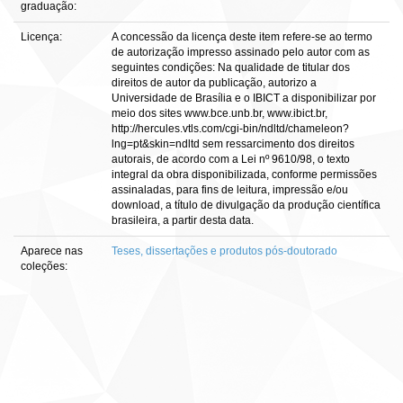
graduação:
Licença:
A concessão da licença deste item refere-se ao termo
de autorização impresso assinado pelo autor com as
seguintes condições: Na qualidade de titular dos
direitos de autor da publicação, autorizo a
Universidade de Brasília e o IBICT a disponibilizar por
meio dos sites www.bce.unb.br, www.ibict.br,
http://hercules.vtls.com/cgi-bin/ndltd/chameleon?
lng=pt&skin=ndltd sem ressarcimento dos direitos
autorais, de acordo com a Lei nº 9610/98, o texto
integral da obra disponibilizada, conforme permissões
assinaladas, para fins de leitura, impressão e/ou
download, a título de divulgação da produção científica
brasileira, a partir desta data.
Aparece nas
Teses, dissertações e produtos pós-doutorado
coleções: