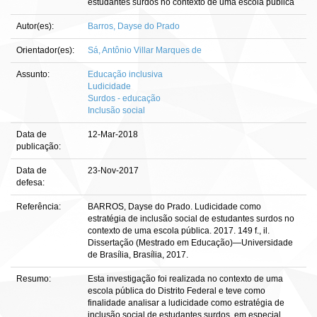
estudantes surdos no contexto de uma escola pública
Autor(es):
Barros, Dayse do Prado
Orientador(es):
Sá, Antônio Villar Marques de
Assunto:
Educação inclusiva
Ludicidade
Surdos - educação
Inclusão social
Data de
12-Mar-2018
publicação:
Data de
23-Nov-2017
defesa:
Referência:
BARROS, Dayse do Prado. Ludicidade como
estratégia de inclusão social de estudantes surdos no
contexto de uma escola pública. 2017. 149 f., il.
Dissertação (Mestrado em Educação)—Universidade
de Brasília, Brasília, 2017.
Resumo:
Esta investigação foi realizada no contexto de uma
escola pública do Distrito Federal e teve como
finalidade analisar a ludicidade como estratégia de
inclusão social de estudantes surdos, em especial