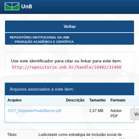
Skip
Voltar
navigation
REPOSITÓRIO INSTITUCIONAL DA UNB
PRODUÇÃO ACADÊMICA E CIENTÍFICA
TESES, DISSERTAÇÕES E PRODUTOS PÓS-DOUTORADO
Use este identificador para citar ou linkar para este item:
http://repositorio.unb.br/handle/10482/31400
Arquivos associados a este item:
Arquivo
Descrição
Tamanho
Formato
2017_DaysedoPradoBarros.pdf
2,47 MB
Adobe
Vi
PDF
Título:
Ludicidade como estratégia de inclusão social de