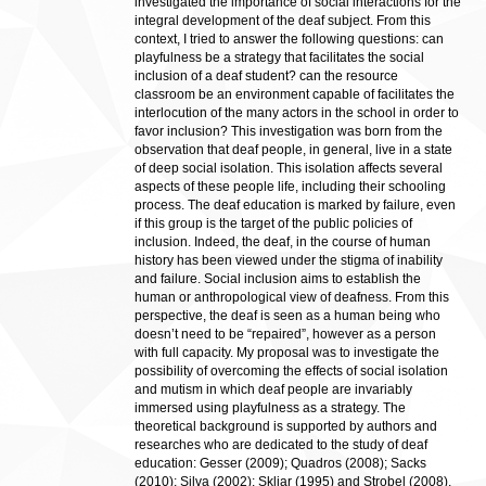
investigated the importance of social interactions for the
integral development of the deaf subject. From this
context, I tried to answer the following questions: can
playfulness be a strategy that facilitates the social
inclusion of a deaf student? can the resource
classroom be an environment capable of facilitates the
interlocution of the many actors in the school in order to
favor inclusion? This investigation was born from the
observation that deaf people, in general, live in a state
of deep social isolation. This isolation affects several
aspects of these people life, including their schooling
process. The deaf education is marked by failure, even
if this group is the target of the public policies of
inclusion. Indeed, the deaf, in the course of human
history has been viewed under the stigma of inability
and failure. Social inclusion aims to establish the
human or anthropological view of deafness. From this
perspective, the deaf is seen as a human being who
doesn’t need to be “repaired”, however as a person
with full capacity. My proposal was to investigate the
possibility of overcoming the effects of social isolation
and mutism in which deaf people are invariably
immersed using playfulness as a strategy. The
theoretical background is supported by authors and
researches who are dedicated to the study of deaf
education: Gesser (2009); Quadros (2008); Sacks
(2010); Silva (2002); Skliar (1995) and Strobel (2008),