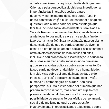
aqueles que tiveram a aquisição tardia da linguagem.
Orientada pela perspectiva vigotskiana, investiguei, a
importância das interações sociais para o
desenvolvimento integral do sujeito surdo. A partir
dessa contextualização busquei responder a seguinte
questão: Pode a ludicidade ser uma estratégia que
facilite a inclusão social do estudante surdo? Pode a
Sala de Recursos ser um ambiente capaz de favorecer
a interlocução dos muitos atores na escola a fim de
favorecer a inclusão? Essa investigação nasceu diante
da constatação de que os surdos, em geral, vivem um
estado de profundo isolamento social. Esse isolamento
afeta diversos aspectos da vida desses sujeitos,
inclusive o seu processo de escolarização. A educação
de surdos é marcada pelo fracasso ainda que esse
grupo seja alvo das políticas públicas de inclusão. De
fato, o surdo no decorrer da história da humanidade,
tem sido visto sob o estigma da incapacidade e do
fracasso. A inclusão social visa estabelecer a visão
humana ou antropológica da surdez. Sob essa
perspectiva, o surdo é visto como ser humano que não
precisa ser “consertado”, mas como um sujeito com
plena capacidade. Minha proposta foi investigar a
possibilidade de superação dos efeitos de isolamento
social e do mutismo no qual os surdos estão
invariavelmente imersos utilizando a ludicidade como