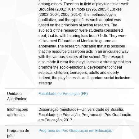
among others. Theorists in field of playfulness as well:
Brougère (2001); Kishimoto (1995, 2005); Luckesi
(2002, 2004, 2006, 2014). The methodology is
qualitative, and the type of research adopted was
based on the principles of action research. The
subjects of the research were students considered
deaf, that is, with hearing loss from 71 db. They were
nicknamed Eduardo and Monica, to guarantee
anonymity. The research indicated that it is possible
that the resource classroom acts in an articulated way
with the various sectors of the school. The research
also made it clear that playfulness is a strategy that can
promote the socio-emotional development of deaf
subjects: children, teenagers, adults and elderly.
Indeed, the playfulness is an important social inclusion
strategy.
Unidade
Faculdade de Educação (FE)
Acadêmica:
Informações
Dissertação (mestrado)—Universidade de Brasília,
adicionais:
Faculdade de Educação, Programa de Pós-Graduação
em Educação, 2017.
Programa de
Programa de Pós-Graduação em Educação
pós-