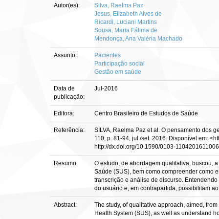
Autor(es):
Silva, Raelma Paz
Jesus, Elizabeth Alves de
Ricardi, Luciani Martins
Sousa, Maria Fátima de
Mendonça, Ana Valéria Machado
Assunto:
Pacientes
Participação social
Gestão em saúde
Data de
Jul-2016
publicação:
Editora:
Centro Brasileiro de Estudos de Saúde
Referência:
SILVA, Raelma Paz et al. O pensamento dos ges
110, p. 81-94, jul./set. 2016. Disponível em:
http://dx.doi.org/10.1590/0103-1104201611006
Resumo:
O estudo, de abordagem qualitativa, buscou, a
Saúde (SUS), bem como compreender como esses
transcrição e análise de discurso. Entendendo 
do usuário e, em contrapartida, possibilitam a
Abstract:
The study, of qualitative approach, aimed, from
Health System (SUS), as well as understand h