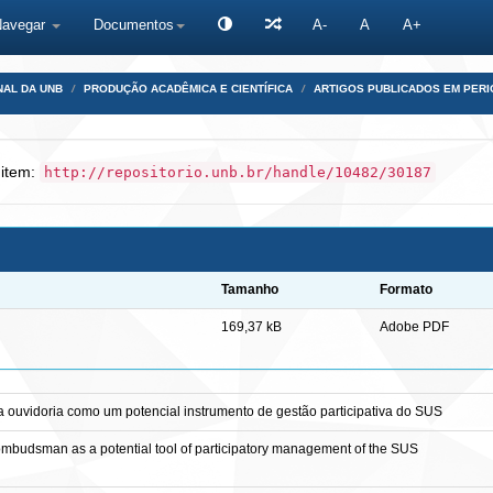
Navegar
Documentos
A-
A
A+
NAL DA UNB
PRODUÇÃO ACADÊMICA E CIENTÍFICA
ARTIGOS PUBLICADOS EM PERI
 item:
http://repositorio.unb.br/handle/10482/30187
Tamanho
Formato
169,37 kB
Adobe PDF
 ouvidoria como um potencial instrumento de gestão participativa do SUS
ombudsman as a potential tool of participatory management of the SUS