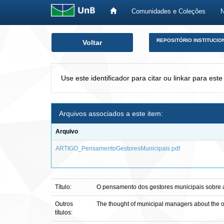
Comunidades e Coleções
Skip
REPOSITÓRIO INSTITUCIO
Voltar
navigation
Use este identificador para citar ou linkar para este
Arquivos associados a este item:
Arquivo
ARTIGO_PensamentoGestoresMunicipais.pdf
Título:
O pensamento dos gestores municipais sobre a
Outros
The thought of municipal managers about the 
títulos: