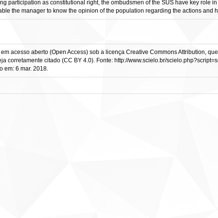
ng participation as constitutional right, the ombudsmen of the SUS have key role i
nable the manager to know the opinion of the population regarding the actions and he
em acesso aberto (Open Access) sob a licença Creative Commons Attribution, que 
eja corretamente citado (CC BY 4.0). Fonte: http://www.scielo.br/scielo.php?script
em: 6 mar. 2018.