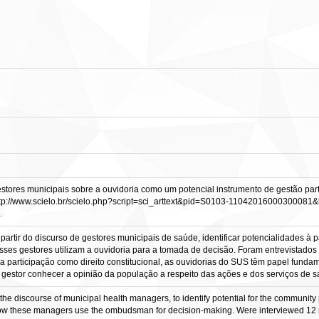
tores municipais sobre a ouvidoria como um potencial instrumento de gestão parti
 <http://www.scielo.br/scielo.php?script=sci_arttext&pid=S0103-11042016000300081
.
 partir do discurso de gestores municipais de saúde, identificar potencialidades 
 gestores utilizam a ouvidoria para a tomada de decisão. Foram entrevistados 1
a participação como direito constitucional, as ouvidorias do SUS têm papel fundam
o gestor conhecer a opinião da população a respeito das ações e dos serviços de 
 the discourse of municipal health managers, to identify potential for the community
ow these managers use the ombudsman for decision-making. Were interviewed 12 ma