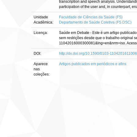
transcription and speech analysis. Understandi
participation of the user and, in counterpart, e
Unidade
Faculdade de Ciências da Saúde (FS)
Acadêmica:
Departamento de Saúde Coletiva (FS DSC)
Licença:
Saúde em Debate - Este é um artigo publicado 
sem restrições desde que o trabalho original s
11042016000300081&lng=en&nrm=iso. Acesso 
DOI:
http://dx.doi.org/10.1590/0103-1104201611006
Aparece
Artigos publicados em periódicos e afins
nas
coleções: