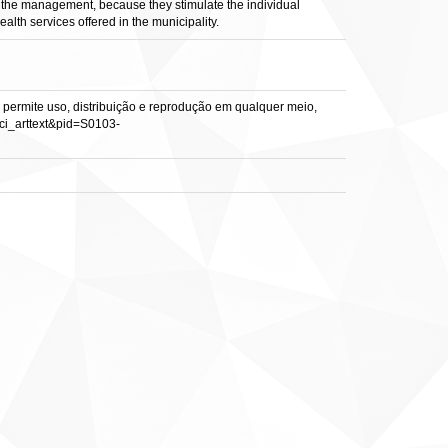
n the management, because they stimulate the individual
alth services offered in the municipality.
permite uso, distribuição e reprodução em qualquer meio,
=sci_arttext&pid=S0103-