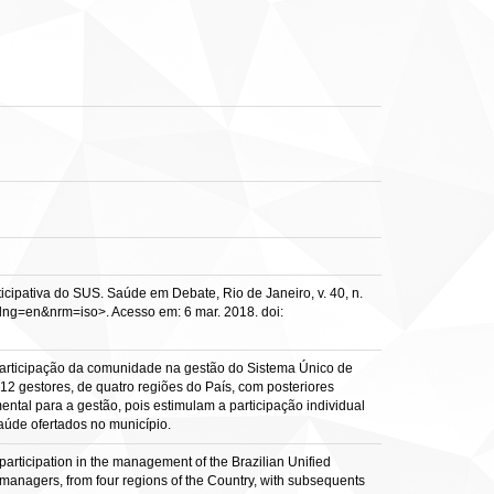
cipativa do SUS. Saúde em Debate, Rio de Janeiro, v. 40, n.
&lng=en&nrm=iso>. Acesso em: 6 mar. 2018. doi:
à participação da comunidade na gestão do Sistema Único de
2 gestores, de quatro regiões do País, com posteriores
ental para a gestão, pois estimulam a participação individual
saúde ofertados no município.
 participation in the management of the Brazilian Unified
nagers, from four regions of the Country, with subsequents