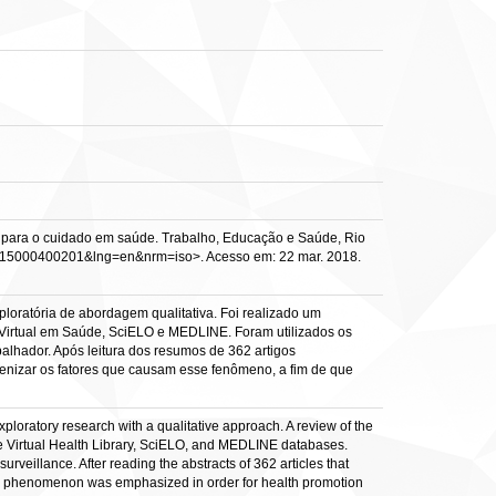
s para o cuidado em saúde. Trabalho, Educação e Saúde, Rio
7462015000400201&lng=en&nrm=iso>. Acesso em: 22 mar. 2018.
loratória de abordagem qualitativa. Foi realizado um
a Virtual em Saúde, SciELO e MEDLINE. Foram utilizados os
balhador. Após leitura dos resumos de 362 artigos
menizar os fatores que causam esse fenômeno, a fim de que
loratory research with a qualitative approach. A review of the
the Virtual Health Library, SciELO, and MEDLINE databases.
rveillance. After reading the abstracts of 362 articles that
this phenomenon was emphasized in order for health promotion