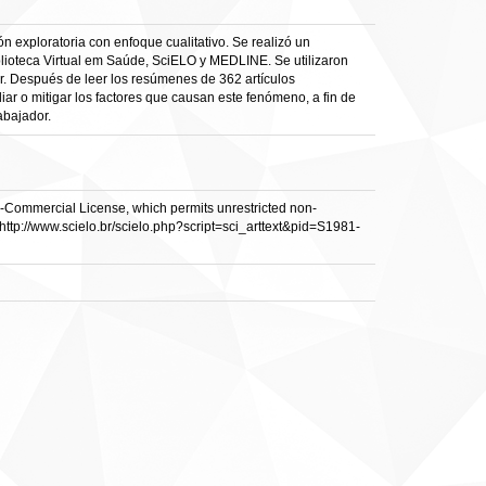
ón exploratoria con enfoque cualitativo. Se realizó un
iblioteca Virtual em Saúde, SciELO y MEDLINE. Se utilizaron
ador. Después de leer los resúmenes de 362 artículos
iar o mitigar los factores que causan este fenómeno, a fin de
abajador.
n-Commercial License, which permits unrestricted non-
 http://www.scielo.br/scielo.php?script=sci_arttext&pid=S1981-