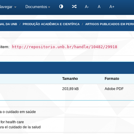
Navegar
Documentos
A-
A
A+
NAL DA UNB
PRODUÇÃO ACADÊMICA E CIENTÍFICA
ARTIGOS PUBLICADOS EM PERI
 item:
http://repositorio.unb.br/handle/10482/29918
Tamanho
Formato
203,89 kB
Adobe PDF
ra o cuidado em saúde
 for health care
ara el cuidado de la salud