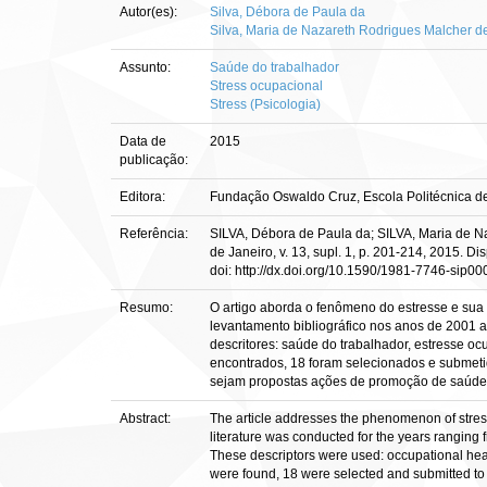
Autor(es):
Silva, Débora de Paula da
Silva, Maria de Nazareth Rodrigues Malcher de
Assunto:
Saúde do trabalhador
Stress ocupacional
Stress (Psicologia)
Data de
2015
publicação:
Editora:
Fundação Oswaldo Cruz, Escola Politécnica 
Referência:
SILVA, Débora de Paula da; SILVA, Maria de N
de Janeiro, v. 13, supl. 1, p. 201-214, 2015.
doi: http://dx.doi.org/10.1590/1981-7746-sip0
Resumo:
O artigo aborda o fenômeno do estresse e sua 
levantamento bibliográfico nos anos de 2001 a
descritores: saúde do trabalhador, estresse oc
encontrados, 18 foram selecionados e submeti
sejam propostas ações de promoção de saúde d
Abstract:
The article addresses the phenomenon of stress
literature was conducted for the years ranging
These descriptors were used: occupational health
were found, 18 were selected and submitted to 