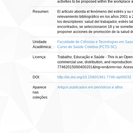
activities to be proposed within the workplace ai
Resumen:
El artículo aborda el fenómeno del estrés y su 
relevamiento bibliográfico en los años 2001 a 
los descriptores: salud del trabajador, estrés l
encontrados, se seleccionaron 18 y se sometier
proponer acciones de promoción de la salud den
Unidade
Faculdade de Ciências e Tecnologias em Saú
Acadêmica:
Curso de Saúde Coletiva (FCTS-SC)
Licença:
Trabalho, Educação e Saúde - This is an Open 
commercial use, distribution, and reproduction 
77462015000400201&lng=en&nrm=iso. Acesso
DOI:
http://dx.doi.org/10.1590/1981-7746-sip00032
Aparece
Artigos publicados em periódicos e afins
nas
coleções: