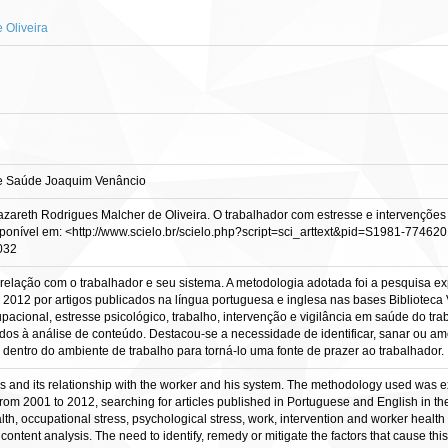
 Oliveira
de Saúde Joaquim Venâncio
azareth Rodrigues Malcher de Oliveira. O trabalhador com estresse e intervençõe
 Disponível em: <http://www.scielo.br/scielo.php?script=sci_arttext&pid=S1981-7
0032
relação com o trabalhador e seu sistema. A metodologia adotada foi a pesquisa exp
 2012 por artigos publicados na língua portuguesa e inglesa nas bases Bibliotec
upacional, estresse psicológico, trabalho, intervenção e vigilância em saúde do tra
dos à análise de conteúdo. Destacou-se a necessidade de identificar, sanar ou a
entro do ambiente de trabalho para torná-lo uma fonte de prazer ao trabalhador.
 and its relationship with the worker and his system. The methodology used was exp
 from 2001 to 2012, searching for articles published in Portuguese and English in 
, occupational stress, psychological stress, work, intervention and worker health su
content analysis. The need to identify, remedy or mitigate the factors that cause 