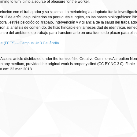
ming to turn it into a source of pleasure for the worker.
relación con el trabajador y su sistema. La metodología adoptada fue la investigaci
2012 de artículos publicados en portugués e inglés, en las bases bibliográficas: B
aboral, estrés psicológico, trabajo, intervención y vigilancia de la salud del trabaj
on al análisis de contenido. Se hizo hincapié en la necesidad de identificar, remed
tro del ambiente de trabajo para transformarlo en una fuente de placer para el tr
de (FCTS) – Campus UnB Ceilândia
Access article distributed under the terms of the Creative Commons Attribution No
in any medium, provided the original work is properly cited (CC BY NC 3.0). Fonte:
 em: 22 mar. 2018.