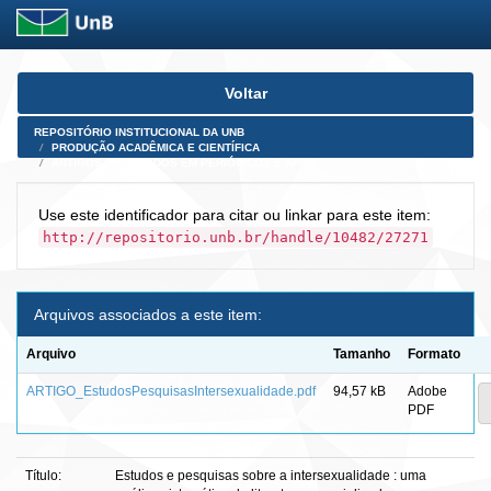
Skip
Voltar
navigation
REPOSITÓRIO INSTITUCIONAL DA UNB
PRODUÇÃO ACADÊMICA E CIENTÍFICA
ARTIGOS PUBLICADOS EM PERIÓDICOS E AFINS
Use este identificador para citar ou linkar para este item:
http://repositorio.unb.br/handle/10482/27271
Arquivos associados a este item:
Arquivo
Tamanho
Formato
ARTIGO_EstudosPesquisasIntersexualidade.pdf
94,57 kB
Adobe
PDF
Título:
Estudos e pesquisas sobre a intersexualidade : uma