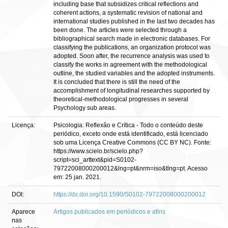
including base that subsidizes critical reflections and
coherent actions, a systematic revision of national and
international studies published in the last two decades has
been done. The articles were selected through a
bibliographical search made in electronic databases. For
classifying the publications, an organization protocol was
adopted. Soon after, the recurrence analysis was used to
classify the works in agreement with the methodological
outline, the studied variables and the adopted instruments.
It is concluded that there is still the need of the
accomplishment of longitudinal researches supported by
theoretical-methodological progresses in several
Psychology sub areas.
Licença:
Psicologia: Reflexão e Crítica - Todo o conteúdo deste
periódico, exceto onde está identificado, está licenciado
sob uma Licença Creative Commons (CC BY NC). Fonte:
https://www.scielo.br/scielo.php?
script=sci_arttext&pid=S0102-
79722008000200012&lng=pt&nrm=iso&tlng=pt. Acesso
em: 25 jan. 2021.
DOI:
https://dx.doi.org/10.1590/S0102-79722008000200012
Aparece
Artigos publicados em periódicos e afins
nas