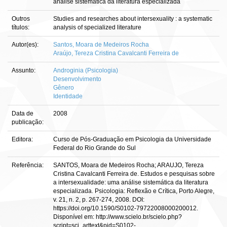
análise sistemática da literatura especializada
Outros
Studies and researches about intersexuality : a systematic
títulos:
analysis of specialized literature
Autor(es):
Santos, Moara de Medeiros Rocha
Araújo, Tereza Cristina Cavalcanti Ferreira de
Assunto:
Androginia (Psicologia)
Desenvolvimento
Gênero
Identidade
Data de
2008
publicação:
Editora:
Curso de Pós-Graduação em Psicologia da Universidade
Federal do Rio Grande do Sul
Referência:
SANTOS, Moara de Medeiros Rocha; ARAUJO, Tereza
Cristina Cavalcanti Ferreira de. Estudos e pesquisas sobre
a intersexualidade: uma análise sistemática da literatura
especializada. Psicologia: Reflexão e Crítica, Porto Alegre,
v. 21, n. 2, p. 267-274, 2008. DOI:
https://doi.org/10.1590/S0102-79722008000200012.
Disponível em: http://www.scielo.br/scielo.php?
script=sci_arttext&pid=S0102-