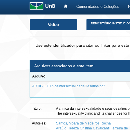
Comunidades e Coleções
Skip
REPOSITÓRIO INSTITUCIO
Voltar
navigation
Use este identificador para citar ou linkar para este
Arquivos associados a este item:
Arquivo
ARTIGO_ClinicaIntersexualidadeDesafios.pdf
Título:
A clínica da intersexualidade e seus desafios 
The intersexuality clinic and its challenges for 
Autor(es):
Santos, Moara de Medeiros Rocha
Araújo, Tereza Cristina Cavalcanti Ferreira de