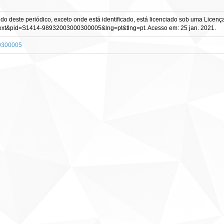
eúdo deste periódico, exceto onde está identificado, está licenciado sob uma Lice
arttext&pid=S1414-98932003000300005&lng=pt&tlng=pt. Acesso em: 25 jan. 2021.
00300005