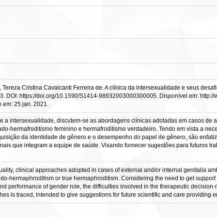
za Cristina Cavalcanti Ferreira de. A clínica da intersexualidade e seus desafio
. 2003. DOI: https://doi.org/10.1590/S1414-98932003000300005. Disponível em: http:
em: 25 jan. 2021.
sobre a intersexualidade, discutem-se as abordagens clínicas adotadas em casos de 
do-hermafroditismo feminino e hermafroditismo verdadeiro. Tendo em vista a ne
quisição da identidade de gênero e o desempenho do papel de gênero, são enfati
ais que integram a equipe de saúde. Visando fornecer sugestões para futuros traba
exuality, clinical approaches adopted in cases of external and/or internal genital
-hermaphroditism or true hermaphroditism. Considering the need to get support fr
and performance of gender role, the difficulties involved in the therapeutic decisio
s is traced, intended to give suggestions for future scientific and care providing 