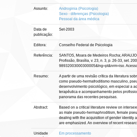
Assunto:
Androginia (Psicologia)
Sexo - diferenças (Psicologia)
Pessoal da área médica
Data de
Set-2003
publicação:
Editora:
Conselho Federal de Psicologia
Referência:
SANTOS, Moara de Medeiros Rocha; ARAUJO, Tere
Profissão, Brasília, v. 23, n. 3, p. 26-33, set
98932003000300005&lng=pt&nrm=iso. Acesso 
Resumo:
A partir de uma revisão crítica da literatura 
como pseudo-hermafroditismo masculino, pseu
desenvolvimento psicológico, em especial a a
terapêutica e acompanhamento pelos profission
panorama das recentes pesquisas.
Abstract:
Based on a critical literature review on inters
as male pseudo-hermaphroditism, female pseudo
dealing with the acquisition of gender identity 
are emphasized. An overview of recent researche
Unidade
Em processamento