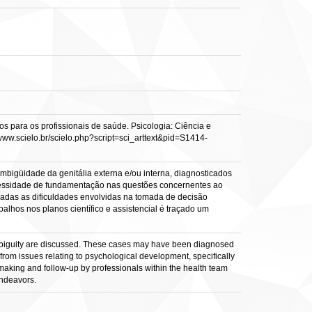
s para os profissionais de saúde. Psicologia: Ciência e
//www.scielo.br/scielo.php?script=sci_arttext&pid=S1414-
ambigüidade da genitália externa e/ou interna, diagnosticados
cessidade de fundamentação nas questões concernentes ao
zadas as dificuldades envolvidas na tomada de decisão
lhos nos planos científico e assistencial é traçado um
ia ambiguity are discussed. These cases may have been diagnosed
om issues relating to psychological development, specifically
n-making and follow-up by professionals within the health team
endeavors.