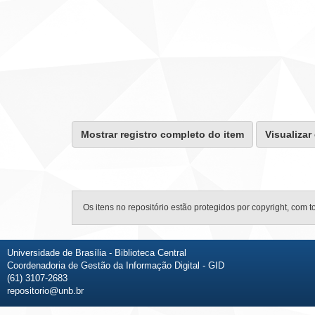
Mostrar registro completo do item
Visualizar
Os itens no repositório estão protegidos por copyright, com t
Universidade de Brasília - Biblioteca Central
Coordenadoria de Gestão da Informação Digital - GID
(61) 3107-2683
repositorio@unb.br