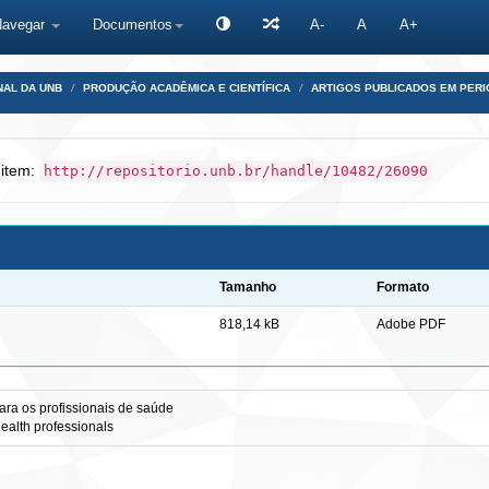
Navegar
Documentos
A-
A
A+
NAL DA UNB
PRODUÇÃO ACADÊMICA E CIENTÍFICA
ARTIGOS PUBLICADOS EM PERI
 item:
http://repositorio.unb.br/handle/10482/26090
Tamanho
Formato
818,14 kB
Adobe PDF
para os profissionais de saúde
health professionals