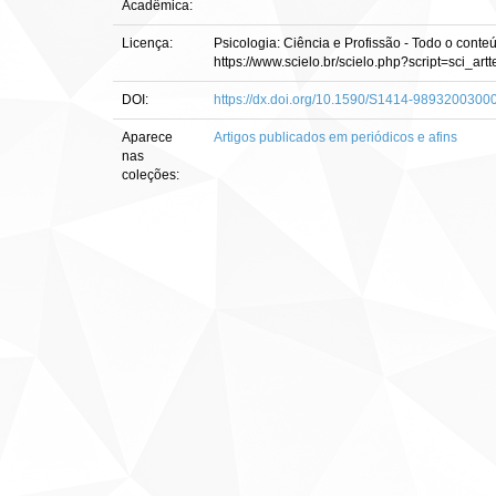
Acadêmica:
Licença:
Psicologia: Ciência e Profissão - Todo o cont
https://www.scielo.br/scielo.php?script=sci_
DOI:
https://dx.doi.org/10.1590/S1414-989320030
Aparece
Artigos publicados em periódicos e afins
nas
coleções: