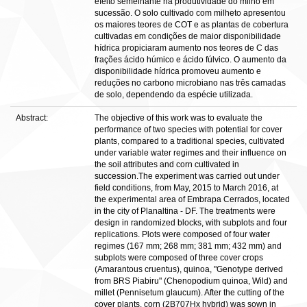
efeito semelhante na produtividade do milho em
sucessão. O solo cultivado com milheto apresentou
os maiores teores de COT e as plantas de cobertura
cultivadas em condições de maior disponibilidade
hídrica propiciaram aumento nos teores de C das
frações ácido húmico e ácido fúlvico. O aumento da
disponibilidade hídrica promoveu aumento e
reduções no carbono microbiano nas três camadas
de solo, dependendo da espécie utilizada.
Abstract:
The objective of this work was to evaluate the
performance of two species with potential for cover
plants, compared to a traditional species, cultivated
under variable water regimes and their influence on
the soil attributes and corn cultivated in
succession.The experiment was carried out under
field conditions, from May, 2015 to March 2016, at
the experimental area of Embrapa Cerrados, located
in the city of Planaltina - DF. The treatments were
design in randomized blocks, with subplots and four
replications. Plots were composed of four water
regimes (167 mm; 268 mm; 381 mm; 432 mm) and
subplots were composed of three cover crops
(Amarantous cruentus), quinoa, "Genotype derived
from BRS Piabiru" (Chenopodium quinoa, Wild) and
millet (Pennisetum glaucum). After the cutting of the
cover plants, corn (2B707Hx hybrid) was sown in