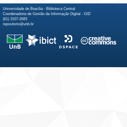
Universidade de Brasília - Biblioteca Central
Coordenadoria de Gestão da Informação Digital - GID
(61) 3107-2683
repositorio@unb.br
Fale conosco
Sobre