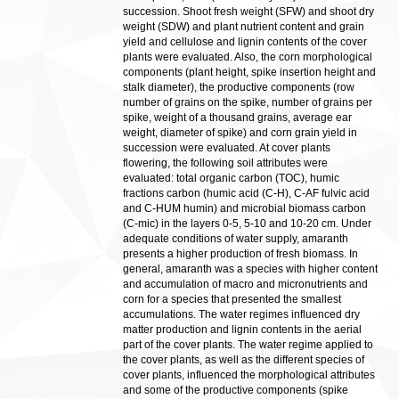
succession. Shoot fresh weight (SFW) and shoot dry
weight (SDW) and plant nutrient content and grain
yield and cellulose and lignin contents of the cover
plants were evaluated. Also, the corn morphological
components (plant height, spike insertion height and
stalk diameter), the productive components (row
number of grains on the spike, number of grains per
spike, weight of a thousand grains, average ear
weight, diameter of spike) and corn grain yield in
succession were evaluated. At cover plants
flowering, the following soil attributes were
evaluated: total organic carbon (TOC), humic
fractions carbon (humic acid (C-H), C-AF fulvic acid
and C-HUM humin) and microbial biomass carbon
(C-mic) in the layers 0-5, 5-10 and 10-20 cm. Under
adequate conditions of water supply, amaranth
presents a higher production of fresh biomass. In
general, amaranth was a species with higher content
and accumulation of macro and micronutrients and
corn for a species that presented the smallest
accumulations. The water regimes influenced dry
matter production and lignin contents in the aerial
part of the cover plants. The water regime applied to
the cover plants, as well as the different species of
cover plants, influenced the morphological attributes
and some of the productive components (spike