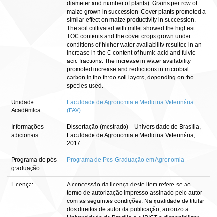
diameter and number of plants). Grains per row of
maize grown in succession. Cover plants promoted a
similar effect on maize productivity in succession.
The soil cultivated with millet showed the highest
TOC contents and the cover crops grown under
conditions of higher water availability resulted in an
increase in the C content of humic acid and fulvic
acid fractions. The increase in water availability
promoted increase and reductions in microbial
carbon in the three soil layers, depending on the
species used.
Unidade
Faculdade de Agronomia e Medicina Veterinária
Acadêmica:
(FAV)
Informações
Dissertação (mestrado)—Universidade de Brasília,
adicionais:
Faculdade de Agronomia e Medicina Veterinária,
2017.
Programa de pós-
Programa de Pós-Graduação em Agronomia
graduação:
Licença:
A concessão da licença deste item refere-se ao
termo de autorização impresso assinado pelo autor
com as seguintes condições: Na qualidade de titular
dos direitos de autor da publicação, autorizo a