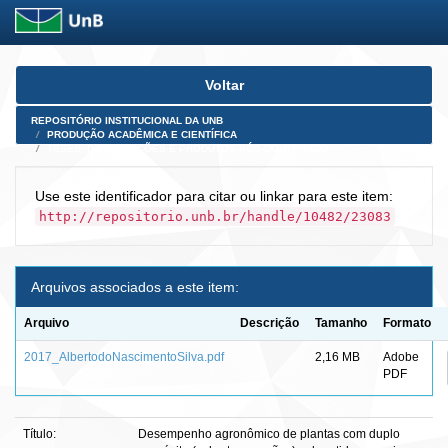
Skip
Voltar
navigation
REPOSITÓRIO INSTITUCIONAL DA UNB
PRODUÇÃO ACADÊMICA E CIENTÍFICA
TESES, DISSERTAÇÕES E PRODUTOS PÓS-DOUTORADO
Use este identificador para citar ou linkar para este item:
http://repositorio.unb.br/handle/10482/23083
Arquivos associados a este item:
Arquivo
Descrição
Tamanho
Formato
2017_AlbertodoNascimentoSilva.pdf
2,16 MB
Adobe
PDF
Título:
Desempenho agronômico de plantas com duplo