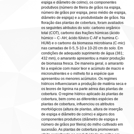
espiga e diâmetro de colmo), os componentes
produtivos (número de fileira de grãos na espiga,
número de grãos por espiga, peso médio de espiga,
diâmetro de espiga) e a produtividade de grãos. Na
floração das plantas de cobertura, foram avaliados
os seguintes atributos do solo: carbono orgânico
total (COT), carbono das frações húmicas (ácido
húmico – C- AH; ácido fúlvico C-AF e humina C-
HUM) e o carbono da biomassa microbiana (C-mic)
nas camadas de 0-5, 5-10 e 10-20 cm do solo. Em
condições de adequado suprimento de água (381;
432 mm), o amaranto apresentou a maior produção
de biomassa fresca. De maneira geral, o amaranto
foi a espécie com maior teor e acúmulo de macro e
micronutrientes e o milheto foi a espécie que
apresentou os menores acúmulos. Os regimes
hídricos influenciaram a produção de matéria seca e
os teores de lignina na parte aérea das plantas de
cobertura. O regime hídrico aplicado às plantas de
cobertura, bem como as diferentes espécies de
plantas de cobertura, influenciou os atributos
morfológicos (altura de plantas, altura de inserção
de espiga e diâmetro de colmo) e alguns dos
componentes produtivos (diâmetro de espiga e
número de grãos por fileira) do milho cultivado em
sucessão. As plantas de cobertura promoveram