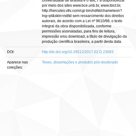
Universidade de Brasília e o IBICT a disponibilizar
por meio dos sites www.bce.unb.br, www.ibict.br,
http://hercules.vtls.com/cgi-bin/ndltd/chameleon?
lng=pt&skin=ndltd sem ressarcimento dos direitos
autorais, de acordo com a Lei nº 9610/98, o texto
integral da obra disponibilizada, conforme
permissões assinaladas, para fins de leitura,
impressão e/ou download, a título de divulgação da
produção científica brasileira, a partir desta data.
DOI:
http://dx.doi.org/10.26512/2017.02.D.23083
Aparece nas
Teses, dissertações e produtos pós-doutorado
coleções: