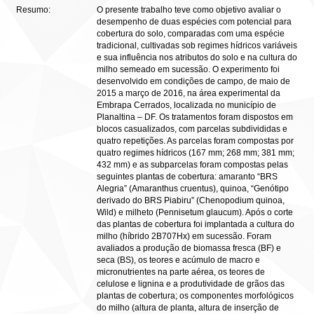
Resumo:
O presente trabalho teve como objetivo avaliar o
desempenho de duas espécies com potencial para
cobertura do solo, comparadas com uma espécie
tradicional, cultivadas sob regimes hídricos variáveis
e sua influência nos atributos do solo e na cultura do
milho semeado em sucessão. O experimento foi
desenvolvido em condições de campo, de maio de
2015 a março de 2016, na área experimental da
Embrapa Cerrados, localizada no município de
Planaltina – DF. Os tratamentos foram dispostos em
blocos casualizados, com parcelas subdivididas e
quatro repetições. As parcelas foram compostas por
quatro regimes hídricos (167 mm; 268 mm; 381 mm;
432 mm) e as subparcelas foram compostas pelas
seguintes plantas de cobertura: amaranto “BRS
Alegria” (Amaranthus cruentus), quinoa, “Genótipo
derivado do BRS Piabiru” (Chenopodium quinoa,
Wild) e milheto (Pennisetum glaucum). Após o corte
das plantas de cobertura foi implantada a cultura do
milho (híbrido 2B707Hx) em sucessão. Foram
avaliados a produção de biomassa fresca (BF) e
seca (BS), os teores e acúmulo de macro e
micronutrientes na parte aérea, os teores de
celulose e lignina e a produtividade de grãos das
plantas de cobertura; os componentes morfológicos
do milho (altura de planta, altura de inserção de