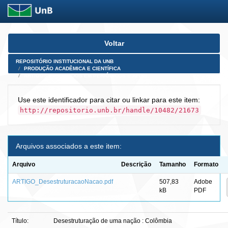
Skip
Voltar
navigation
REPOSITÓRIO INSTITUCIONAL DA UNB
PRODUÇÃO ACADÊMICA E CIENTÍFICA
ARTIGOS PUBLICADOS EM PERIÓDICOS E AFINS
Use este identificador para citar ou linkar para este item:
http://repositorio.unb.br/handle/10482/21673
Arquivos associados a este item:
Arquivo
Descrição
Tamanho
Formato
ARTIGO_DesestruturacaoNacao.pdf
507,83
Adobe
kB
PDF
Título:
Desestruturação de uma nação : Colômbia