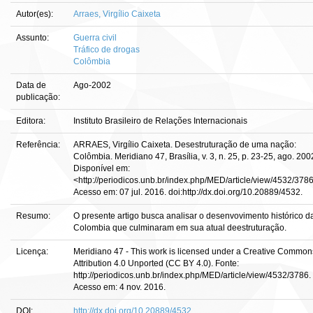
Autor(es):
Arraes, Virgílio Caixeta
Assunto:
Guerra civil
Tráfico de drogas
Colômbia
Data de
Ago-2002
publicação:
Editora:
Instituto Brasileiro de Relações Internacionais
Referência:
ARRAES, Virgílio Caixeta. Desestruturação de uma nação:
Colômbia. Meridiano 47, Brasília, v. 3, n. 25, p. 23-25, ago. 200
Disponível em:
<http://periodicos.unb.br/index.php/MED/article/view/4532/3786
Acesso em: 07 jul. 2016. doi:http://dx.doi.org/10.20889/4532.
Resumo:
O presente artigo busca analisar o desenvovimento histórico d
Colombia que culminaram em sua atual deestruturação.
Licença:
Meridiano 47 - This work is licensed under a Creative Common
Attribution 4.0 Unported (CC BY 4.0). Fonte:
http://periodicos.unb.br/index.php/MED/article/view/4532/3786.
Acesso em: 4 nov. 2016.
DOI:
http://dx.doi.org/10.20889/4532