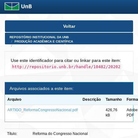
Skip
Voltar
navigation
REPOSITÓRIO INSTITUCIONAL DA UNB
PRODUÇÃO ACADÊMICA E CIENTÍFICA
ARTIGOS PUBLICADOS EM PERIÓDICOS E AFINS
Use este identificador para citar ou linkar para este item:
http://repositorio.unb.br/handle/10482/20202
Arquivos associados a este item:
Arquivo
Descrição
Tamanho
Forma
ARTIGO_ReformaCongressoNacional.pdf
426,76
Adobe
kB
PDF
Título:
Reforma do Congresso Nacional