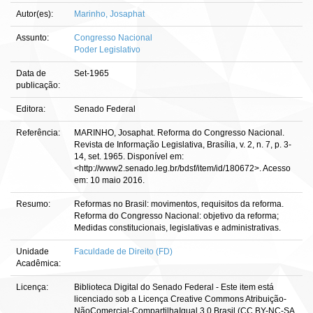
Autor(es):
Marinho, Josaphat
Assunto:
Congresso Nacional
Poder Legislativo
Data de
Set-1965
publicação:
Editora:
Senado Federal
Referência:
MARINHO, Josaphat. Reforma do Congresso Nacional.
Revista de Informação Legislativa, Brasília, v. 2, n. 7, p. 3-
14, set. 1965. Disponível em:
<http://www2.senado.leg.br/bdsf/item/id/180672>. Acesso
em: 10 maio 2016.
Resumo:
Reformas no Brasil: movimentos, requisitos da reforma.
Reforma do Congresso Nacional: objetivo da reforma;
Medidas constitucionais, legislativas e administrativas.
Unidade
Faculdade de Direito (FD)
Acadêmica:
Licença:
Biblioteca Digital do Senado Federal - Este item está
licenciado sob a Licença Creative Commons Atribuição-
NãoComercial-CompartilhaIgual 3.0 Brasil (CC BY-NC-SA