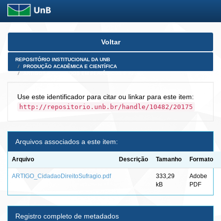
Skip
Voltar
navigation
REPOSITÓRIO INSTITUCIONAL DA UNB
PRODUÇÃO ACADÊMICA E CIENTÍFICA
ARTIGOS PUBLICADOS EM PERIÓDICOS E AFINS
Use este identificador para citar ou linkar para este item:
http://repositorio.unb.br/handle/10482/20175
Arquivos associados a este item:
Arquivo
Descrição
Tamanho
Formato
ARTIGO_CidadaoDireitoSufragio.pdf
333,29
Adobe
kB
PDF
Registro completo de metadados