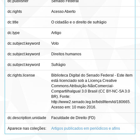
dc.publisher
Senado Federal
dc.rights
Acesso Aberto
dc.title
O cidadão e o direito de sufrágio
dc.type
Artigo
dc.subject.keyword
Voto
dc.subject.keyword
Direitos humanos
dc.subject.keyword
Sufrágio
dc.rights.license
Biblioteca Digital do Senado Federal - Este item
está licenciado sob a Licença Creative
Commons Atribuição-NãoComercial-
CompartilhaIgual 3.0 Brasil (CC BY-NC-SA 3.0
BR). Fonte:
http://www2.senado.leg.br/bdsf/item/id/180665.
Acesso em: 10 maio 2016.
dc.description.unidade
Faculdade de Direito (FD)
Aparece nas coleções:
Artigos publicados em periódicos e afins