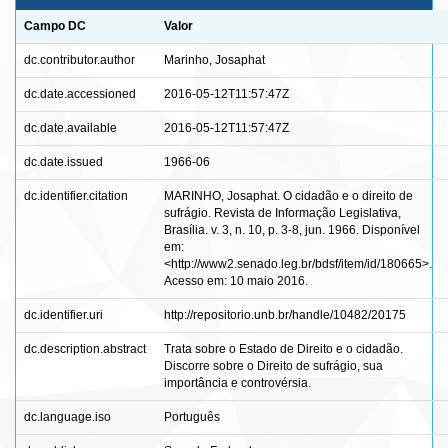
Campo DC
Valor
dc.contributor.author
Marinho, Josaphat
dc.date.accessioned
2016-05-12T11:57:47Z
dc.date.available
2016-05-12T11:57:47Z
dc.date.issued
1966-06
dc.identifier.citation
MARINHO, Josaphat. O cidadão e o direito de
sufrágio. Revista de Informação Legislativa,
Brasília. v. 3, n. 10, p. 3-8, jun. 1966. Disponível
em:
<http://www2.senado.leg.br/bdsf/item/id/180665>.
Acesso em: 10 maio 2016.
dc.identifier.uri
http://repositorio.unb.br/handle/10482/20175
dc.description.abstract
Trata sobre o Estado de Direito e o cidadão.
Discorre sobre o Direito de sufrágio, sua
importância e controvérsia.
dc.language.iso
Português