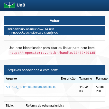
Skip
Voltar
navigation
REPOSITÓRIO INSTITUCIONAL DA UNB
PRODUÇÃO ACADÊMICA E CIENTÍFICA
ARTIGOS PUBLICADOS EM PERIÓDICOS E AFINS
Use este identificador para citar ou linkar para este item:
http://repositorio.unb.br/handle/10482/20135
Arquivos associados a este item:
Arquivo
Descrição
Tamanho
Formato
ARTIGO_ReformaEstruturaJuridica.pdf
440,35
Adobe
kB
PDF
Título:
Reforma da estrutura jurídica