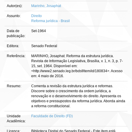
Autor(es):
Marinho, Josaphat
Assunto:
Direito
Reforma jurídica - Brasil
Data de
Set-1964
publicação:
Editora:
Senado Federal
Referência:
MARINHO, Josaphat. Reforma da estrutura jurídica.
Revista de Informação Legislativa, Brasília, v. 1, n. 3, p. 7-
15, set. 1964. Disponível em:
<http://www2.senado.leg.br/bdsf/item/id/180834>. Acesso
em: 4 maio de 2016.
Resumo:
Comenta a revisão da estrutura jurídica e reformas.
Discorre sobre o crescimento da ordem jurídica, a
renovação e o desenvolvimento do direito. Apresenta os
objetivos e pressupostos da reforma jurídica. Aborda ainda
a reforma constitucional.
Unidade
Faculdade de Direito (FD)
Acadêmica:
Licença:
Biblioteca Digital do Senado Federal - Este item está