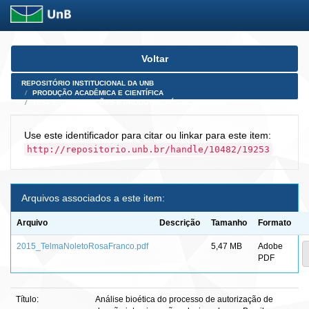
Skip
Voltar
navigation
REPOSITÓRIO INSTITUCIONAL DA UNB
PRODUÇÃO ACADÊMICA E CIENTÍFICA
TESES, DISSERTAÇÕES E PRODUTOS PÓS-DOUTORADO
Use este identificador para citar ou linkar para este item:
http://repositorio.unb.br/handle/10482/19253
Arquivos associados a este item:
Arquivo
Descrição
Tamanho
Formato
2015_TelmaNoletoRosaFranco.pdf
5,47 MB
Adobe
PDF
Título:
Análise bioética do processo de autorização de