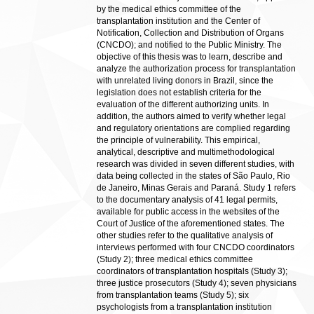
by the medical ethics committee of the
transplantation institution and the Center of
Notification, Collection and Distribution of Organs
(CNCDO); and notified to the Public Ministry. The
objective of this thesis was to learn, describe and
analyze the authorization process for transplantation
with unrelated living donors in Brazil, since the
legislation does not establish criteria for the
evaluation of the different authorizing units. In
addition, the authors aimed to verify whether legal
and regulatory orientations are complied regarding
the principle of vulnerability. This empirical,
analytical, descriptive and multimethodological
research was divided in seven different studies, with
data being collected in the states of São Paulo, Rio
de Janeiro, Minas Gerais and Paraná. Study 1 refers
to the documentary analysis of 41 legal permits,
available for public access in the websites of the
Court of Justice of the aforementioned states. The
other studies refer to the qualitative analysis of
interviews performed with four CNCDO coordinators
(Study 2); three medical ethics committee
coordinators of transplantation hospitals (Study 3);
three justice prosecutors (Study 4); seven physicians
from transplantation teams (Study 5); six
psychologists from a transplantation institution