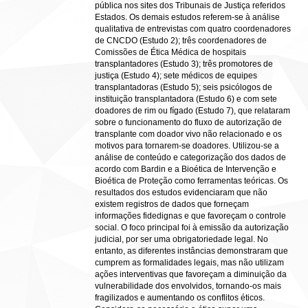
pública nos sites dos Tribunais de Justiça referidos
Estados. Os demais estudos referem-se à análise
qualitativa de entrevistas com quatro coordenadores
de CNCDO (Estudo 2); três coordenadores de
Comissões de Ética Médica de hospitais
transplantadores (Estudo 3); três promotores de
justiça (Estudo 4); sete médicos de equipes
transplantadoras (Estudo 5); seis psicólogos de
instituição transplantadora (Estudo 6) e com sete
doadores de rim ou fígado (Estudo 7), que relataram
sobre o funcionamento do fluxo de autorização de
transplante com doador vivo não relacionado e os
motivos para tornarem-se doadores. Utilizou-se a
análise de conteúdo e categorização dos dados de
acordo com Bardin e a Bioética de Intervenção e
Bioética de Proteção como ferramentas teóricas. Os
resultados dos estudos evidenciaram que não
existem registros de dados que forneçam
informações fidedignas e que favoreçam o controle
social. O foco principal foi à emissão da autorização
judicial, por ser uma obrigatoriedade legal. No
entanto, as diferentes instâncias demonstraram que
cumprem as formalidades legais, mas não utilizam
ações interventivas que favoreçam a diminuição da
vulnerabilidade dos envolvidos, tornando-os mais
fragilizados e aumentando os conflitos éticos.