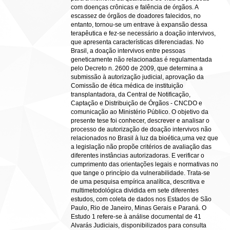
com doenças crônicas e falência de órgãos. A
escassez de órgãos de doadores falecidos, no
entanto, tornou-se um entrave à expansão dessa
terapêutica e fez-se necessário a doação intervivos,
que apresenta características diferenciadas. No
Brasil, a doação intervivos entre pessoas
geneticamente não relacionadas é regulamentada
pelo Decreto n. 2600 de 2009, que determina a
submissão à autorização judicial, aprovação da
Comissão de ética médica de instituição
transplantadora, da Central de Notificação,
Captação e Distribuição de Órgãos - CNCDO e
comunicação ao Ministério Público. O objetivo da
presente tese foi conhecer, descrever e analisar o
processo de autorização de doação intervivos não
relacionados no Brasil à luz da bioética,uma vez que
a legislação não propõe critérios de avaliação das
diferentes instâncias autorizadoras. E verificar o
cumprimento das orientações legais e normativas no
que tange o princípio da vulnerabilidade. Trata-se
de uma pesquisa empírica analítica, descritiva e
multimetodológica dividida em sete diferentes
estudos, com coleta de dados nos Estados de São
Paulo, Rio de Janeiro, Minas Gerais e Paraná. O
Estudo 1 refere-se à análise documental de 41
Alvarás Judiciais, disponibilizados para consulta