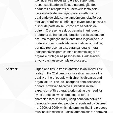
Considera-se necessário e ético supor uma
responsabilidade do Estado na proteção dos
doadores e receptores, vulneráveis tanto pela
necessidade de um órgão para a melhoria da
qualidade de vida como também em relação aos
motivos, altruístas ou não, que levam uma pessoa a
dispor de parte do seu corpo em benefício de
outrem. O presente estudo permite inferir que o
programa de transplante brasileiro está assentado
em uma regulação ineficiente uma legislação que
pode encobrir possibilidades e ineficácia jurídica,
por não representar a segurança legal e moral
indispensáveis para coibir o comércio ilegal de
órgãos e proteger as pessoas mais vulneráveis
envolvidas nesse complexo processo.
Abstract:
Organ and tissue transplantation is an irreversible
reality in the 21st century, since it can improve the
quality of life of people with chronic diseases and
organ failure. The lack of organs from deceased
donors, however, became a standstill in the
expansion of this therapy, originating the need for
living donation, which presents different
characteristics. In Brazil, living donation between
genetically unrelated people is regulated by Decree
no. 2600, of 2009, which determines that the process
must be submitted to judicial authorization; approved