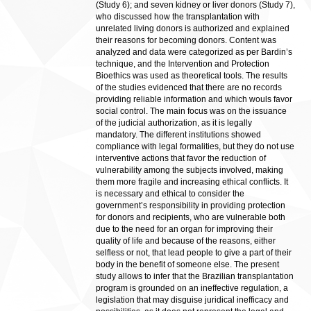
(Study 6); and seven kidney or liver donors (Study 7),
who discussed how the transplantation with
unrelated living donors is authorized and explained
their reasons for becoming donors. Content was
analyzed and data were categorized as per Bardin’s
technique, and the Intervention and Protection
Bioethics was used as theoretical tools. The results
of the studies evidenced that there are no records
providing reliable information and which wouls favor
social control. The main focus was on the issuance
of the judicial authorization, as it is legally
mandatory. The different institutions showed
compliance with legal formalities, but they do not use
interventive actions that favor the reduction of
vulnerability among the subjects involved, making
them more fragile and increasing ethical conflicts. It
is necessary and ethical to consider the
government’s responsibility in providing protection
for donors and recipients, who are vulnerable both
due to the need for an organ for improving their
quality of life and because of the reasons, either
selfless or not, that lead people to give a part of their
body in the benefit of someone else. The present
study allows to infer that the Brazilian transplantation
program is grounded on an ineffective regulation, a
legislation that may disguise juridical inefficacy and