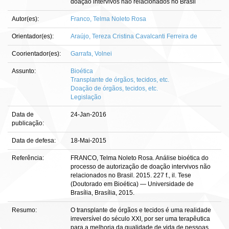
doação intervivos não relacionados no Brasil
Autor(es):
Franco, Telma Noleto Rosa
Orientador(es):
Araújo, Tereza Cristina Cavalcanti Ferreira de
Coorientador(es):
Garrafa, Volnei
Assunto:
Bioética
Transplante de órgãos, tecidos, etc.
Doação de órgãos, tecidos, etc.
Legislação
Data de
24-Jan-2016
publicação:
Data de defesa:
18-Mai-2015
Referência:
FRANCO, Telma Noleto Rosa. Análise bioética do
processo de autorização de doação intervivos não
relacionados no Brasil. 2015. 227 f., il. Tese
(Doutorado em Bioética) — Universidade de
Brasília, Brasília, 2015.
Resumo:
O transplante de órgãos e tecidos é uma realidade
irreversível do século XXI, por ser uma terapêutica
para a melhoria da qualidade de vida de pessoas