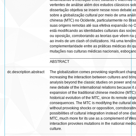
vertentes de análise além dos estudos clássicos sob
dissertação objetiva se inserir nesse novo debate a
sobre a globalização cultural por meio de uma anál
chinesa (MTC) no Ocidente, particularmente no Bras
suas origens remotas até sua efetiva expansão no O
está modificando as identidades culturais das soc
ou oposição, corroborando as teorias que vêem na g
ao invés de um clash of civilizations. Há uma tendê
complementaridade entre as práticas médicas do qu
mutações nas culturas médicas nacionais, esboçand
________________________________________
ABSTRACT
dc.description.abstract
The globalization comes provoking significant changes
increasing the interaction between cultures and bri
analysis beyond the classic studies on power and natio
new debate of the international relations because it 
expansion of the traditional chinese medicine (MTC) in
historical evolution of the MTC, since its remote origi
consequences. The MTC is modifying the cultural ident
without provoking shocks or opposition, corroborating
possibilities of cultural integration instead of one clas
MTC, much more for its use as a complement of West´
interaction provokes mutations in the national medica
culture.