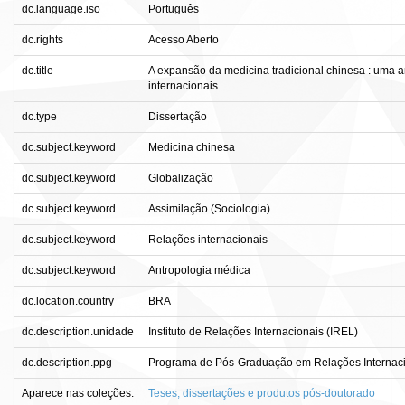
dc.language.iso
Português
dc.rights
Acesso Aberto
dc.title
A expansão da medicina tradicional chinesa : uma an
internacionais
dc.type
Dissertação
dc.subject.keyword
Medicina chinesa
dc.subject.keyword
Globalização
dc.subject.keyword
Assimilação (Sociologia)
dc.subject.keyword
Relações internacionais
dc.subject.keyword
Antropologia médica
dc.location.country
BRA
dc.description.unidade
Instituto de Relações Internacionais (IREL)
dc.description.ppg
Programa de Pós-Graduação em Relações Internac
Aparece nas coleções:
Teses, dissertações e produtos pós-doutorado