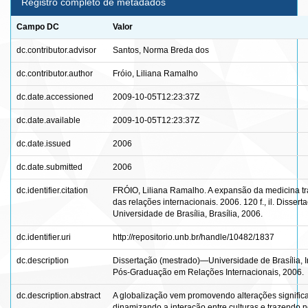
Registro completo de metadados
Campo DC
Valor
dc.contributor.advisor
Santos, Norma Breda dos
dc.contributor.author
Fróio, Liliana Ramalho
dc.date.accessioned
2009-10-05T12:23:37Z
dc.date.available
2009-10-05T12:23:37Z
dc.date.issued
2006
dc.date.submitted
2006
dc.identifier.citation
FRÓIO, Liliana Ramalho. A expansão da medicina tra
das relações internacionais. 2006. 120 f., il. Disse
Universidade de Brasília, Brasília, 2006.
dc.identifier.uri
http://repositorio.unb.br/handle/10482/1837
dc.description
Dissertação (mestrado)—Universidade de Brasília, I
Pós-Graduação em Relações Internacionais, 2006.
dc.description.abstract
A globalização vem promovendo alterações significati
dinamizando a interação entre culturas e trazendo