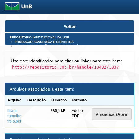
Skip
Voltar
navigation
REPOSITÓRIO INSTITUCIONAL DA UNB
PRODUÇÃO ACADÊMICA E CIENTÍFICA
TESES, DISSERTAÇÕES E PRODUTOS PÓS-DOUTORADO
Use este identificador para citar ou linkar para este item:
http://repositorio.unb.br/handle/10482/1837
Arquivos associados a este item:
Arquivo
Descrição
Tamanho
Formato
liliana
885,1 kB
Adobe
Visualizar/Abrir
ramalho
PDF
froio.pdf