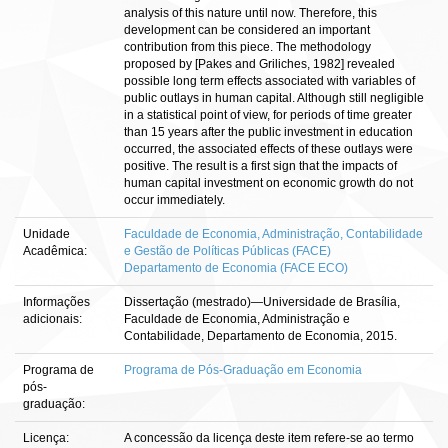
analysis of this nature until now. Therefore, this
development can be considered an important
contribution from this piece. The methodology
proposed by [Pakes and Griliches, 1982] revealed
possible long term effects associated with variables of
public outlays in human capital. Although still negligible
in a statistical point of view, for periods of time greater
than 15 years after the public investment in education
occurred, the associated effects of these outlays were
positive. The result is a first sign that the impacts of
human capital investment on economic growth do not
occur immediately.
Unidade
Faculdade de Economia, Administração, Contabilidade
Acadêmica:
e Gestão de Políticas Públicas (FACE)
Departamento de Economia (FACE ECO)
Informações
Dissertação (mestrado)—Universidade de Brasília,
adicionais:
Faculdade de Economia, Administração e
Contabilidade, Departamento de Economia, 2015.
Programa de
Programa de Pós-Graduação em Economia
pós-
graduação:
Licença:
A concessão da licença deste item refere-se ao termo