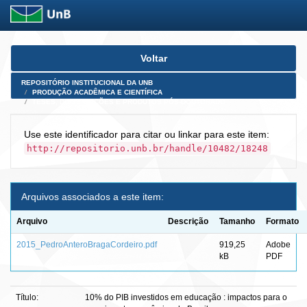
Skip
Voltar
navigation
REPOSITÓRIO INSTITUCIONAL DA UNB
PRODUÇÃO ACADÊMICA E CIENTÍFICA
TESES, DISSERTAÇÕES E PRODUTOS PÓS-DOUTORADO
Use este identificador para citar ou linkar para este item:
http://repositorio.unb.br/handle/10482/18248
Arquivos associados a este item:
Arquivo
Descrição
Tamanho
Formato
2015_PedroAnteroBragaCordeiro.pdf
919,25
Adobe
kB
PDF
Título:
10% do PIB investidos em educação : impactos para o