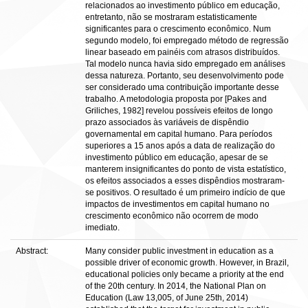
relacionados ao investimento público em educação,
entretanto, não se mostraram estatisticamente
significantes para o crescimento econômico. Num
segundo modelo, foi empregado método de regressão
linear baseado em painéis com atrasos distribuídos.
Tal modelo nunca havia sido empregado em análises
dessa natureza. Portanto, seu desenvolvimento pode
ser considerado uma contribuição importante desse
trabalho. A metodologia proposta por [Pakes and
Griliches, 1982] revelou possíveis efeitos de longo
prazo associados às variáveis de dispêndio
governamental em capital humano. Para períodos
superiores a 15 anos após a data de realização do
investimento público em educação, apesar de se
manterem insignificantes do ponto de vista estatístico,
os efeitos associados a esses dispêndios mostraram-
se positivos. O resultado é um primeiro indício de que
impactos de investimentos em capital humano no
crescimento econômico não ocorrem de modo
imediato.
Abstract:
Many consider public investment in education as a
possible driver of economic growth. However, in Brazil,
educational policies only became a priority at the end
of the 20th century. In 2014, the National Plan on
Education (Law 13,005, of June 25th, 2014)