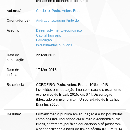
crescimento econômico do Brasil
Autor(es):
Cordeiro, Pedro Antero Braga
Orientador(es):
Andrade, Joaquim Pinto de
Assunto:
Desenvolvimento econômico
Capital humano
Educação
Investimentos públicos
Data de
22-Mai-2015
publicação:
Data de
17-Mar-2015
defesa:
Referência:
CORDEIRO, Pedro Antero Braga. 10% do PIB
investidos em educação: impactos para o crescimento
econômico do Brasil. 2015. xiii, 67 f. Dissertação
(Mestrado em Economia)—Universidade de Brasília,
Brasília, 2015.
Resumo:
O investimento público em educação é visto por muitos
como possível indutor do crescimento econômico. No
Brasil, entretanto, políticas educacionais só passaram
a ser priorizadas a partir do fim do século XX. Em 2014,