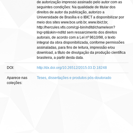
de autorização impresso assinado pelo autor com as
seguintes condições: Na qualidade de titular dos
direitos de autor da publicação, autorizo a
Universidade de Brasília e o IBICT a disponibilizar por
meio dos sites www.bce.unb.br, www.ibict.br,
http://hercules.vtls.com/cgi-bin/ndltd/chameleon?
lng=pt&skin=ndltd sem ressarcimento dos direitos
autorais, de acordo com a Lei nº 9610/98, o texto
integral da obra disponibilizada, conforme permissões
assinaladas, para fins de leitura, impressão e/ou
download, a título de divulgação da produção científica
brasileira, a partir desta data.
DOI:
http://dx.doi.org/10.26512/2015.03.D.18248
Aparece nas
Teses, dissertações e produtos pós-doutorado
coleções: