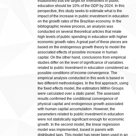
established that the target for investment in public
education should be 10% of the GDP by 2024. In this
perspective, this study seeks to estimate what is the
impact of the increase in public investment in education
on the growth rates of the Brazilian economy. In the
bibliographic review process, an analysis was
conducted on several theoretical articles that relate
high levels of public spending in education with higher
economic growth rates. A great part of these pieces are
based on the endogenous growth theory to model the
associated effects of possible increase in human
capital. On the other hand, conclusions from empirical
studies differ on the level of significance of variables
related to public investment in education considered as
possible conditions of income convergence. The
empirical analysis conducted in this work is based in
two different methodologies. In the first approach, using
the fixed effects model, the estimators Within Groups
were calculated over a static panel. The assessed
results confirmed the conditional convergence of
physical capital and endogenous growth associated
with human capital accumulation. However, the
parameters related to public investment in education
were not statistically significant enough for economic
growth. In the second model, the linear regression
model was implemented, based in panels with
distributed lags. This model has never been used in an