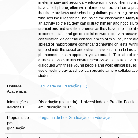
in elementary and secondary education, most of them from pub
have a cell phone, often with internet connection from a pre
that there are laws and school regulations prohibiting the use
who sets the rules for the use inside the classrooms. Many t
an activity so the student can distract himself and not distur
prohibitions and use their phones as they have free time at 
to communicate and get on social networks or even answer a 
consultation. As general consequences of this use, there are 
spread of inappropriate content and cheating on tests. Within 
understands the social and cultural issues relating to this 
phenomenon as an opportunity to approach. The school can 
of these devices in this environment. As well as take advan
dialogues with these young people and work ethical issues r
use of technology at school can provide a more collaborati
students.
Unidade
Faculdade de Educação (FE)
Acadêmica:
Informações
Dissertação (mestrado)—Universidade de Brasília, Facul
adicionais:
em Educação, 2014.
Programa de
Programa de Pós-Graduação em Educação
pós-
graduação: