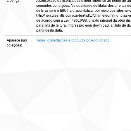
Licença:
A concessão da licença deste item refere-se ao termo de a
seguintes condições: Na qualidade de titular dos direitos d
de Brasília e o IBICT a disponibilizar por meio dos sites www
http://hercules.vtls.com/cgi-bin/ndltd/chameleon?lng=pt&ski
de acordo com a Lei nº 9610/98, o texto integral da obra d
para fins de leitura, impressão e/ou download, a título de di
partir desta data.
Aparece nas
Teses, dissertações e produtos pós-doutorado
coleções: