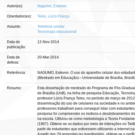
Autor(es):
Nagumo, Estevon
Orientador(es):
Teles, Lúcio França
Assunto:
Telefonia celular
Tecnologia educacional
Data de
12-Nov-2014
publicação:
Data de
20-Mar-2014
defesa:
Referência:
NAGUMO, Estevon. O uso do aparelho celular dos estudantes 
(Mestrado em Educação)—Universidade de Brasília, Brasíli
Resumo:
Esta dissertação de mestrado do Programa de Pós-Gradua
de Brasília (UnB), na linha de pesquisa Educação, Tecnolo
professor Lúcio França Teles, no período de março de 201
disseminação do uso de celulares na sociedade e no ambien
professores trabalham para conseguir lidar com estudantes
pesquisa foi compreender os motivos e desdobramentos do 
na escola. Utilizou-se como metodologia a Teoria Fundame
(1967). Obteve-se os dados por meio de interações no Twitte
partir de estudantes que estivessem utilizando a internet 
A partir das 29 respostas no questionário, obteve-se o per