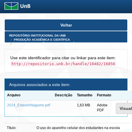
Skip
Voltar
navigation
REPOSITÓRIO INSTITUCIONAL DA UNB
PRODUÇÃO ACADÊMICA E CIENTÍFICA
TESES, DISSERTAÇÕES E PRODUTOS PÓS-DOUTORADO
Use este identificador para citar ou linkar para este item:
http://repositorio.unb.br/handle/10482/16856
Arquivos associados a este item:
Arquivo
Descrição
Tamanho
Formato
2014_EstevonNagumo.pdf
1,63 MB
Adobe
Visual
PDF
Título:
O uso do aparelho celular dos estudantes na escola