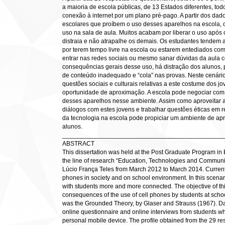
a maioria de escola públicas, de 13 Estados diferentes, to
conexão à internet por um plano pré-pago. A partir dos dad
escolares que proíbem o uso desses aparelhos na escola, c
uso na sala de aula. Muitos acabam por liberar o uso após
distraia e não atrapalhe os demais. Os estudantes tendem a
por terem tempo livre na escola ou estarem entediados com
entrar nas redes sociais ou mesmo sanar dúvidas da aula c
consequências gerais desse uso, há distração dos alunos,
de conteúdo inadequado e “cola” nas provas. Neste cenári
questões sociais e culturais relativas a este costume dos
oportunidade de aproximação. A escola pode negociar com 
desses aparelhos nesse ambiente. Assim como aproveitar a
diálogos com estes jovens e trabalhar questões éticas em r
da tecnologia na escola pode propiciar um ambiente de apr
alunos.
______________________________________________
ABSTRACT
This dissertation was held at the Post Graduate Program in E
the line of research “Education, Technologies and Communic
Lúcio França Teles from March 2012 to March 2014. Currentl
phones in society and on school environment. In this scenar
with students more and more connected. The objective of t
consequences of the use of cell phones by students at scho
was the Grounded Theory, by Glaser and Strauss (1967). Dat
online questionnaire and online interviews from students wh
personal mobile device. The profile obtained from the 29 r