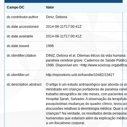
Campo DC
Valor
dc.contributor.author
Diniz, Debora
dc.date.accessioned
2014-06-11T17:00:41Z
dc.date.available
2014-06-11T17:00:41Z
dc.date.issued
1996
dc.identifier.citation
DINIZ, Debora et al. Dilemas éticos da vida humana: 
paralisia cerebral grave. Cadernos de Saúde Pública, R
1996. Disponível em: <http://www.scielosp.org/pdf/c
dc.identifier.uri
http://repositorio.unb.br/handle/10482/15827
dc.description.abstract
O artigo é um estudo antropológico que aborda os p
ministrado em crianças portadoras de paralisia cerebr
trabalho etnográfico de oito meses, com pacientes e
Hospital Sarah, Salvador. A observação da terapêuti
pouquíssimas mudanças do quadro clínico, levou ao
discussões relativas à deontologia médica: Qual o 
crianças? Na verdade, os resultados desta pesquisa 
humanistas que estariam além da explicação médico-ci
a um fisicalismo corporal.