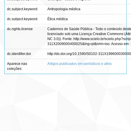
dc.subject.keyword
Antropologia médica
dc.subject.keyword
Ética médica
dc.rights.license
Cadernos de Saúde Pública - Todo o conteúdo deste p
licenciado sob uma Licença Creative Commons (Att
NC 3.0)). Fonte: http://www.scielo.br/scielo.php?scr
311X2009000400025&lng=pt&nrm=iso. Acesso em: 1
dc.identifier.doi
http://dx.doi.org/10.1590/S0102-311X19960003000
Aparece nas
Artigos publicados em periódicos e afins
coleções: