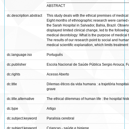
________________________________________
ABSTRACT
dc.description.abstract
This study deals with the ethical premises of medical 
Eight months of ethnographic research were carried o
the Sarah Hospital in Salvador, Bahia, Brazil. Observ
displayed limited clinical change, led to the followi
medical deontology: What is the purpose of medical t
The results of our research point to social and human
medical scientific explanation, which limits treatmen
dc.language.iso
Português
dc.publisher
Escola Nacional de Saúde Pública Sergio Arouca, 
dc.rights
Acesso Aberto
dc.title
Dilemas éticos da vida humana : a trajetória hospital
grave
dc.title.alternative
The ethical dilemmas of human life : the hospital hist
dc.type
Artigo
dc.subject.keyword
Paralisia cerebral
dc.subject.keyword
Crianças - saúde e higiene