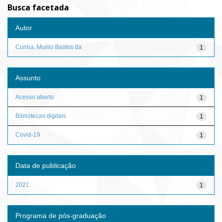
Busca facetada
Autor
Cunha, Murilo Bastos da
1
Assunto
Acesso aberto
1
Bibliotecas digitais
1
Covid-19
1
Data de publicação
2021
1
Programa de pós-graduação