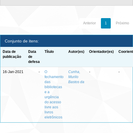
Anterior
1
Próximo
Conjunto de itens:
Data de
Data
Título
Autor(es)
Orientador(es)
Coorient
publicação
de
defesa
16-Jan-2021
-
O
Cunha,
-
-
fechamento
Murilo
das
Bastos da
bibliotecas
e a
urgência
do acesso
livre aos
livros
eletrônicos