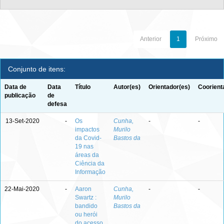
Anterior
1
Próximo
Conjunto de itens:
Data de
Data
Título
Autor(es)
Orientador(es)
Coorient
publicação
de
defesa
13-Set-2020
-
Os
Cunha,
-
-
impactos
Murilo
da Covid-
Bastos da
19 nas
áreas da
Ciência da
Informação
22-Mai-2020
-
Aaron
Cunha,
-
-
Swartz :
Murilo
bandido
Bastos da
ou herói
do acesso