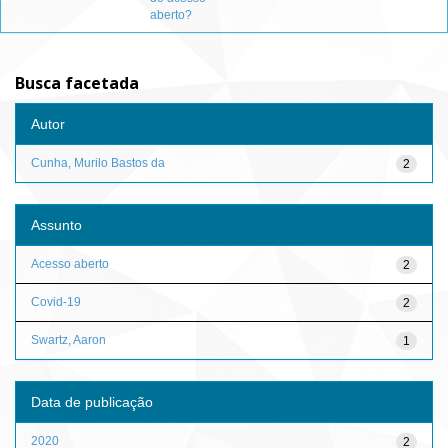
aberto?
Busca facetada
Autor
Cunha, Murilo Bastos da
2
Assunto
Acesso aberto
2
Covid-19
2
Swartz, Aaron
1
Data de publicação
2020
2