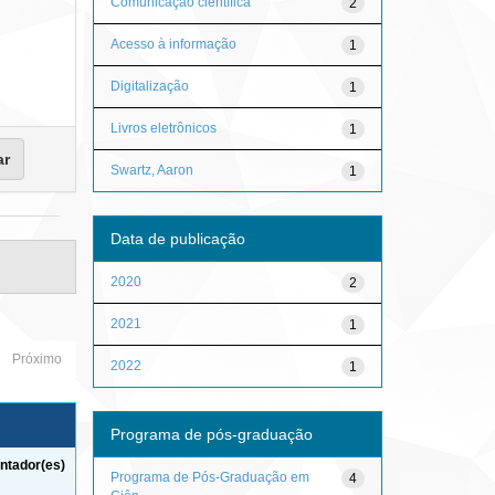
Comunicação científica
2
Acesso à informação
1
Digitalização
1
Livros eletrônicos
1
Swartz, Aaron
1
Data de publicação
2020
2
2021
1
Próximo
2022
1
Programa de pós-graduação
ntador(es)
Programa de Pós-Graduação em
4