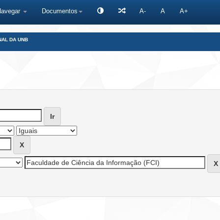
Navegar
Documentos
A-
A
A+
NAL DA UNB