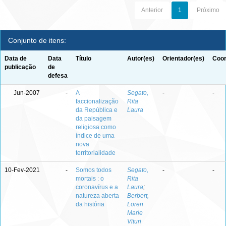
Anterior
1
Próximo
Conjunto de itens:
Data de
Data
Título
Autor(es)
Orientador(es)
Coor
publicação
de
defesa
Jun-2007
-
A
Segato,
-
-
faccionalização
Rita
da República e
Laura
da paisagem
religiosa como
índice de uma
nova
territorialidade
10-Fev-2021
-
Somos todos
Segato,
-
-
mortais : o
Rita
coronavírus e a
Laura
;
natureza aberta
Berbert,
da história
Loren
Marie
Vituri