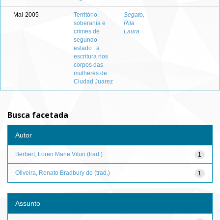
Mai-2005
-
Território,
Segato,
-
-
soberania e
Rita
crimes de
Laura
segundo
estado : a
escritura nos
corpos das
mulheres de
Ciudad Juarez
Busca facetada
Autor
Berbert, Loren Marie Vituri (trad.)
1
Oliveira, Renato Bradbury de (trad.)
1
Assunto