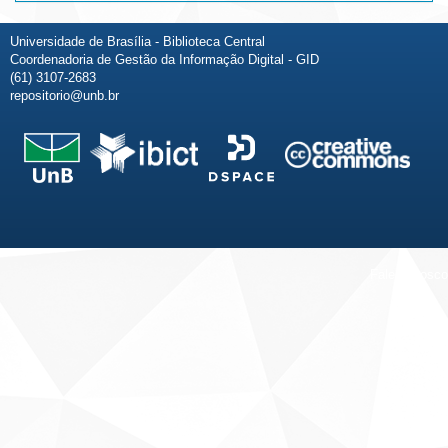
Universidade de Brasília - Biblioteca Central
Coordenadoria de Gestão da Informação Digital - GID
(61) 3107-2683
repositorio@unb.br
Fale conosco
Sobre