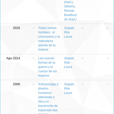
(trad.)
;
Oliveira,
Renato
Bradbury
de (trad.)
2020
-
Todos somos
Segato,
-
-
mortales : el
Rita
coronavirus y la
Laura
naturaleza
abierta de la
historia
Ago-2014
-
Las nuevas
Segato,
-
-
formas de la
Rita
guerra y el
Laura
cuerpo de las
mujeres
2006
-
Antropologia e
Segato,
-
-
direitos
Rita
humanos :
Laura
alteridade e
ética no
movimento de
expansão dos