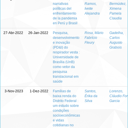
narrativas
Ramos,
Bermúdez,
políticas del
Ivette
Ximena
enfrentamiento
Alejandra
Pamela
de la pandemia
Claudia
en Perú y Brasil
27-Abr-2022
26-Jan-2022
Pesquisa,
Rosa, Mário
Gadelha,
desenvolvimento
Fabrício
Carlos
e inovação
Fleury
Augusto
(PD&I) do
Grabois
respirador vesta :
Universidade de
Brasília (UnB)
como vetor da
pesquisa
translacional em
saúde
3-Nov-2023
1-Dez-2022
Famílias de
Santos,
Lorenzo,
baixa renda do
Érika da
Cláudio For
Distrito Federal :
Silva
Garcia
um estudo sobre
condições
socioeconômicas
e vidas
cotidianas no