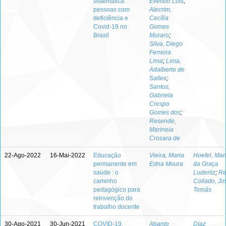
sistemática :
Éverton Luís
;
pessoas com
Alecrim,
deficiência e
Cecília
Covid-19 no
Gomes
Brasil
Muraro
;
Silva, Diego
Ferreira
Lima
;
Lima,
Adalberto de
Salles
;
Santos,
Gabriela
Crespo
Gomes dos
;
Resende,
Marineia
Crosara de
22-Ago-2022
16-Mai-2022
Educação
Vieira, Maria
Hoefel, Mar
permanente em
Edna Moura
da Graça
saúde : o
Luderitz
;
Re
caminho
Collado, Jo
pedagógico para
Tomás
reinvenção do
trabalho docente
30-Ago-2021
30-Jun-2021
COVID-19,
Abanto
Díaz