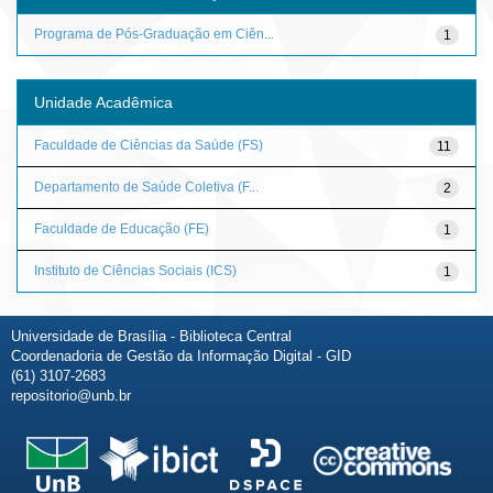
Programa de Pós-Graduação em Ciên...
1
Unidade Acadêmica
Faculdade de Ciências da Saúde (FS)
11
Departamento de Saúde Coletiva (F...
2
Faculdade de Educação (FE)
1
Instituto de Ciências Sociais (ICS)
1
Universidade de Brasília - Biblioteca Central
Coordenadoria de Gestão da Informação Digital - GID
(61) 3107-2683
repositorio@unb.br