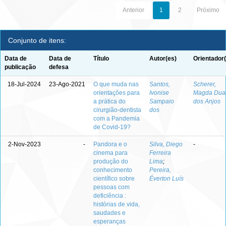
Anterior
1
2
Próximo
Conjunto de itens:
Data de
Data de
Título
Autor(es)
Orientador
publicação
defesa
18-Jul-2024
23-Ago-2021
O que muda nas
Santos,
Scherer,
orientações para
Ivonise
Magda Duar
a prática do
Sampaio
dos Anjos
cirurgião-dentista
dos
com a Pandemia
de Covid-19?
2-Nov-2023
-
Pandora e o
Silva, Diego
-
cinema para
Ferreira
produção do
Lima
;
conhecimento
Pereira,
científico sobre
Éverton Luís
pessoas com
deficiência :
histórias de vida,
saudades e
esperanças