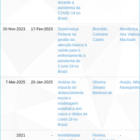
durante a
pandemia da
COVID-19 no
Brasil
20-Nov-2023
17-Fev-2023
Governança
Brandão,
Mendonça,
Federal na
Celmário
Ana Valéria
gestão da
Castro
Machado
atenção básica à
saúde para o
enfrentamento à
pandemia de
Covid-19 no
Brasil
7-Mai-2025
20-Jan-2025
Análise do
Oliveira,
Araújo, Wil
impacto do
Silvano
Navegantes
distanciamento
Barbosa de
social e
modelagem
estatística dos
casos e óbitos de
covid-19 no
Brasil
2021
-
Invisibilidade
Pereira,
-