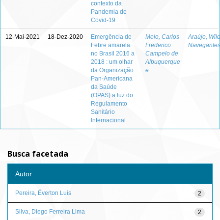
contexto da
Pandemia de
Covid-19
12-Mai-2021
18-Dez-2020
Emergência de
Melo, Carlos
Araújo, Wil
Febre amarela
Frederico
Navegantes
no Brasil 2016 a
Campelo de
2018 : um olhar
Albuquerque
da Organização
e
Pan-Americana
da Saúde
(OPAS) a luz do
Regulamento
Sanitário
Internacional
Busca facetada
Autor
Pereira, Éverton Luís
2
Silva, Diego Ferreira Lima
2