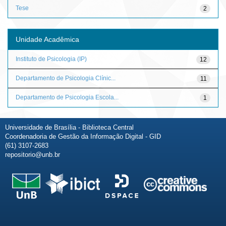
Tese
2
Unidade Acadêmica
Instituto de Psicologia (IP)
12
Departamento de Psicologia Clínic...
11
Departamento de Psicologia Escola...
1
Universidade de Brasília - Biblioteca Central
Coordenadoria de Gestão da Informação Digital - GID
(61) 3107-2683
repositorio@unb.br