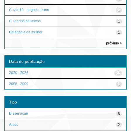
Covid-19 - negacionismo
1
Cuidados paliativos
1
Delegacia da mulher
1
próximo >
Data de publicação
2020 - 2026
11
2008 - 2009
1
Tipo
Dissertação
8
Artigo
2