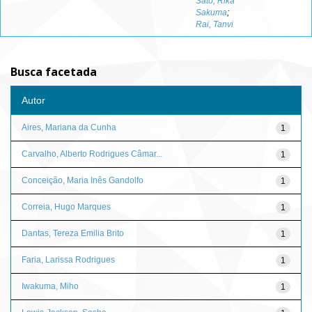
Sato, Rika
Sakuma
;
Rai, Tanvi
Busca facetada
Autor
Aires, Mariana da Cunha
1
Carvalho, Alberto Rodrigues Câmar...
1
Conceição, Maria Inês Gandolfo
1
Correia, Hugo Marques
1
Dantas, Tereza Emilia Brito
1
Faria, Larissa Rodrigues
1
Iwakuma, Miho
1