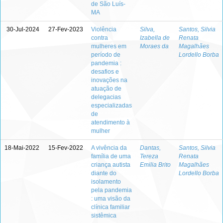
de São Luís-
MA
30-Jul-2024
27-Fev-2023
Violência
Silva,
Santos, Silvia
contra
Izabella de
Renata
mulheres em
Moraes da
Magalhães
período de
Lordello Borba
pandemia :
desafios e
inovações na
atuação de
delegacias
especializadas
de
atendimento à
mulher
18-Mai-2022
15-Fev-2022
A vivência da
Dantas,
Santos, Silvia
família de uma
Tereza
Renata
criança autista
Emilia Brito
Magalhães
diante do
Lordello Borba
isolamento
pela pandemia
: uma visão da
clínica familiar
sistêmica