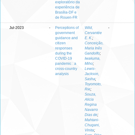
exploratório da
experiência de
Brasília-DF e
de Rouen-FR
Jul-2023
-
Perceptions of
Wild,
-
government
Cervantée
guidance and
E. K.
;
citizen
Conceição,
responses
Maria Inês
during the
Gandolfo
;
COVID-19
Iwakuma,
pandemic : a
Miho
;
cross-country
Lewis-
analysis
Jackson,
Sasha
;
Toyomoto,
Rie
;
Souza,
Alicia
Regina
Navarro
Dias de
;
Mahtani-
Chugani,
Vinita
;