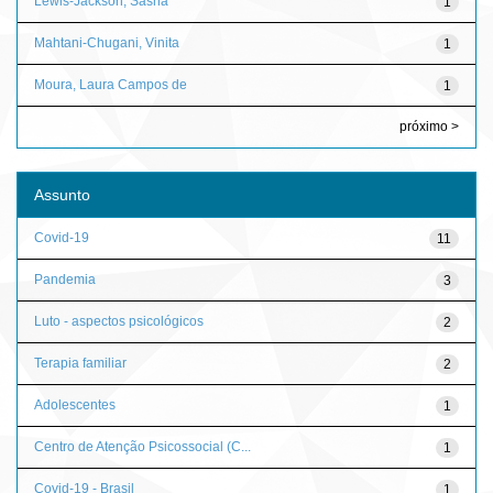
Lewis-Jackson, Sasha
1
Mahtani-Chugani, Vinita
1
Moura, Laura Campos de
1
próximo >
Assunto
Covid-19
11
Pandemia
3
Luto - aspectos psicológicos
2
Terapia familiar
2
Adolescentes
1
Centro de Atenção Psicossocial (C...
1
Covid-19 - Brasil
1