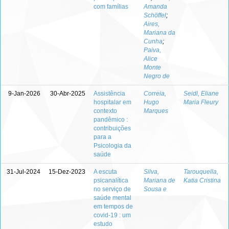
com famílias
Amanda
Schöffel
;
Aires,
Mariana da
Cunha
;
Paiva,
Alice
Monte
Negro de
9-Jan-2026
30-Abr-2025
Assistência
Correia,
Seidl, Eliane
hospitalar em
Hugo
Maria Fleury
contexto
Marques
pandêmico :
contribuições
para a
Psicologia da
saúde
31-Jul-2024
15-Dez-2023
A escuta
Silva,
Tarouquella,
psicanalítica
Mariana de
Katia Cristina
no serviço de
Sousa e
saúde mental
em tempos de
covid-19 : um
estudo