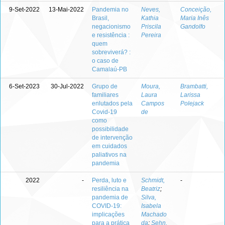
9-Set-2022
13-Mai-2022
Pandemia no
Neves,
Conceição,
Brasil,
Kathia
Maria Inês
negacionismo
Priscila
Gandolfo
e resistência :
Pereira
quem
sobreviverá? :
o caso de
Camalaú-PB
6-Set-2023
30-Jul-2022
Grupo de
Moura,
Brambatti,
familiares
Laura
Larissa
enlutados pela
Campos
Polejack
Covid-19
de
como
possibilidade
de intervenção
em cuidados
paliativos na
pandemia
2022
-
Perda, luto e
Schmidt,
-
resiliência na
Beatriz
;
pandemia de
Silva,
COVID-19:
Isabela
implicações
Machado
para a prática
da
;
Sehn,