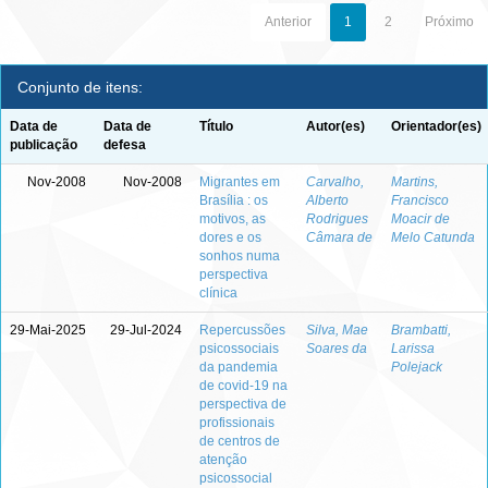
Anterior
1
2
Próximo
Conjunto de itens:
Data de
Data de
Título
Autor(es)
Orientador(es)
publicação
defesa
Nov-2008
Nov-2008
Migrantes em
Carvalho,
Martins,
Brasília : os
Alberto
Francisco
motivos, as
Rodrigues
Moacir de
dores e os
Câmara de
Melo Catunda
sonhos numa
perspectiva
clínica
29-Mai-2025
29-Jul-2024
Repercussões
Silva, Mae
Brambatti,
psicossociais
Soares da
Larissa
da pandemia
Polejack
de covid-19 na
perspectiva de
profissionais
de centros de
atenção
psicossocial