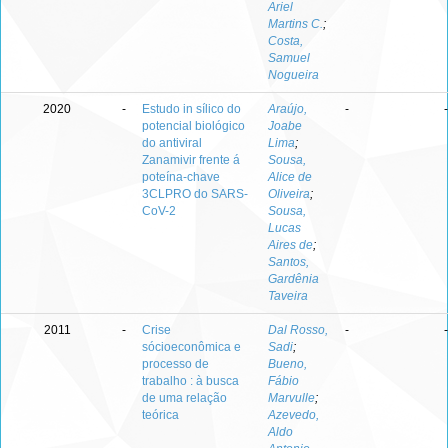
Ariel
Martins C.
;
Costa,
Samuel
Nogueira
2020
-
Estudo in sílico do
Araújo,
-
-
potencial biológico
Joabe
do antiviral
Lima
;
Zanamivir frente á
Sousa,
poteína-chave
Alice de
3CLPRO do SARS-
Oliveira
;
CoV-2
Sousa,
Lucas
Aires de
;
Santos,
Gardênia
Taveira
2011
-
Crise
Dal Rosso,
-
-
sócioeconômica e
Sadi
;
processo de
Bueno,
trabalho : à busca
Fábio
de uma relação
Marvulle
;
teórica
Azevedo,
Aldo