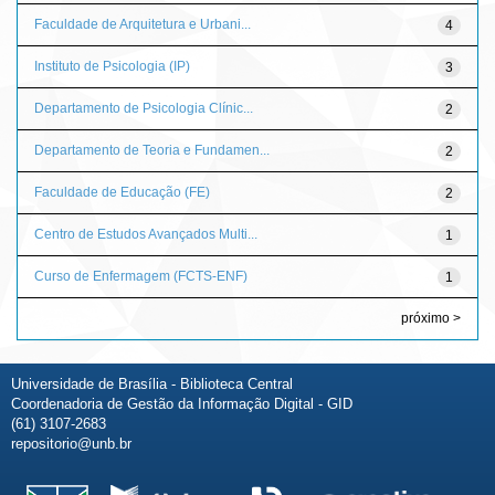
Faculdade de Arquitetura e Urbani...
4
Instituto de Psicologia (IP)
3
Departamento de Psicologia Clínic...
2
Departamento de Teoria e Fundamen...
2
Faculdade de Educação (FE)
2
Centro de Estudos Avançados Multi...
1
Curso de Enfermagem (FCTS-ENF)
1
próximo >
Universidade de Brasília - Biblioteca Central
Coordenadoria de Gestão da Informação Digital - GID
(61) 3107-2683
repositorio@unb.br