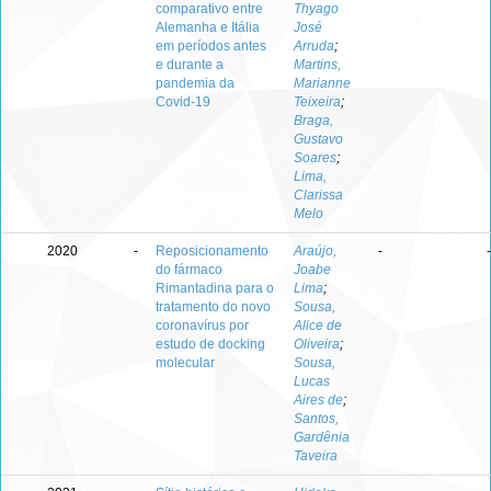
comparativo entre
Thyago
Alemanha e Itália
José
em períodos antes
Arruda
;
e durante a
Martins,
pandemia da
Marianne
Covid-19
Teixeira
;
Braga,
Gustavo
Soares
;
Lima,
Clarissa
Melo
2020
-
Reposicionamento
Araújo,
-
-
do fármaco
Joabe
Rimantadina para o
Lima
;
tratamento do novo
Sousa,
coronavírus por
Alice de
estudo de docking
Oliveira
;
molecular
Sousa,
Lucas
Aires de
;
Santos,
Gardênia
Taveira