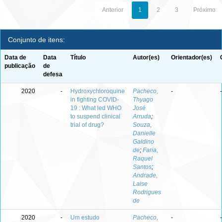
Anterior
1
2
3
Próximo
Conjunto de itens:
Data de
Data
Título
Autor(es)
Orientador(es)
publicação
de
defesa
2020
-
Hydroxychloroquine
Pacheco,
-
-
in fighting COVID-
Thyago
19 : What led WHO
José
to suspend clinical
Arruda
;
trial of drug?
Souza,
Danielle
Galdino
de
;
Faria,
Raquel
Santos
;
Andrade,
Laise
Rodrigues
de
2020
-
Um estudo
Pacheco,
-
-