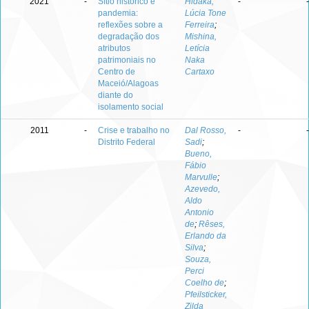
2021
-
Sítio histórico e
Hidaka,
-
-
pandemia:
Lúcia Tone
reflexões sobre a
Ferreira
;
degradação dos
Mishina,
atributos
Letícia
patrimoniais no
Naka
Centro de
Cartaxo
Maceió/Alagoas
diante do
isolamento social
2011
-
Crise e trabalho no
Dal Rosso,
-
-
Distrito Federal
Sadi
;
Bueno,
Fábio
Marvulle
;
Azevedo,
Aldo
Antonio
de
;
Rêses,
Erlando da
Silva
;
Souza,
Perci
Coelho de
;
Pfeilsticker,
Zilda