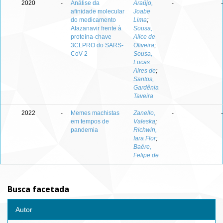
2020
-
Análise da
Araújo,
-
-
afinidade molecular
Joabe
do medicamento
Lima
;
Atazanavir frente à
Sousa,
proteína-chave
Alice de
3CLPRO do SARS-
Oliveira
;
CoV-2
Sousa,
Lucas
Aires de
;
Santos,
Gardênia
Taveira
2022
-
Memes machistas
Zanello,
-
-
em tempos de
Valeska
;
pandemia
Richwin,
Iara Flor
;
Baére,
Felipe de
Busca facetada
Autor