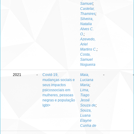
Samuel
;
Castelar,
Thamires
;
Silveira,
Natalia
Alves C.
O.
;
Azevedo,
Ariel
Martins C.
;
Costa,
Samuel
Nogueira
2021
-
Covid-19,
Maia,
-
-
mudanças sociais e
Luciana
seus impactos
Maria
;
psicossociais em
Lima,
mulheres, pessoas
Tiago
negras e população
Jessé
lgbt+
Souza de
;
Souza,
Luana
Elayne
Cunha de