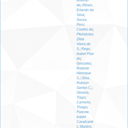
Antonio
de
;
Rêses,
Erlando da
Silva
;
Souza,
Perci
Coelho de
;
Pfeilsticker,
Zilda
Vieira de
S.
;
Rego,
Isabel Pojo
do
;
Gonzalez,
Roberto
Henrique
S.
;
Silva,
Robson
Santos C.
;
Oliveira,
Tiago
;
Carneiro,
Thiago
;
Parente,
Izabel
Cavalcanti
I.
;
Martins,