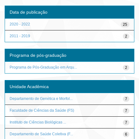
Data de publicação
2020 - 2022
25
2011 - 2019
2
Programa de pós-graduação
Programa de Pós-Graduação em Arqu...
2
Unidade Acadêmica
Departamento de Genética e Morfol...
7
Faculdade de Ciências da Saúde (FS)
7
Instituto de Ciências Biológicas ...
7
Departamento de Saúde Coletiva (F...
6