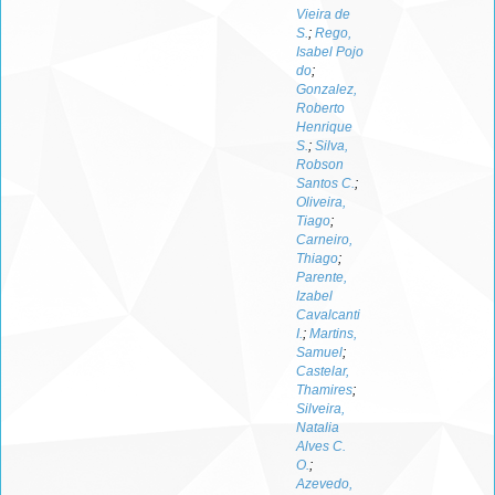
Vieira de
S.
;
Rego,
Isabel Pojo
do
;
Gonzalez,
Roberto
Henrique
S.
;
Silva,
Robson
Santos C.
;
Oliveira,
Tiago
;
Carneiro,
Thiago
;
Parente,
Izabel
Cavalcanti
I.
;
Martins,
Samuel
;
Castelar,
Thamires
;
Silveira,
Natalia
Alves C.
O.
;
Azevedo,