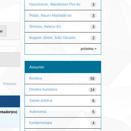
Nascimento, Wanderson Flor do
3
Prado, Mauro Machado do
3
Shimizu, Helena Eri
3
Bugarin Júnior, João Geraldo
2
próximo >
Assunto
Bioética
56
Próximo
Direitos humanos
14
Saúde pública
6
Autonomia
5
ntador(es)
Epistemologia
4