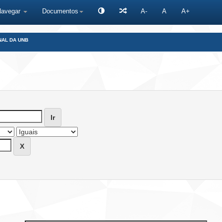
Navegar
Documentos
A-
A
A+
NAL DA UNB