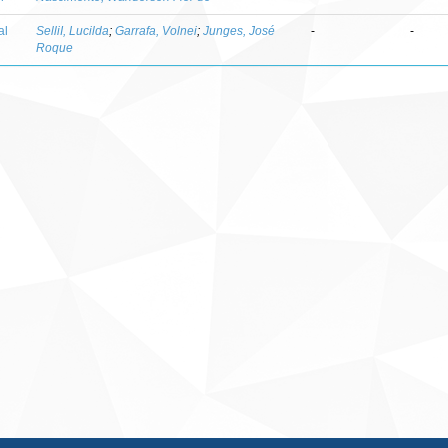
al
SelliI, Lucilda
;
Garrafa, Volnei
;
Junges, José
-
-
Roque