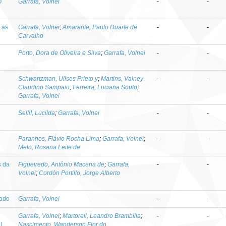
O
Garrafa, Volnei
-
-
e as
Garrafa, Volnei
;
Amarante, Paulo Duarte de
-
-
Carvalho
Porto, Dora de Oliveira e Silva
;
Garrafa, Volnei
-
-
Schwartzman, Ulises Prieto y
;
Martins, Valney
-
-
Claudino Sampaio
;
Ferreira, Luciana Souto
;
Garrafa, Volnei
SelliI, Lucilda
;
Garrafa, Volnei
-
-
e
Paranhos, Flávio Rocha Lima
;
Garrafa, Volnei
;
-
-
Melo, Rosana Leite de
s da
Figueiredo, Antônio Macena de
;
Garrafa,
-
-
Volnei
;
Cordón Portillo, Jorge Alberto
iado
Garrafa, Volnei
-
-
Garrafa, Volnei
;
Martorell, Leandro Brambilla
;
-
-
l
Nascimento, Wanderson Flor do