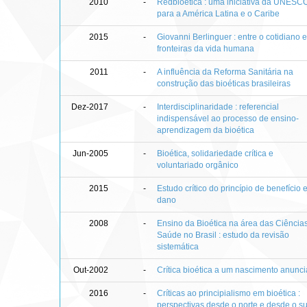
2010
-
Redbioética : uma iniciativa da UNESC
para a América Latina e o Caribe
2015
-
Giovanni Berlinguer : entre o cotidiano 
fronteiras da vida humana
2011
-
A influência da Reforma Sanitária na
construção das bioéticas brasileiras
Dez-2017
-
Interdisciplinaridade : referencial
indispensável ao processo de ensino-
aprendizagem da bioética
Jun-2005
-
Bioética, solidariedade crítica e
voluntariado orgânico
2015
-
Estudo crítico do princípio de benefício 
dano
2008
-
Ensino da Bioética na área das Ciência
Saúde no Brasil : estudo da revisão
sistemática
Out-2002
-
Crítica bioética a um nascimento anunc
2016
-
Críticas ao principialismo em bioética :
perspectivas desde o norte e desde o su