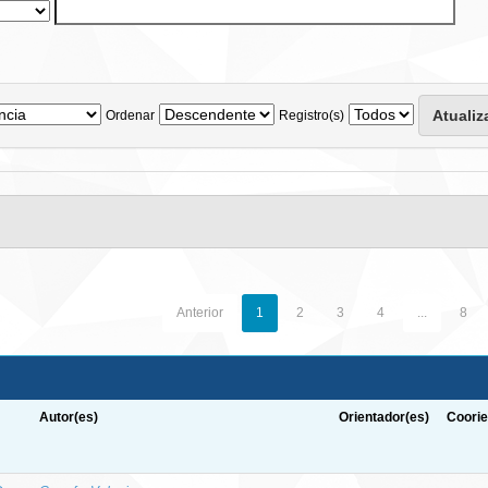
Ordenar
Registro(s)
Anterior
1
2
3
4
...
8
Autor(es)
Orientador(es)
Coorie