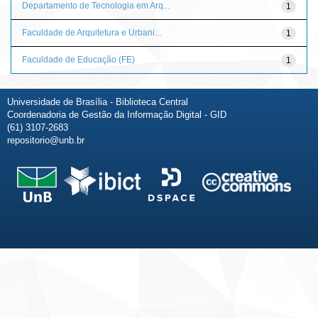
Departamento de Tecnologia em Arq...
1
Faculdade de Arquitetura e Urbani...
1
Faculdade de Educação (FE)
1
Universidade de Brasília - Biblioteca Central
Coordenadoria de Gestão da Informação Digital - GID
(61) 3107-2683
repositorio@unb.br
Fale conosco
Sobre