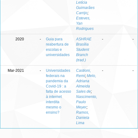
Letícia
Guimarães
Carrijo
;
Esteves,
Yan
Rodrigues
2020
-
Guia para
ASHRAE
-
-
reabertura de
Brasília
escolas e
Student
universidades
Branch
(trad.)
Mar-2021
-
Universidades
Castioni,
-
-
federais na
Remi
;
Melo,
pandemia da
Adriana
Covid-19 : a
Almeida
falta de acesso
Sales de
;
à internet
Nascimento,
interdita
Paulo
mesmo o
Meyer
;
ensino?
Ramos,
Daniela
Lima