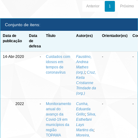
Anterior
1
Próximo
Conjunto de itens:
Data de
Data
Título
Autor(es)
Orientador(es)
Co
publicação
de
defesa
14-Abr-2020
-
Cuidados com
Faustino,
-
-
idosos em
Andrea
tempos de
Mathes
coronavírus
(org.)
;
Cruz,
Keila
Cristianne
Trindade da
(org.)
2022
-
Monitoramento
Cunha,
-
-
anual do
Eduarda
avanço da
Grillo
;
Silva,
Covid-19 em
Esthefani
municípios da
Lays
região
Martins da
;
TOPAMA
Moreira,