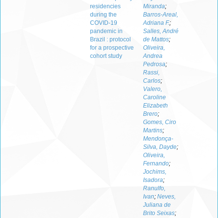
residencies
Miranda
;
during the
Barros-Areal,
COVID-19
Adriana F.
;
pandemic in
Salles, André
Brazil : protocol
de Mattos
;
for a prospective
Oliveira,
cohort study
Andrea
Pedrosa
;
Rassi,
Carlos
;
Valero,
Caroline
Elizabeth
Brero
;
Gomes, Ciro
Martins
;
Mendonça-
Silva, Dayde
;
Oliveira,
Fernando
;
Jochims,
Isadora
;
Ranulfo,
Ivan
;
Neves,
Juliana de
Brito Seixas
;