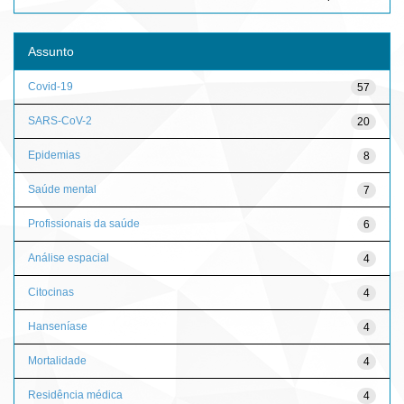
Assunto
Covid-19
57
SARS-CoV-2
20
Epidemias
8
Saúde mental
7
Profissionais da saúde
6
Análise espacial
4
Citocinas
4
Hanseníase
4
Mortalidade
4
Residência médica
4