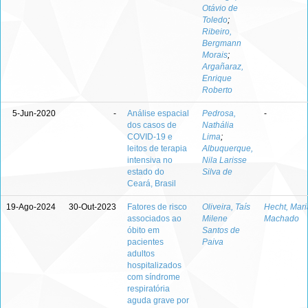
Otávio de
Toledo
;
Ribeiro,
Bergmann
Morais
;
Argañaraz,
Enrique
Roberto
5-Jun-2020
-
Análise espacial
Pedrosa,
-
dos casos de
Nathália
COVID-19 e
Lima
;
leitos de terapia
Albuquerque,
intensiva no
Nila Larisse
estado do
Silva de
Ceará, Brasil
19-Ago-2024
30-Out-2023
Fatores de risco
Oliveira, Taís
Hecht, Mar
associados ao
Milene
Machado
óbito em
Santos de
pacientes
Paiva
adultos
hospitalizados
com síndrome
respiratória
aguda grave por