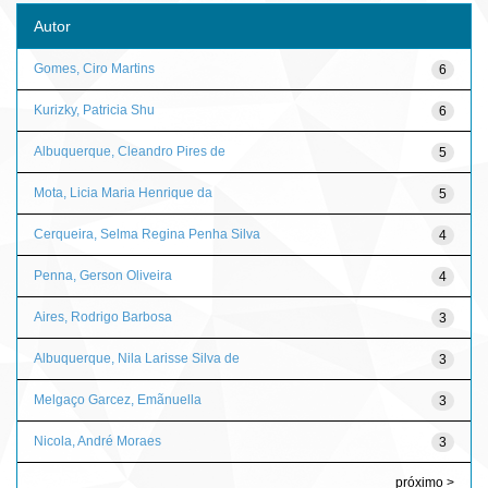
Autor
Gomes, Ciro Martins
6
Kurizky, Patricia Shu
6
Albuquerque, Cleandro Pires de
5
Mota, Licia Maria Henrique da
5
Cerqueira, Selma Regina Penha Silva
4
Penna, Gerson Oliveira
4
Aires, Rodrigo Barbosa
3
Albuquerque, Nila Larisse Silva de
3
Melgaço Garcez, Emãnuella
3
Nicola, André Moraes
3
próximo >