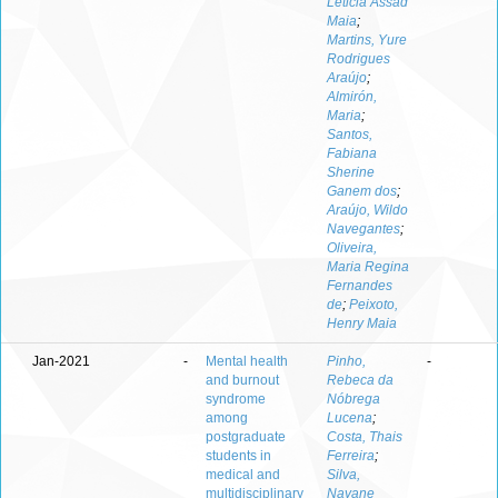
Leticia Assad
Maia
;
Martins, Yure
Rodrigues
Araújo
;
Almirón,
Maria
;
Santos,
Fabiana
Sherine
Ganem dos
;
Araújo, Wildo
Navegantes
;
Oliveira,
Maria Regina
Fernandes
de
;
Peixoto,
Henry Maia
Jan-2021
-
Mental health
Pinho,
-
and burnout
Rebeca da
syndrome
Nóbrega
among
Lucena
;
postgraduate
Costa, Thais
students in
Ferreira
;
medical and
Silva,
multidisciplinary
Nayane