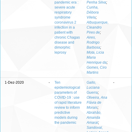
pandemic era :
Penha Silva
;
severe acute
Cunha,
respiratory
Débora
syndrome
Vilela
;
coronavirus 2
Albuquerque,
infection in a
Cleandro
patient with
Pires de
;
chronic Chagas
Aires,
disease and
Rodrigo
dimorphic
Barbosa
;
leprosy
Mota, Licia
Maria
Henrique da
;
Gomes, Ciro
Martins
1-Dez-2020
-
Ten
Gallo,
-
epidemiological
Luciana
parameters of
Guerra
;
COVID-19 : use
Oliveira, Ana
of rapid literature
Flávia de
review to inform
Morais
;
predictive
Abrahão,
models during
Amanda
the pandemic
Amaral
;
Sandoval,