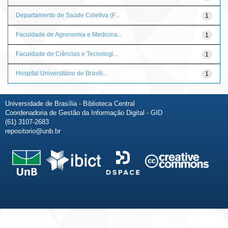
Departamento de Saúde Coletiva (F...
1
Faculdade de Agronomia e Medicina...
1
Faculdade de Ciências e Tecnologi...
1
Hospital Universitário de Brasíli...
1
Universidade de Brasília - Biblioteca Central
Coordenadoria de Gestão da Informação Digital - GID
(61) 3107-2683
repositorio@unb.br
Fale conosco