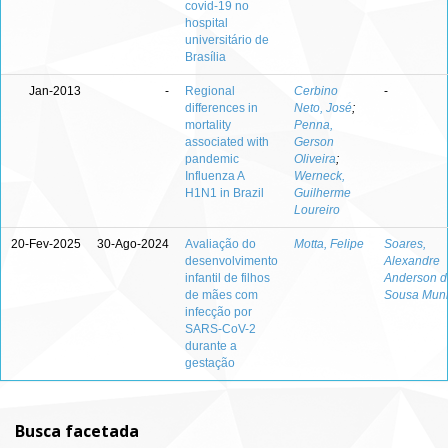
covid-19 no
hospital
universitário de
Brasília
Jan-2013
-
Regional
Cerbino
-
differences in
Neto, José
;
mortality
Penna,
associated with
Gerson
pandemic
Oliveira
;
Influenza A
Werneck,
H1N1 in Brazil
Guilherme
Loureiro
20-Fev-2025
30-Ago-2024
Avaliação do
Motta, Felipe
Soares,
desenvolvimento
Alexandre
infantil de filhos
Anderson d
de mães com
Sousa Mun
infecção por
SARS-CoV-2
durante a
gestação
Busca facetada