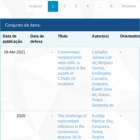
Anterior
1
2
3
4
...
8
Próximo
Conjunto de itens:
Data de
Data de
Título
Autor(es)
Orientador
publicação
defesa
29-Abr-2021
-
Commentary :
Carvalho,
-
mesenchymal
Juliana Lott
stem cells : a
de
;
Melgaço
new piece in the
Garcez,
puzzle of
Emãnuella
;
COVID-19
Carvalho,
treatment
Amandda
Évelin Silva
de
;
Araujo,
Felipe
Saldanha de
2020
-
The challenge of
Kurizky,
-
concomitant
Patricia Shu
;
infections in the
Cerqueira,
coronavirus
Selma
disease 2019
Regina