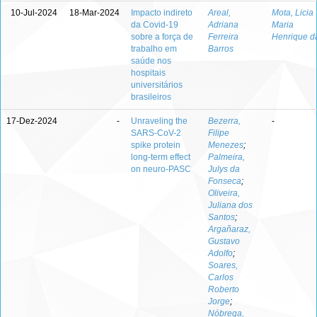
10-Jul-2024
18-Mar-2024
Impacto indireto
Areal,
Mota, Licia
da Covid-19
Adriana
Maria
sobre a força de
Ferreira
Henrique d
trabalho em
Barros
saúde nos
hospitais
universitários
brasileiros
17-Dez-2024
-
Unraveling the
Bezerra,
-
SARS-CoV-2
Filipe
spike protein
Menezes
;
long-term effect
Palmeira,
on neuro-PASC
Julys da
Fonseca
;
Oliveira,
Juliana dos
Santos
;
Argañaraz,
Gustavo
Adolfo
;
Soares,
Carlos
Roberto
Jorge
;
Nóbrega,