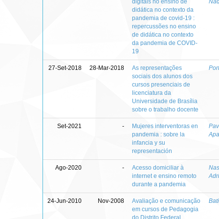
digitais no ensino de
Nad
didática no contexto da
pandemia de covid-19 :
repercussões no ensino
de didática no contexto
da pandemia de COVID-
19
27-Set-2018
28-Mar-2018
As representações
Por
sociais dos alunos dos
cursos presenciais de
licenciatura da
Universidade de Brasília
sobre o trabalho docente
Set-2021
-
Mujeres interventoras en
Pav
pandemia : sobre la
Apa
infancia y su
representación
Ago-2020
-
Acesso domiciliar à
Nas
internet e ensino remoto
Adr
durante a pandemia
24-Jun-2010
Nov-2008
Avaliação e comunicação
Bat
em cursos de Pedagogia
do Distrito Federal