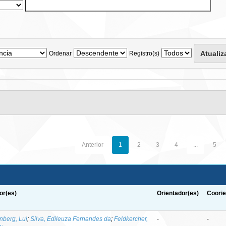
Ordenar
Registro(s)
Anterior
1
2
3
4
...
5
or(es)
Orientador(es)
Coorie
nberg, Lui
;
Silva, Edileuza Fernandes da
;
Feldkercher,
-
-