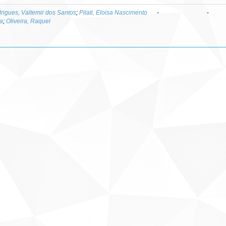
rigues, Valtemir dos Santos
;
Pilati, Eloisa Nascimento
-
-
va
;
Oliveira, Raquel