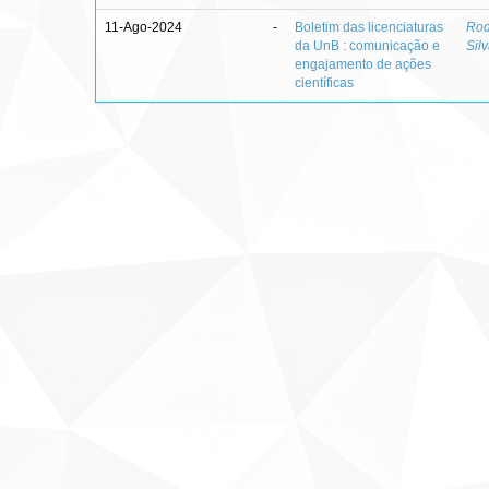
11-Ago-2024
-
Boletim das licenciaturas
Rod
da UnB : comunicação e
Sil
engajamento de ações
científicas