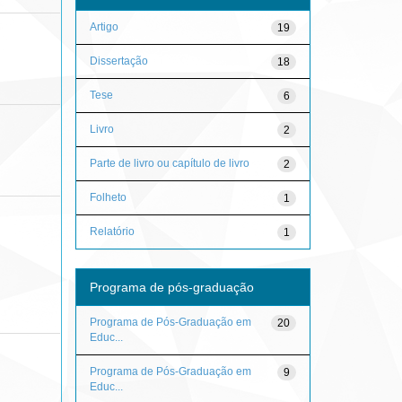
Artigo
19
Dissertação
18
Tese
6
Livro
2
Parte de livro ou capítulo de livro
2
Folheto
1
Relatório
1
Programa de pós-graduação
Programa de Pós-Graduação em
20
Educ...
Programa de Pós-Graduação em
9
Educ...