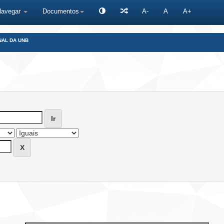
Navegar
Documentos
A-
A
A+
NAL DA UNB