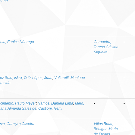
iane
tela, Eunice Nóbrega
Cerqueira,
-
Teresa Cristina
Siqueira
ez Soto, Iskra
;
Ortiz López, Juan
;
Voltarelli, Monique
-
-
recida
cimento, Paulo Meyer
;
Ramos, Daniela Lima
;
Melo,
-
-
iana Almeida Sales de
;
Castioni, Remi
ista, Carmyra Oliveira
Villas Boas,
-
Benigna Maria
de Freitas