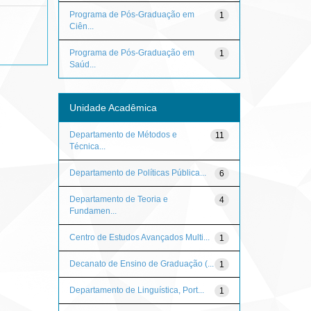
Programa de Pós-Graduação em
1
Ciên...
Programa de Pós-Graduação em
1
Saúd...
Unidade Acadêmica
Departamento de Métodos e
11
Técnica...
Departamento de Políticas Pública...
6
Departamento de Teoria e
4
Fundamen...
Centro de Estudos Avançados Multi...
1
Decanato de Ensino de Graduação (...
1
Departamento de Linguística, Port...
1