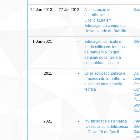
22-Jan-2013
27-Jul-2012
A concepção de
San
alternância na
Licenciatura em
Educação do campo na
Universidade de Brasília
1-Jun-2021
-
Educação, currículo e
Sil
teoria crítica em tempos
de pandemia : o que
pensam docentes e a
comunidade escolar
2011
-
Crise sócioeconômica e
Dal
processo de trabalho : à
Ant
busca de uma relação
de
;
teórica
Gon
Oli
Cava
Silv
Cos
2021
-
Invisibilidade sistemática
Per
: pessoas com deficiência
Sil
e Covid-19 no Brasil
San
Cro