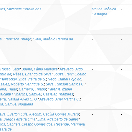
tos, Silvanete Pereira dos
Molina, Mônica
-
Castagna
va, Francisco Thiago
;
Silva, Aurênio Pereira da
-
-
 Rosso, Sadi
;
Bueno, Fábio Marvulle
;
Azevedo, Aldo
-
-
onio de
;
Rêses, Erlando da Silva
;
Souza, Perci Coelho
Pfeilsticker, Zilda Vieira de S.
;
Rego, Isabel Pojo do
;
zalez, Roberto Henrique S.
;
Silva, Robson Santos C.
;
veira, Tiago
;
Carneiro, Thiago
;
Parente, Izabel
lcanti I.
;
Martins, Samuel
;
Castelar, Thamires
;
eira, Natalia Alves C. O.
;
Azevedo, Ariel Martins C.
;
ta, Samuel Nogueira
eira, Éverton Luís
;
Alecrim, Cecília Gomes Muraro
;
-
-
va, Diego Ferreira Lima
;
Lima, Adalberto de Salles
;
tos, Gabriela Crespo Gomes dos
;
Resende, Marineia
sara de