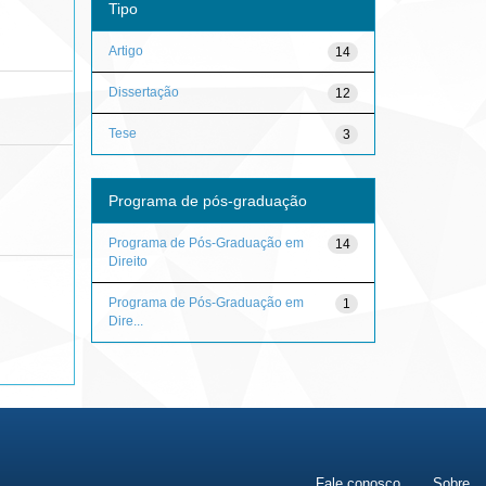
Tipo
Artigo
14
Dissertação
12
Tese
3
Programa de pós-graduação
Programa de Pós-Graduação em
14
Direito
Programa de Pós-Graduação em
1
Dire...
Fale conosco
Sobre