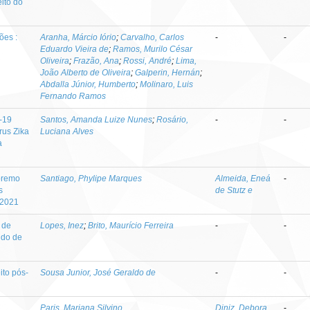
ito do
ões :
Aranha, Márcio Iório
;
Carvalho, Carlos
-
-
Eduardo Vieira de
;
Ramos, Murilo César
Oliveira
;
Frazão, Ana
;
Rossi, André
;
Lima,
João Alberto de Oliveira
;
Galperin, Hernán
;
Abdalla Júnior, Humberto
;
Molinaro, Luis
Fernando Ramos
-19
Santos, Amanda Luize Nunes
;
Rosário,
-
-
rus Zika
Luciana Alves
à
premo
Santiago, Phylipe Marques
Almeida, Eneá
-
s
de Stutz e
 2021
 de
Lopes, Inez
;
Brito, Maurício Ferreira
-
-
udo de
ito pós-
Sousa Junior, José Geraldo de
-
-
Paris, Mariana Silvino
Diniz, Debora
-