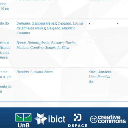
orte
-19 no
ndo do
Delgado, Gabriela Neves
;
Delgado, Lucilia
-
-
de Almeida Neves
;
Delgado, Mauricio
Godinho
veis e
Bonat, Debora
;
Assis, Gustavo
;
Rocha,
-
-
ítica do
Mariane Carolina Gomes da Silva
ica do
demia
premo
Rosário, Luciana Alves
Silva, Janaína
-
 e o uso
Lima Penalva
da
mento de
 a