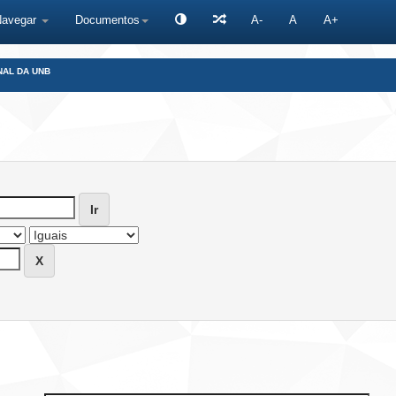
Navegar
Documentos
A-
A
A+
NAL DA UNB