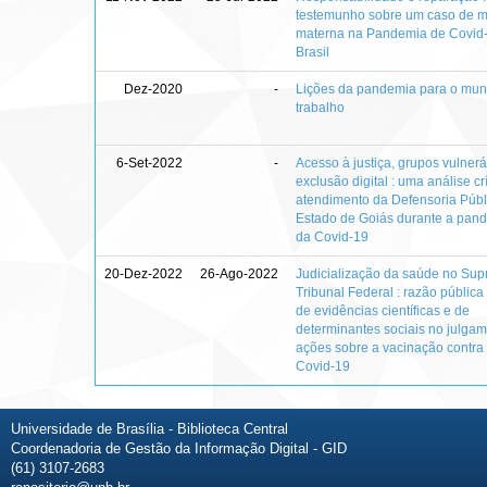
testemunho sobre um caso de m
materna na Pandemia de Covid
Brasil
Dez-2020
-
Lições da pandemia para o mu
trabalho
6-Set-2022
-
Acesso à justiça, grupos vulnerá
exclusão digital : uma análise cr
atendimento da Defensoria Públ
Estado de Goiás durante a pan
da Covid-19
20-Dez-2022
26-Ago-2022
Judicialização da saúde no Su
Tribunal Federal : razão pública
de evidências científicas e de
determinantes sociais no julga
ações sobre a vacinação contra
Covid-19
Universidade de Brasília - Biblioteca Central
Coordenadoria de Gestão da Informação Digital - GID
(61) 3107-2683