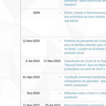
pandemia : quem precisa do dire
trabalho?
2009
-
Direito, Estado e Telecomunicaç
dos primórdios ao novo modelo
regulatório
11-Nov-2020
-
Reflexos da pandemia da Covid
para as famílias afetadas pelo ví
no Brasil : a urgência do direito 
proteção social
5-Jul-2024
17-Nov-2023
A pandemia de Covid-19 no Su
Tribunal Federal : tipos de litígio
produzidos nos anos de 2020 e
31-Ago-2020
-
A proteção ambiental trabalhista
entregadores de aplicativo : est
direito comparado
Dez-2020
-
Reflexões sobre o futuro e o dire
pandemia
11-Nov-2022
25-Jul-2022
Responsabilidade e reparação :