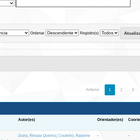
Ordenar
Registro(s)
Anterior
1
2
3
Autor(es)
Orientador(es)
Coorie
Dutra, Renata Queiroz
;
Coutinho, Raianne
-
-