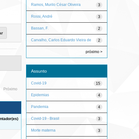
Ramos, Murilo César Oliveira
3
Rossi, André
3
Bassan, F.
2
Carvalho, Carlos Eduardo Vieira de
2
próximo >
Assunto
Covid-19
15
Próximo
Epidemias
4
Pandemia
4
Covid-19 - Brasil
3
ntador(es)
Morte materna
3