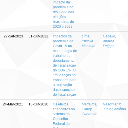
impacto da
pandemia no
resultado das
eleições
brasileiras de
2020 e 2022
27-Set-2023
31-Out-2022
Impactos da
Lima,
Cabello,
pandemia de
Priscila
Andrea
Covid-19 na
Monteiro
Felippe
metodologia de
trabalho do
departamento
de fiscalização
do COREN-RJ
: mudanças no
transporte para
a realização
das inspeções
de fiscalização
24-Mar-2021
16-Out-2020
Os efeitos
Medeiros,
Nascimento
financeiros no
Gilney
Júnior, Antônio
sistema do
Guerra de
Conselho
Federal de