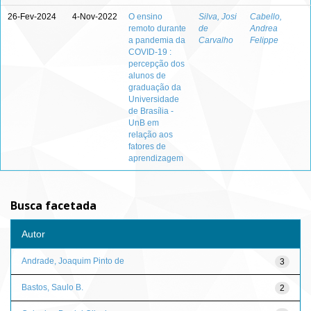
26-Fev-2024
4-Nov-2022
O ensino
Silva, Josi
Cabello,
remoto durante
de
Andrea
a pandemia da
Carvalho
Felippe
COVID-19 :
percepção dos
alunos de
graduação da
Universidade
de Brasília -
UnB em
relação aos
fatores de
aprendizagem
Busca facetada
Autor
Andrade, Joaquim Pinto de
3
Bastos, Saulo B.
2