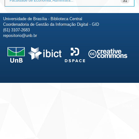
Faculdade de Economia, Administra...
31
Universidade de Brasília - Biblioteca Central
Coordenadoria de Gestão da Informação Digital - GID
(61) 3107-2683
repositorio@unb.br
Fale conosco
Sobre