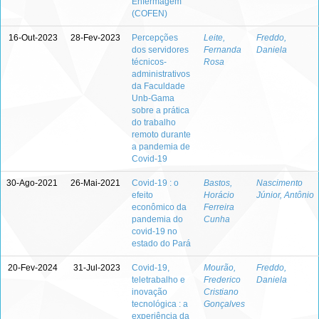
Enfermagem
(COFEN)
16-Out-2023
28-Fev-2023
Percepções
Leite,
Freddo,
dos servidores
Fernanda
Daniela
técnicos-
Rosa
administrativos
da Faculdade
Unb-Gama
sobre a prática
do trabalho
remoto durante
a pandemia de
Covid-19
30-Ago-2021
26-Mai-2021
Covid-19 : o
Bastos,
Nascimento
efeito
Horácio
Júnior, Antônio
econômico da
Ferreira
pandemia do
Cunha
covid-19 no
estado do Pará
20-Fev-2024
31-Jul-2023
Covid-19,
Mourão,
Freddo,
teletrabalho e
Frederico
Daniela
inovação
Cristiano
tecnológica : a
Gonçalves
experiência da