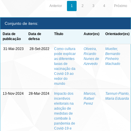
Anterior
1
2
3
4
Próximo
Conjunto de itens:
Data de
Data de
Título
Autor(es)
Orientador(es)
publicação
defesa
31-Mai-2023
28-Set-2022
Como cultura
Oliveira,
Mueller,
pode explicar
Ricardo
Bernardo
as diferentes
Nunes de
Pinheiro
taxas de
Azevedo
Machado
vacinação da
Covid-19 ao
redor do
mundo
13-Nov-2024
28-Mar-2024
Impacto dos
Marcos,
Tannuri-Pianto,
incentivos
Rafael
Maria Eduarda
eleitorais na
Perez
adoção de
medidas de
combate à
pandemia de
Covid-19 e