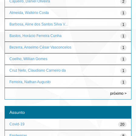
Cajueiro, Daniel Oliveira
2
Almeida, Walkirio Costa
1
Barbosa, Aline dos Santos Silva V...
1
Bastos, Horácio Ferreira Cunha
1
Bezerra, Anselmo César Vasconcelos
1
Coelho, Willian Gomes
1
Cruz Neto, Claudiano Carneiro da
1
Ferreira, Nathan Augusto
1
próximo >
Assunto
Covid-19
20
Epidemias
8