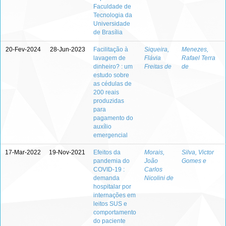
Faculdade de
Tecnologia da
Universidade
de Brasília
20-Fev-2024
28-Jun-2023
Facilitação à
Siqueira,
Menezes,
lavagem de
Flávia
Rafael Terra
dinheiro? : um
Freitas de
de
estudo sobre
as cédulas de
200 reais
produzidas
para
pagamento do
auxílio
emergencial
17-Mar-2022
19-Nov-2021
Efeitos da
Morais,
Silva, Victor
pandemia do
João
Gomes e
COVID-19 :
Carlos
demanda
Nicolini de
hospitalar por
internações em
leitos SUS e
comportamento
do paciente