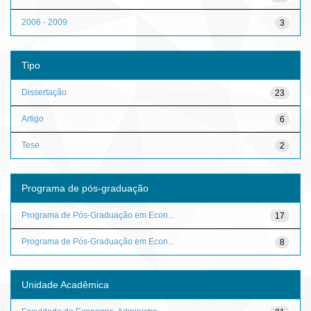
2006 - 2009
3
Tipo
Dissertação
23
Artigo
6
Tese
2
Programa de pós-graduação
Programa de Pós-Graduação em Econ...
17
Programa de Pós-Graduação em Econ...
8
Unidade Acadêmica