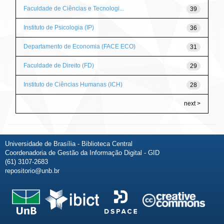
Faculdade de Ciências e Tecnologi...
39
Instituto de Psicologia (IP)
36
Departamento de Economia (FACE ECO)
31
Faculdade de Direito (FD)
29
Instituto de Ciências Humanas (ICH)
28
next >
Universidade de Brasília - Biblioteca Central
Coordenadoria de Gestão da Informação Digital - GID
(61) 3107-2683
repositorio@unb.br