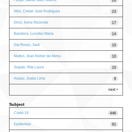
Felipe, Maria Sueli Soares
26
Alho, Cleber José Rodrigues
23
Diniz, Ivone Rezende
17
Bandeira, Lourdes Maria
14
Dal Rosso, Sadi
10
Mattos, Jean Kleber de Abreu
10
Segato, Rita Laura
10
Araújo, Joabe Lima
9
next >
Subject
Covid-19
446
Epidemias
91