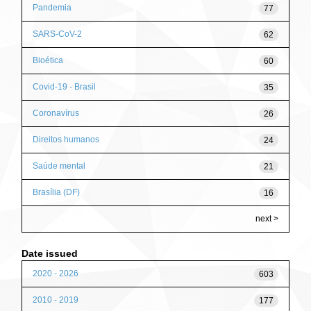
Pandemia
77
SARS-CoV-2
62
Bioética
60
Covid-19 - Brasil
35
Coronavírus
26
Direitos humanos
24
Saúde mental
21
Brasília (DF)
16
next >
Date issued
2020 - 2026
603
2010 - 2019
177