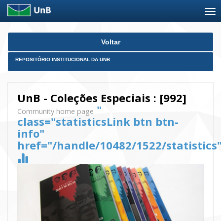
Skip
Voltar
navigation
REPOSITÓRIO INSTITUCIONAL DA UNB
UnB - Coleções Especiais : [992]
"
Community home page
class="statisticsLink btn btn-
info"
href="/handle/10482/1522/statistics