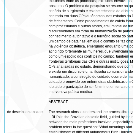
existentes entre as principais profissões envolvida
obstetras. O problema da pesquisa se resume na qu
cenário de surgimento e estabelecimento de diferent
centrado em duas CPs autônomas, nos estados do Dis
de fechamento. Como procedimentos de coleta foram 
com profissionais e outros atores, em um total de tr
discursividades em torno da humanização de partos e
conhecimento autoritativo e o território social do p
um campo de batalhas, em que o conflito se faz oni
na violência obstétrica, emergindo enquanto uma po
atingindo fortemente as mulheres, que vivenciam na
como um espólio dos conflitos no campo, também e
fronteiras territoriais das CPs e outras instituições
CPs analisadas no estudo, demonstrando que por m
e exista um discurso e uma filosofia comuns girando
humanizado, a construção do cuidado ocorre de man
cuidado promovido por enfermeiras obstétricas em C
ideia de organização do ser feminino, em uma releit
interventiva prática médica.
________________________________________
ABSTRACT
dc.description.abstract
The research aims to understand the process throug
– BH´s in the Brazilian obstetric field, guided by th
between the main professions involved, especially 
problem refers to the question: "What meanings and
establishment of different autonomous Birth Houses in