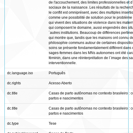
de l'accouchement, des limites professionnelles et d´i
sociaux de la naissance. Les résultats de la recher
le conflit est omniprésent, avec des multiples insert
comme une possibilité de solution pour le problème 
qui vivent des situations de violence dans les mater
qui composent le domaine, aussi engendrés des situati
´autres institutions. Beaucoup de différences pertine
qui montre que, tandis que les maisons ont connu des
philosophie communs autour de certaines disposition
soins se présente fondamentalement différent dans c
sages-femmes dans les MNs autonomes ont été caractér
féminin, dans une réinterprétation de l´image des s
interventionnelle.
dc.language.iso
Português
dc.rights
Acesso Aberto
dc.title
Casas de parto autônomas no contexto brasileiro : 
partos e nascimentos
dc.title
Casas de parto autônomas no contexto brasileiro : 
partos e nascimentos
dc.type
Tese