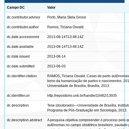
Campo DC
Valor
dc.contributor.advisor
Porto, Maria Stela Grossi
dc.contributor.author
Ramos, Ticiana Osvald
dc.date.accessioned
2013-08-14T13:48:14Z
dc.date.available
2013-08-14T13:48:14Z
dc.date.issued
2013-08-14
dc.date.submitted
2013-06-03
dc.identifier.citation
RAMOS, Ticiana Osvald. Casas de parto autônomas no
torno da humanização de partos e nascimentos. 2013
Universidade de Brasília, Brasília, 2013.
dc.identifier.uri
http://repositorio.unb.br/handle/10482/13935
dc.description
Tese (doutorado)—Universidade de Brasília, Institu
Programa de Pós-Graduação em Sociologia, 2013.
dc.description.abstract
A pesquisa objetiva compreender o processo pelo q
autônomas no campo obstétrico brasileiro, pautad