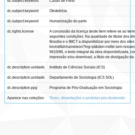
dc.subject.keyword
Casas de Parto
dc.subject.keyword
Obstetrícia
dc.subject.keyword
Humanização do parto
dc.rights.license
A concessão da licença deste item refere-se ao ter
seguintes condições: Na qualidade de titular dos dir
Brasília e o IBICT a disponibilizar por meio dos sites
bin/ndltd/chameleon?lng=pt&skin=ndltd sem ressarci
9610/98, o texto integral da obra disponibilizada, c
impressão e/ou download, a título de divulgação da pr
dc.description.unidade
Instituto de Ciências Sociais (ICS)
dc.description.unidade
Departamento de Sociologia (ICS SOL)
dc.description.ppg
Programa de Pós-Graduação em Sociologia
Aparece nas coleções:
Teses, dissertações e produtos pós-doutorado