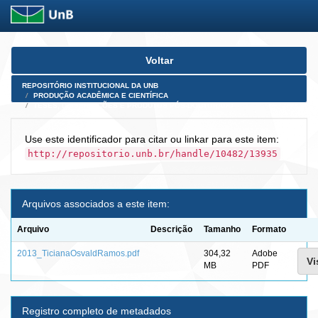
Skip
Voltar
navigation
REPOSITÓRIO INSTITUCIONAL DA UNB
PRODUÇÃO ACADÊMICA E CIENTÍFICA
TESES, DISSERTAÇÕES E PRODUTOS PÓS-DOUTORADO
Use este identificador para citar ou linkar para este item:
http://repositorio.unb.br/handle/10482/13935
Arquivos associados a este item:
Arquivo
Descrição
Tamanho
Formato
2013_TicianaOsvaldRamos.pdf
304,32
Adobe
Vi
MB
PDF
Registro completo de metadados