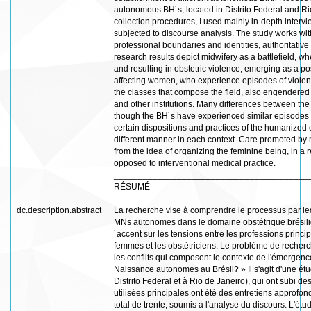
autonomous BH´s, located in Distrito Federal and Rio
collection procedures, I used mainly in-depth interview
subjected to discourse analysis. The study works wit
professional boundaries and identities, authoritative 
research results depict midwifery as a battlefield, wh
and resulting in obstetric violence, emerging as a poss
affecting women, who experience episodes of violence
the classes that compose the field, also engendered i
and other institutions. Many differences between th
though the BH´s have experienced similar episodes
certain dispositions and practices of the humanized 
different manner in each context. Care promoted b
from the idea of organizing the feminine being, in a re
opposed to interventional medical practice.
________________________________________
RÉSUMÉ
dc.description.abstract
La recherche vise à comprendre le processus par leq
MNs autonomes dans le domaine obstétrique brésilien
´accent sur les tensions entre les professions princ
femmes et les obstétriciens. Le problème de recherc
les conflits qui composent le contexte de l'émergenc
Naissance autonomes au Brésil? » Il s'agit d'une é
Distrito Federal et à Rio de Janeiro), qui ont subi d
utilisées principales ont été des entretiens approfon
total de trente, soumis à l'analyse du discours. L'étu