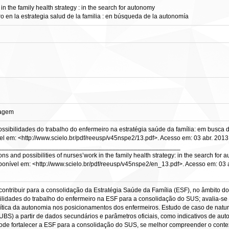
 in the family health strategy : in the search for autonomy
ro en la estrategia salud de la familia : en búsqueda de la autonomía
magem
ssibilidades do trabalho do enfermeiro na estratégia saúde da família: em busc
vel em: <http://www.scielo.br/pdf/reeusp/v45nspe2/13.pdf>. Acesso em: 03 abr. 20
___________________________________________________
 and possibilities of nurses’work in the family health strategy: in the search for 
sponível em: <http://www.scielo.br/pdf/reeusp/v45nspe2/en_13.pdf>. Acesso em: 03 ab
contribuir para a consolidação da Estratégia Saúde da Família (ESF), no âmbito 
sibilidades do trabalho do enfermeiro na ESF para a consolidação do SUS; avalia-s
olítica da autonomia nos posicionamentos dos enfermeiros. Estudo de caso de nature
) a partir de dados secundários e parâmetros oficiais, como indicativos de aut
ode fortalecer a ESF para a consolidação do SUS, se melhor compreender o contex