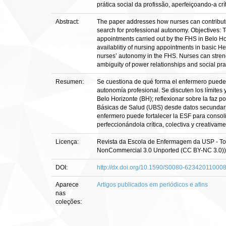
prática social da profissão, aperfeiçoando-a crít
Abstract:
The paper addresses how nurses can contribute 
search for professional autonomy. Objectives: To
appointments carried out by the FHS in Belo Hori
availablitiy of nursing appointments in basic 
nurses’ autonomy in the FHS. Nurses can strengt
ambiguity of power relationships and social pract
Resumen:
Se cuestiona de qué forma el enfermero puede c
autonomía profesional. Se discuten los límites
Belo Horizonte (BH); reflexionar sobre la faz p
Básicas de Salud (UBS) desde datos secundario
enfermero puede fortalecer la ESF para consoli
perfeccionándola crítica, colectiva y creativame
Licença:
Revista da Escola de Enfermagem da USP - Todo
NonCommercial 3.0 Unported (CC BY-NC 3.0)). 
DOI:
http://dx.doi.org/10.1590/S0080-6234201100
Aparece
Artigos publicados em periódicos e afins
nas
coleções: