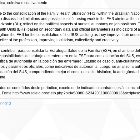
ica, coletiva e criativamente.
to the consolidation of the Family Health Strategy (FHS) within the Brazilian Nat
 discuss the limitations and possibilities of nursing work in the FHS aimint at the 
zonte (BH); reflect on the political aspects of nurses’ autonomy on job positions. T
Health Units (BHs) based on secondary data and official parameters as indicators o
hen the FHS for the consolidation of the SUS, as long as they improve their underst
ice of the profession, improving it criticism, collectively and creatively.
ontribuir para consolidar la Estrategia Salud de la Familia (ESF), en el ámbito 
 y posibilidades del trabajo del enfermero en la ESF para consolidación del SUS; e
olítica de autonomía en la posición del enfermero; Estudio de caso cuanti-cualitat
s y parámetros oficiales, como indicativos de autonomía. Luego, se analizó la au
dación del SUS, comprendiendo mejor el contexto socio-histórico, la ambigüedad de
nte.
s os conteúdos deste periódico, exceto onde indicado o contrário, está licencia
Fonte:http://www.scielo.br/scielo.php?pid=S0080-62342011000800013&script=sci_
0800013