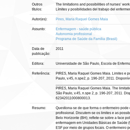
Outros
The limitations and possibilities of nurses’ work
títulos:
Límites y posibilidades del trabajo del enferme
Autor(es):
Pires, Maria Raquel Gomes Maia
Assunto:
Enfermagem - saúde pública
Autonomia profissional
Programa de Saúde da Família (Brasil)
Data de
2011
publicação:
Editora:
Universidade de São Paulo, Escola de Enfer
Referência:
PIRES, Maria Raquel Gomes Maia. Limites e po
Paulo, v.45, n.spe2, p. 196-207, 2011. Disponí
____________________________________
PIRES, Maria Raquel Gomes Maia. The limitations
São Paulo, v.45, n.spe 2, p. 196-207, 2011. Di
62342011000800013.
Resumo:
Questiona-se de que forma o enfermeiro pode 
profissional. Discutem-se os limites e as pos
Belo Horizonte (BH); reflete-se sobre a face p
enfermagem em Unidades Básicas de Saúde (UBS
ESF por meio de grupos focais. O enfermeiro p