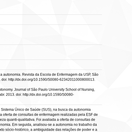
a da autonomia. Revista da Escola de Enfermagem da USP, São
13. doi: http://dx.doi.org/10.1590/S0080-62342011000800013.
autonomy. Journal of São Paulo University School of Nursing,
r. 2013. doi: http://dx.doi.org/10.1590/S0080-
do Sistema Único de Saúde (SUS), na busca da autonomia
e a oferta de consultas de enfermagem realizadas pela ESF de
za quanti-qualitativa. Foi avaliada a oferta de consultas de
onomia. Em seguida, analisou-se a autonomia no trabalho da
to sócio-histórico, a ambiguidade das relações de poder e a