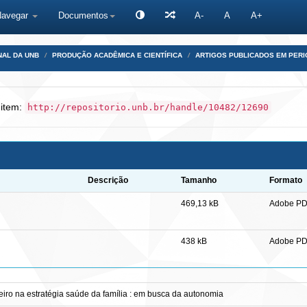
Navegar
Documentos
A-
A
A+
NAL DA UNB
PRODUÇÃO ACADÊMICA E CIENTÍFICA
ARTIGOS PUBLICADOS EM PERI
 item:
http://repositorio.unb.br/handle/10482/12690
Descrição
Tamanho
Formato
469,13 kB
Adobe P
438 kB
Adobe P
eiro na estratégia saúde da família : em busca da autonomia