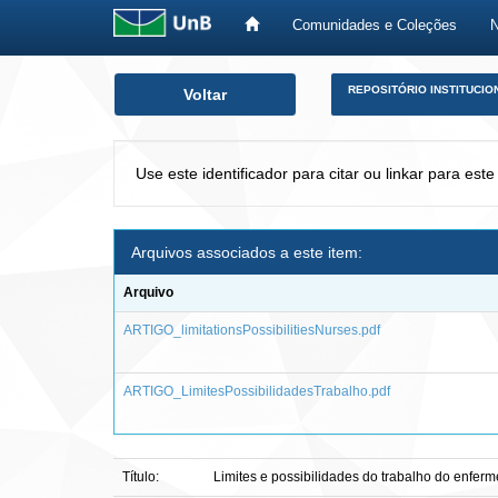
Comunidades e Coleções
Skip
REPOSITÓRIO INSTITUCIO
Voltar
navigation
Use este identificador para citar ou linkar para este
Arquivos associados a este item:
Arquivo
ARTIGO_limitationsPossibilitiesNurses.pdf
ARTIGO_LimitesPossibilidadesTrabalho.pdf
Título:
Limites e possibilidades do trabalho do enferm