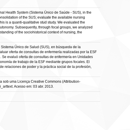
ional Health System (Sistema Único de Saúde - SUS), in the
consolidation of the SUS; evaluate the available nursing
his is a quanti-qualitative stud study. We evaluated the
f autonomy. Subsequently, through focal groups, we analyzed
anding of the sociohistorical context of nursing, the
del Sistema Único de Salud (SUS), en búsqueda de la
valuar oferta de consultas de enfermería realizadas por la ESF
ivo. Se evaluó oferta de consultas de enfermería en Unidades
tonomía de trabajo de la ESF mediante grupos focales. El
 relaciones de poder y la práctica social de la profesión,
da sob uma Licença Creative Commons (Attribution-
arttext. Acesso em: 03 abr. 2013.