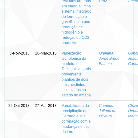
resíduos urbanos
Cruz
Amar
em energia limpa :
sistema integrado
de torrefação e
gaseificação para
produção de
hidrogênio e
redução do CO2
produzido
3-Nov-2015
28-Mai-2015
Valorização
Orellana,
Gonça
tecnológica da
Jorge Breno
Joaq
madeira de
Palheta
Carlo
Tachigali vulgaris
proveniente
plantios de dois
sítios distintos
localizados no
estado do Amapá
22-Out-2018
27-Mar-2018
Variabilidade da
Campos,
Chav
precipitação no
Juliana de
Henri
Cerrado e sua
Oliveira
Marin
correlação com a
mudança no uso
da terra