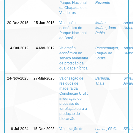
Parque Nacional
Rezende
da Chapada dos
Veadeiros
20-Dez-2015
15-Jun-2015
Valoração
Muñoz
Ângel
econômica do
Muñoz, Juan
Humb
Parque Nacional
Pablo
de Brasília
4-Out-2012
4-Mai-2012
Valoração
Pompermayer,
Ângel
econômica do
Raquel de
Humb
serviço ambiental
Souza
de proteção da
qualidade hídrica
24-Nov-2025
27-Mar-2025
Valorização de
Barbosa,
Silvei
resíduos de
Thais
Amar
madeira da
Construção Civil :
integração do
processo de
torrefação para a
produção de
biocarvão
8-Jul-2024
15-Dez-2023
Valorização de
Lamas, Giulia
Silvei