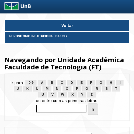
Skip
Voltar
navigation
REPOSITÓRIO INSTITUCIONAL DA UNB
Navegando por Unidade Acadêmica
Faculdade de Tecnologia (FT)
Ir para:
0-9
A
B
C
D
E
F
G
H
I
J
K
L
M
N
O
P
Q
R
S
T
U
V
W
X
Y
Z
ou entre com as primeiras letras: