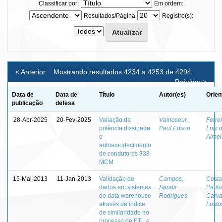
Classificar por:
Em ordem:
Resultados/Página
Registro(s):
< Anterior
Mostrando resultados 4234 a 4253 de 4294
Próximo >
Data de
Data de
Título
Autor(es)
Orien
publicação
defesa
28-Abr-2025
20-Fev-2025
Valiação da
Vaincoeur,
Ferrei
potência dissipada
Paul Edson
Luiz 
e
Alme
autoamortecimento
de condutores 838
MCM
15-Mai-2013
11-Jan-2013
Validação de
Campos,
Costa
dados em sistemas
Sandir
Paulo
de data warehouse
Rodrigues
Carva
através de índice
Lusto
de similaridade no
processo de ETL e