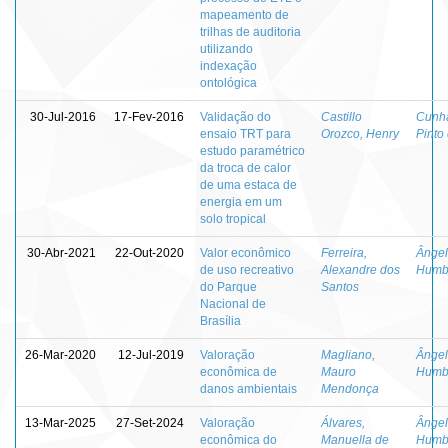
mapeamento de
trilhas de auditoria
utilizando
indexação
ontológica
30-Jul-2016
17-Fev-2016
Validação do
Castillo
Cunha
ensaio TRT para
Orozco, Henry
Pinto
estudo paramétrico
da troca de calor
de uma estaca de
energia em um
solo tropical
30-Abr-2021
22-Out-2020
Valor econômico
Ferreira,
Ângel
de uso recreativo
Alexandre dos
Humb
do Parque
Santos
Nacional de
Brasília
26-Mar-2020
12-Jul-2019
Valoração
Magliano,
Ângel
econômica de
Mauro
Humb
danos ambientais
Mendonça
13-Mar-2025
27-Set-2024
Valoração
Álvares,
Ângel
econômica do
Manuella de
Humb