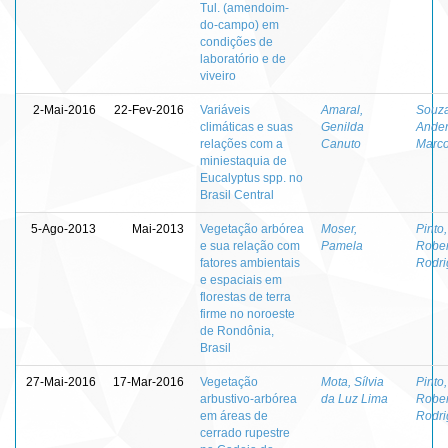
Tul. (amendoim-
do-campo) em
condições de
laboratório e de
viveiro
2-Mai-2016
22-Fev-2016
Variáveis
Amaral,
Souza
climáticas e suas
Genilda
Ande
relações com a
Canuto
Marco
miniestaquia de
Eucalyptus spp. no
Brasil Central
5-Ago-2013
Mai-2013
Vegetação arbórea
Moser,
Pinto
e sua relação com
Pamela
Rober
fatores ambientais
Rodri
e espaciais em
florestas de terra
firme no noroeste
de Rondônia,
Brasil
27-Mai-2016
17-Mar-2016
Vegetação
Mota, Sílvia
Pinto
arbustivo-arbórea
da Luz Lima
Rober
em áreas de
Rodri
cerrado rupestre