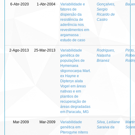
6-Abr-2020
1-Abr-2004
Variabilidade e
Gonçalves,
Bauer
fatores de
Sergio
dispersão da
Ricardo de
resistência de
Castro
aderência nos
revestimentos em
argamassa :
estudo de caso
2-Ago-2013
25-Mar-2013
Variabilidade
Rodrigues,
Pinto
genética de
Natasha
Rober
populações de
Brianez
Rodri
Hymenaea
stigonocarpa Mart.
ex Hayne e
Dipteryx alata
Vogel em áreas
nativas e em
plantios de
recuperação de
áreas degradadas
em Paracatu, MG
Mar-2009
Mar-2009
Variabilidade
Silva, Leiliane
Martin
genética em
Saraiva da
Soar
Pterogyne nitens