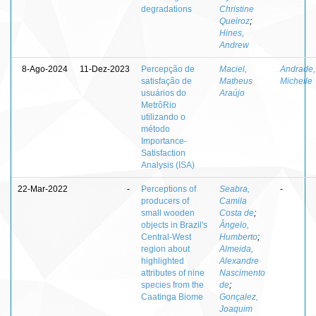
degradations
Christine
Queiroz
;
Hines,
Andrew
8-Ago-2024
11-Dez-2023
Percepção de
Maciel,
Andrade,
satisfação de
Matheus
Michelle
usuários do
Araújo
MetrôRio
utilizando o
método
Importance-
Satisfaction
Analysis (ISA)
22-Mar-2022
-
Perceptions of
Seabra,
-
producers of
Camila
small wooden
Costa de
;
objects in Brazil's
Ângelo,
Central-West
Humberto
;
region about
Almeida,
highlighted
Alexandre
attributes of nine
Nascimento
species from the
de
;
Caatinga Biome
Gonçalez,
Joaquim