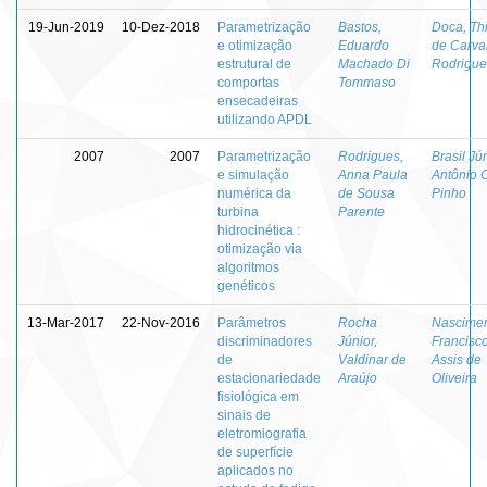
19-Jun-2019
10-Dez-2018
Parametrização
Bastos,
Doca, Th
e otimização
Eduardo
de Carva
estrutural de
Machado Di
Rodrigue
comportas
Tommaso
ensecadeiras
utilizando APDL
2007
2007
Parametrização
Rodrigues,
Brasil Jún
e simulação
Anna Paula
Antônio 
numérica da
de Sousa
Pinho
turbina
Parente
hidrocinética :
otimização via
algoritmos
genéticos
13-Mar-2017
22-Nov-2016
Parâmetros
Rocha
Nascimen
discriminadores
Júnior,
Francisc
de
Valdinar de
Assis de
estacionariedade
Araújo
Oliveira
fisiológica em
sinais de
eletromiografia
de superfície
aplicados no