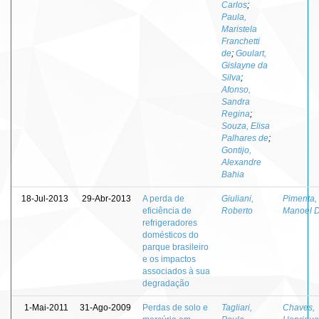
Carlos
;
Paula,
Maristela
Franchetti
de
;
Goulart,
Gislayne da
Silva
;
Afonso,
Sandra
Regina
;
Souza, Elisa
Palhares de
;
Gontijo,
Alexandre
Bahia
18-Jul-2013
29-Abr-2013
A perda de
Giuliani,
Pimenta,
eficiência de
Roberto
Manoel D
refrigeradores
domésticos do
parque brasileiro
e os impactos
associados à sua
degradação
1-Mai-2011
31-Ago-2009
Perdas de solo e
Tagliari,
Chaves,