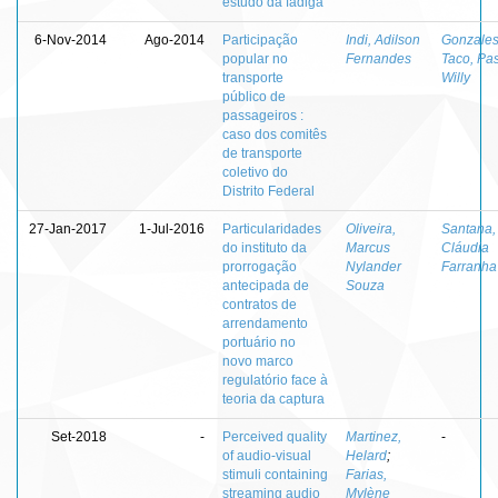
estudo da fadiga
6-Nov-2014
Ago-2014
Participação
Indi, Adilson
Gonzale
popular no
Fernandes
Taco, Pas
transporte
Willy
público de
passageiros :
caso dos comitês
de transporte
coletivo do
Distrito Federal
27-Jan-2017
1-Jul-2016
Particularidades
Oliveira,
Santana,
do instituto da
Marcus
Cláudia
prorrogação
Nylander
Farranha
antecipada de
Souza
contratos de
arrendamento
portuário no
novo marco
regulatório face à
teoria da captura
Set-2018
-
Perceived quality
Martinez,
-
of audio-visual
Helard
;
stimuli containing
Farias,
streaming audio
Mylène