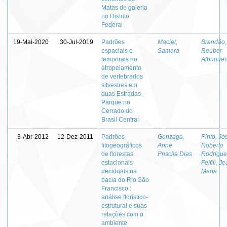
Matas de galeria
no Distrito
Federal
19-Mai-2020
30-Jul-2019
Padrões
Maciel,
Brandão,
espaciais e
Samara
Reuber
temporais no
Albuque
atropelamento
de vertebrados
silvestres em
duas Estradas-
Parque no
Cerrado do
Brasil Central
3-Abr-2012
12-Dez-2011
Padrões
Gonzaga,
Pinto, Jo
fitogeográficos
Anne
Roberto
de florestas
Priscila Dias
Rodrigue
estacionais
Felfili, J
deciduais na
Maria
bacia do Rio São
Francisco :
análise florístico-
estrutural e suas
relações com o
ambiente