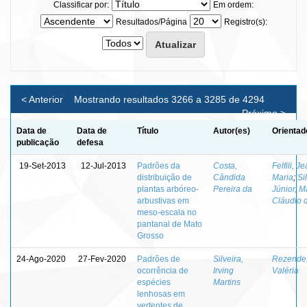
Classificar por:
Em ordem:
Resultados/Página
Registro(s):
< Anterior
Mostrando resultados 3266 a 3285 de 4294
Próximo >
Data de
Data de
Título
Autor(es)
Orientad
publicação
defesa
19-Set-2013
12-Jul-2013
Padrões da
Costa,
Felfili, J
distribuição de
Cândida
Maria
;
Si
plantas arbóreo-
Pereira da
Júnior, 
arbustivas em
Cláudio 
meso-escala no
pantanal de Mato
Grosso
24-Ago-2020
27-Fev-2020
Padrões de
Silveira,
Rezende,
ocorrência de
Irving
Valéria
espécies
Martins
lenhosas em
vertentes de