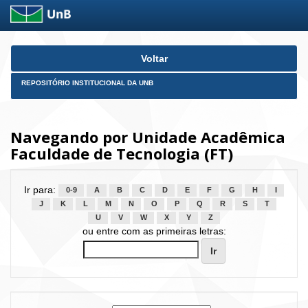
Skip
Voltar
navigation
REPOSITÓRIO INSTITUCIONAL DA UNB
Navegando por Unidade Acadêmica
Faculdade de Tecnologia (FT)
Ir para:
0-9
A
B
C
D
E
F
G
H
I
J
K
L
M
N
O
P
Q
R
S
T
U
V
W
X
Y
Z
ou entre com as primeiras letras: