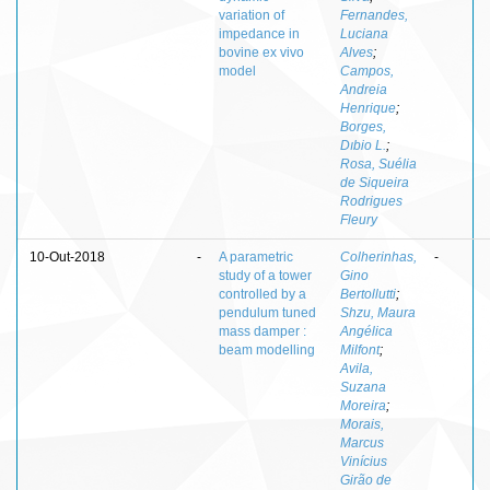
variation of
Fernandes,
impedance in
Luciana
bovine ex vivo
Alves
;
model
Campos,
Andreia
Henrique
;
Borges,
Dıbio L.
;
Rosa, Suélia
de Siqueira
Rodrigues
Fleury
10-Out-2018
-
A parametric
Colherinhas,
-
study of a tower
Gino
controlled by a
Bertollutti
;
pendulum tuned
Shzu, Maura
mass damper :
Angélica
beam modelling
Milfont
;
Avila,
Suzana
Moreira
;
Morais,
Marcus
Vinícius
Girão de