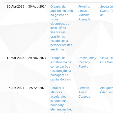
30-Abr-2025
30-Ago-2024
O papel da
Ferreira,
Sousa Jú
auditoria interna
Lucas
Rafael T
na gestão de
Vinicius
de
riscos
Andrade
cibernéticos em
instituições
financeiras
brasileiras :
estudo sob a
perspectiva das
três linhas
11-Mar-2026
29-Nov-2024
O papel do
Rocha, Anny
Vieira, D
extrativismo na
Caroliny
Luis Mas
conservação e
Pereira
restauração da
paisagem na
capital do Baru
7-Jun-2021
25-Set-2020
Parallel H-
Ferreira,
Albuquer
Matrices
Álvaro
Éder Lim
accelerated
Campos
isogeometric
boundary
element method