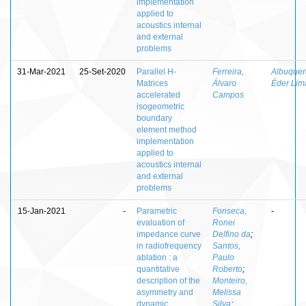
implementation
applied to
acoustics internal
and external
problems
31-Mar-2021
25-Set-2020
Parallel H-
Ferreira,
Albuquer
Matrices
Álvaro
Éder Lim
accelerated
Campos
isogeometric
boundary
element method
implementation
applied to
acoustics internal
and external
problems
15-Jan-2021
-
Parametric
Fonseca,
-
evaluation of
Ronei
impedance curve
Delfino da
;
in radiofrequency
Santos,
ablation : a
Paulo
quantitative
Roberto
;
description of the
Monteiro,
asymmetry and
Melissa
dynamic
Silva
;