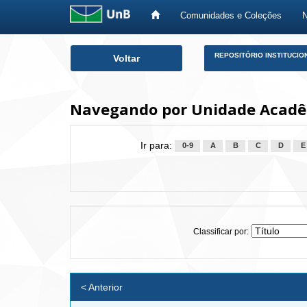
Comunidades e Coleções
Skip
REPOSITÓRIO INSTITUCIO
Voltar
navigation
Navegando por Unidade Acadêm
Ir para:
0-9
A
B
C
D
E
Classificar por:
< Anterior