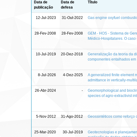
Data de
Data de
Título
publicação
defesa
12-Jul-2023
31-Out-2022
Gas engine oxyfuel combustio
28-Fev-2008
28-Fev-2008
GEM - HOS - Sistema de Ger
Médico-Hospitalares. O caso d
10-Jul-2019
20-Dez-2018
Generalização da teoria da dis
componentes entalhados em re
8-Jul-2026
4-Dez-2025
A generalized finite element
admittance in vertically-mult
26-Abr-2024
-
Geomorphological and bioclima
species of agro-extractivist i
5-Nov-2012
31-Ago-2012
Geossintéticos como reforço
25-Mar-2020
30-Jul-2019
Geotecnologias e planejamen