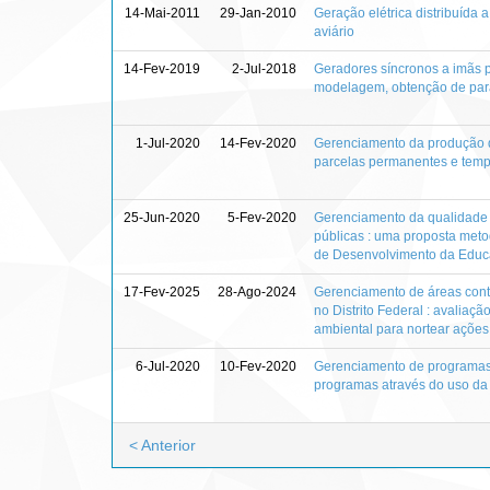
14-Mai-2011
29-Jan-2010
Geração elétrica distribuída 
aviário
14-Fev-2019
2-Jul-2018
Geradores síncronos a imãs 
modelagem, obtenção de parâ
1-Jul-2020
14-Fev-2020
Gerenciamento da produção d
parcelas permanentes e temp
25-Jun-2020
5-Fev-2020
Gerenciamento da qualidade
públicas : uma proposta met
de Desenvolvimento da Edu
17-Fev-2025
28-Ago-2024
Gerenciamento de áreas cont
no Distrito Federal : avaliaç
ambiental para nortear açõe
6-Jul-2020
10-Fev-2020
Gerenciamento de programas
programas através do uso da
< Anterior