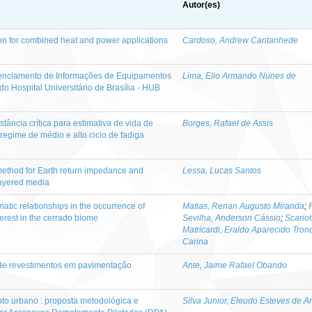
Autor(es)
n for combined heat and power applications
Cardoso, Andrew Cantanhede
enciamento de Informações de Equipamentos
Lima, Elio Armando Nunes de
o Hospital Universitário de Brasília - HUB
tância crítica para estimativa de vida de
Borges, Rafael de Assis
gime de médio e alto ciclo de fadiga
 method for Earth return impedance and
Lessa, Lucas Santos
ilayered media
tic relationships in the occurrence of
Matias, Renan Augusto Miranda
;
nterest in the cerrado biome
Sevilha, Anderson Cássio
;
Scariot
Matricardi, Eraldo Aparecido Trond
Carina
 de revestimentos em pavimentação
Ante, Jaime Rafael Obando
to urbano : proposta metodológica e
Silva Junior, Eleudo Esteves de A