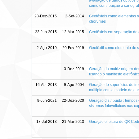
avaliação de dados obtidos 
como contribuição à cartogra
28-Dez-2015
2-Set-2014
Geotêxteis como elementos r
chorumes
23-Jun-2015
12-Mar-2015
Geotêxteis em separação de
2-Ago-2019
20-Fev-2019
Geotêxtil como elemento de 
-
3-Dez-2019
Geração da matriz origem-des
usando o manifesto eletrônic
16-Abr-2013
9-Ago-2004
Geração de superfícies de in
múltipla com o modelo de d
9-Jun-2021
22-Dez-2020
Geração distribuída : tempos
sistemas fotovoltaicos nas cap
18-Jul-2013
21-Mar-2013
Geração e leitura de QR Code