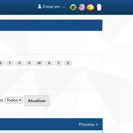
Entrar em:
S
T
U
V
W
X
Y
Z
s):
Próximo >