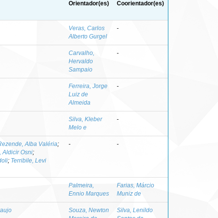
Orientador(es)
Coorientador(es)
Veras, Carlos
-
Alberto Gurgel
Carvalho,
-
Hervaldo
Sampaio
Ferreira, Jorge
-
Luiz de
Almeida
Silva, Kleber
-
Melo e
Rezende, Alba Valéria
;
-
-
, Aldicir Osni
;
oli
;
Terribile, Levi
Palmeira,
Farias, Márcio
Ennio Marques
Muniz de
raujo
Souza, Newton
Silva, Lenildo