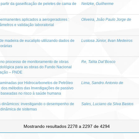
a partir da gaseificação de peletes de cama de
Neitzke, Guilherme
permanentes aplicados a aerogeradores :
Oliveira, João Paulo Jorge de
metros e validação laboratorial
e madeira de eucalipto utilizando dados de
Lustosa Júnior, Ilvan Medeiros
orárias
 no processo de monitoramento de obras
Re, Talita Dal’Bosco
odológica para as obras do Fundo Nacional
cação – FNDE
aminadas por Hidrocarbonetos de Petróleo
Lima, Sandro Antonio de
ão dos métodos das Investigações de passivo
s baseadas no risco à saúde humana
 dinâmicos: investigando o desempenho de
Sales, Luciano da Silva Bastos
 dinâmica de sistemas
Mostrando resultados 2278 a 2297 de 4294