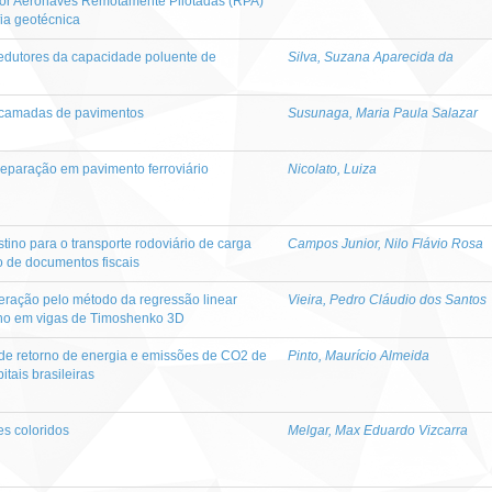
por Aeronaves Remotamente Pilotadas (RPA)
fia geotécnica
edutores da capacidade poluente de
Silva, Suzana Aparecida da
 camadas de pavimentos
Susunaga, Maria Paula Salazar
separação em pavimento ferroviário
Nicolato, Luiza
tino para o transporte rodoviário de carga
Campos Junior, Nilo Flávio Rosa
o de documentos fiscais
teração pelo método da regressão linear
Vieira, Pedro Cláudio dos Santos
ano em vigas de Timoshenko 3D
 de retorno de energia e emissões de CO2 de
Pinto, Maurício Almeida
itais brasileiras
s coloridos
Melgar, Max Eduardo Vizcarra