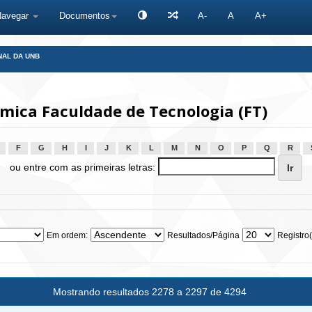
Navegar
Documentos
A-
A
A+
NAL DA UNB
ica Faculdade de Tecnologia (FT)
F
G
H
I
J
K
L
M
N
O
P
Q
R
ou entre com as primeiras letras:
Em ordem:
Resultados/Página
Registro(
Mostrando resultados 2278 a 2297 de 4294