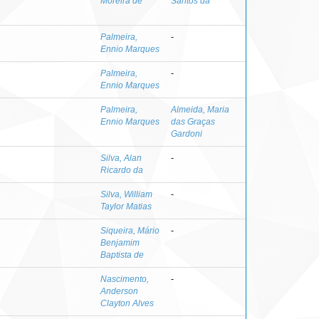
Moreira de
Santos da
Palmeira,
-
Ennio Marques
Palmeira,
-
Ennio Marques
Palmeira,
Almeida, Maria
Ennio Marques
das Graças
Gardoni
Silva, Alan
-
Ricardo da
Silva, William
-
Taylor Matias
Siqueira, Mário
-
Benjamim
Baptista de
Nascimento,
-
Anderson
Clayton Alves