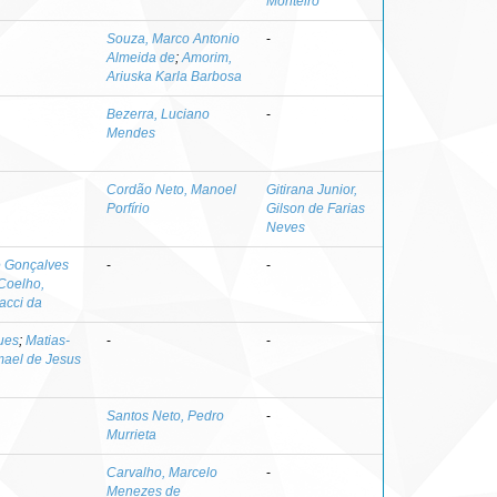
Monteiro
Souza, Marco Antonio
-
Almeida de
;
Amorim,
Ariuska Karla Barbosa
Bezerra, Luciano
-
Mendes
Cordão Neto, Manoel
Gitirana Junior,
Porfírio
Gilson de Farias
Neves
e Gonçalves
-
-
Coelho,
acci da
ues
;
Matias-
-
-
mael de Jesus
Santos Neto, Pedro
-
Murrieta
Carvalho, Marcelo
-
Menezes de