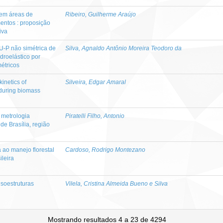
em áreas de
Ribeiro, Guilherme Araújo
ntos : proposição
iva
 U-P não simétrica de
Silva, Agnaldo Antônio Moreira Teodoro da
droelástico por
étricos
kinetics of
Silveira, Edgar Amaral
during biomass
 metrologia
Piratelli Filho, Antonio
e Brasília, região
 ao manejo florestal
Cardoso, Rodrigo Montezano
ileira
nsoestruturas
Vilela, Cristina Almeida Bueno e Silva
Mostrando resultados 4 a 23 de 4294