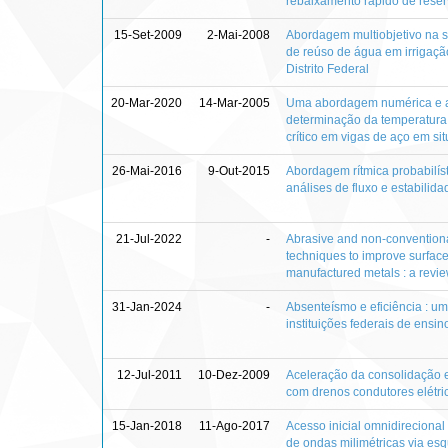
rebaixamento rápido de reser
15-Set-2009
2-Mai-2008
Abordagem multiobjetivo na 
de reúso de água em irrigaçã
Distrito Federal
20-Mar-2020
14-Mar-2005
Uma abordagem numérica e an
determinação da temperatura
crítico em vigas de aço em si
26-Mai-2016
9-Out-2015
Abordagem rítmica probabilís
análises de fluxo e estabilida
21-Jul-2022
-
Abrasive and non‑conventiona
techniques to improve surface 
manufactured metals : a revi
31-Jan-2024
-
Absenteísmo e eficiência : u
instituições federais de ensin
12-Jul-2011
10-Dez-2009
Aceleração da consolidação e
com drenos condutores elétri
15-Jan-2018
11-Ago-2017
Acesso inicial omnidireciona
de ondas milimétricas via es