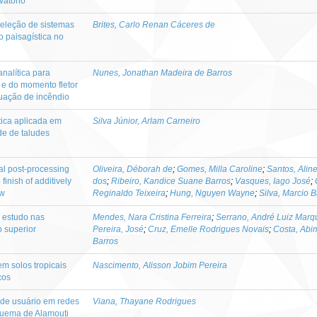
vatório
seleção de sistemas
Brites, Carlo Renan Cáceres de
o paisagística no
alítica para
Nunes, Jonathan Madeira de Barros
 e do momento fletor
tuação de incêndio
tica aplicada em
Silva Júnior, Arlam Carneiro
de de taludes
l post‑processing
Oliveira, Déborah de
;
Gomes, Milla Caroline
;
Santos, Alin
finish of additively
dos
;
Ribeiro, Kandice Suane Barros
;
Vasques, Iago José
;
ew
Reginaldo Teixeira
;
Hung, Nguyen Wayne
;
Silva, Marcio B
m estudo nas
Mendes, Nara Cristina Ferreira
;
Serrano, André Luiz Marq
o superior
Pereira, José
;
Cruz, Emelle Rodrigues Novais
;
Costa, Abi
Barros
m solos tropicais
Nascimento, Alisson Jobim Pereira
cos
l de usuário em redes
Viana, Thayane Rodrigues
quema de Alamouti