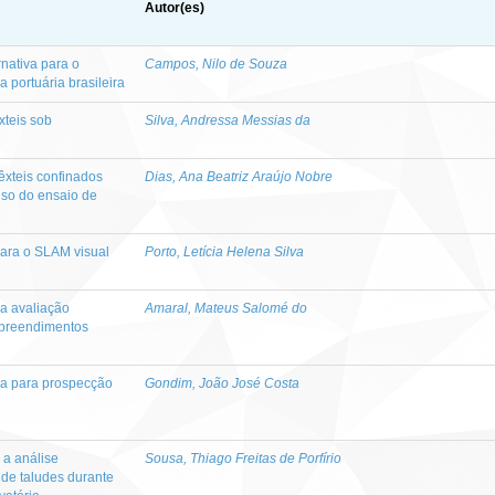
Autor(es)
rnativa para o
Campos, Nilo de Souza
a portuária brasileira
xteis sob
Silva, Andressa Messias da
têxteis confinados
Dias, Ana Beatriz Araújo Nobre
uso do ensaio de
ara o SLAM visual
Porto, Letícia Helena Silva
a avaliação
Amaral, Mateus Salomé do
mpreendimentos
a para prospecção
Gondim, João José Costa
a análise
Sousa, Thiago Freitas de Porfírio
e de taludes durante