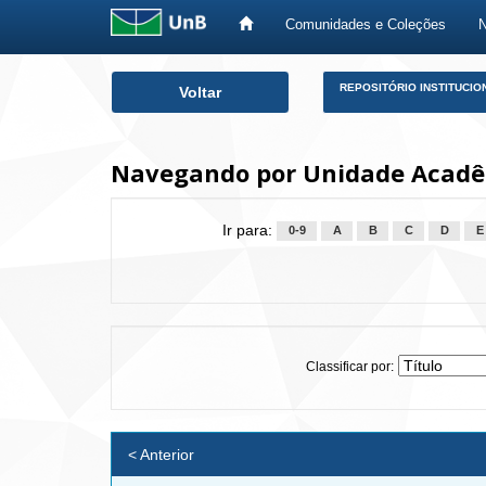
Comunidades e Coleções
Skip
REPOSITÓRIO INSTITUCIO
Voltar
navigation
Navegando por Unidade Acadêm
Ir para:
0-9
A
B
C
D
E
Classificar por:
< Anterior