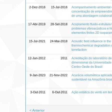
2-Dez-2016
15-Jul-2016
Acompanhamento ambiental 
concentração de empreendime
de uma abordagem colaborat
17-Abr-2019
28-Set-2018
Acoplamento fluido-estrutura
problemas vibroacústicos e hi
elementos finitos 2D isoparam
15-Jul-2021
24-Mai-2018
Acoustic field influence in the 
thermochemical degradation 
torrefaction
12-Jun-2012
2011
Acreditação do laboratório de
dimensional da Universidade d
Centro-Oeste do Brasil
9-Jan-2023
21-Nov-2022
Acurácia volumétrica aplicada
sustentável na Amazônia bras
3-Out-2011
6-Out-2011
Ação estática do vento em te
< Anterior