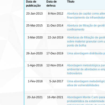
Data de
Data de
Título
publicação
defesa
23-Jan-2013
8-Nov-2012
Abertura de capital como alte
financiamento da infraestrutur
25-Mai-2015
11-Dez-2014
Abertura de filtração de geotê
confinamento
3-Mar-2020
22-Jul-2019
Aberturas de filtração de geo
sobre material granular com 
ponto de bolha
26-Jun-2020
17-Dez-2019
Uma abordagem distribuída p
1-Ago-2016
12-Nov-2014
Abordagem metodológica par
ambiental de atividades e e
hidroviários
1-Fev-2018
5-Jul-2017
Uma abordagem metodológic
ativa de vulnerabilidades
20-Jul-2021
16-Abr-2021
Abordagem Monte Carlo para 
probabilística da estabilidad