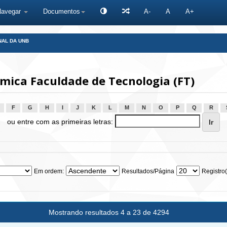
Navegar
Documentos
A-
A
A+
NAL DA UNB
ica Faculdade de Tecnologia (FT)
F
G
H
I
J
K
L
M
N
O
P
Q
R
ou entre com as primeiras letras:
Em ordem:
Resultados/Página
Registro(
Mostrando resultados 4 a 23 de 4294