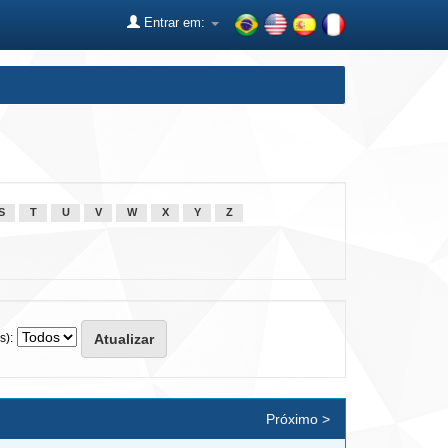
Entrar em:
S
T
U
V
W
X
Y
Z
s):
Próximo >