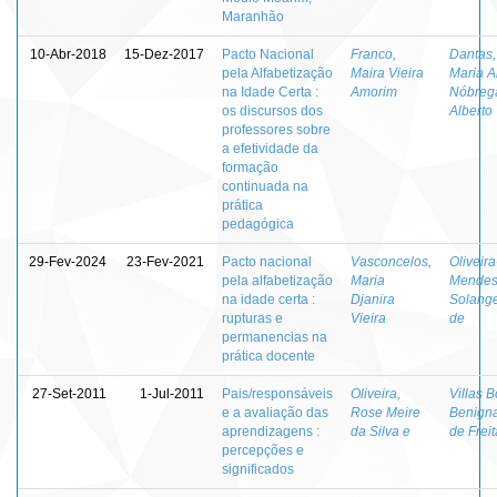
Maranhão
10-Abr-2018
15-Dez-2017
Pacto Nacional
Franco,
Dantas, 
pela Alfabetização
Maira Vieira
Maria A
na Idade Certa :
Amorim
Nóbreg
os discursos dos
Alberto
professores sobre
a efetividade da
formação
continuada na
prática
pedagógica
29-Fev-2024
23-Fev-2021
Pacto nacional
Vasconcelos,
Oliveira
pela alfabetização
Maria
Mendes
na idade certa :
Djanira
Solange
rupturas e
Vieira
de
permanencias na
prática docente
27-Set-2011
1-Jul-2011
Pais/responsáveis
Oliveira,
Villas B
e a avaliação das
Rose Meire
Benign
aprendizagens :
da Silva e
de Frei
percepções e
significados