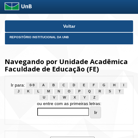
Skip
Voltar
navigation
REPOSITÓRIO INSTITUCIONAL DA UNB
Navegando por Unidade Acadêmica
Faculdade de Educação (FE)
Ir para:
0-9
A
B
C
D
E
F
G
H
I
J
K
L
M
N
O
P
Q
R
S
T
U
V
W
X
Y
Z
ou entre com as primeiras letras: