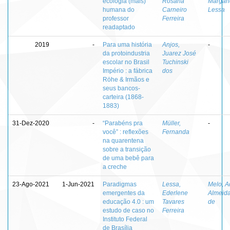
ecologia (mais)
Rosana
Margar
humana do
Carneiro
Lessa
professor
Ferreira
readaptado
2019
-
Para uma história
Anjos,
-
da protoindustria
Juarez José
escolar no Brasil
Tuchinski
Império : a fábrica
dos
Röhe & Irmãos e
seus bancos-
carteira (1868-
1883)
31-Dez-2020
-
“Parabéns pra
Müller,
-
você” : reflexões
Fernanda
na quarentena
sobre a transição
de uma bebê para
a creche
23-Ago-2021
1-Jun-2021
Paradigmas
Lessa,
Melo, A
emergentes da
Ederlene
Almeida
educação 4.0 : um
Tavares
de
estudo de caso no
Ferreira
Instituto Federal
de Brasília