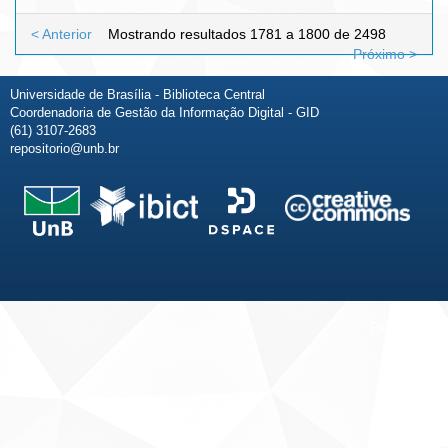
< Anterior
Mostrando resultados 1781 a 1800 de 2498
Próximo >
Universidade de Brasília - Biblioteca Central
Coordenadoria de Gestão da Informação Digital - GID
(61) 3107-2683
repositorio@unb.br
Fale conosco
Sobre