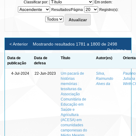
Classificar por:
Em ordem:
Resultados/Página
Registro(s):
< Anterior
Mostrando resultados 1781 a 1800 de 2498
Próximo >
Data de
Data de
Título
Autor(es)
Orienta
publicação
defesa
4-Jul-2024
22-Jun-2023
Um pacará de
Silva,
Paulino
histórias
Raimundo
Juliana
memórias :
Alves da
Wirth C
tessituras da
Associação
Comunitária de
Educação em
Saúde e
Agricultura
(ACESA) em
comunidades
camponesas do
Médio Mearim,