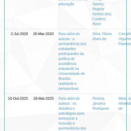
educação
Santos,
Regina
Gomes dos
;
Castioni,
Remi
2-Jul-2020
26-Mar-2020
Para além do
Silva, Flávia
Carvalh
acesso : a
Alves da
Olgamir
permanência dos
Francis
estudantes
participantes da
política de
assistência
estudantil na
Universidade de
Brasília :
realidade e
perspectivas
10-Out-2025
28-Mai-2025
Para além do
Pereira,
Melo, A
acesso : os
Janaina
Almeida
desafios e
Rodrigues
de
estratégias para
assegurar a
inclusão e
permanência dos