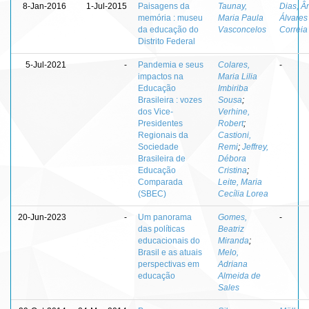
8-Jan-2016
1-Jul-2015
Paisagens da
Taunay,
Dias, Â
memória : museu
Maria Paula
Álvares
da educação do
Vasconcelos
Correia
Distrito Federal
5-Jul-2021
-
Pandemia e seus
Colares,
-
impactos na
Maria Lilia
Educação
Imbiriba
Brasileira : vozes
Sousa
;
dos Vice-
Verhine,
Presidentes
Robert
;
Regionais da
Castioni,
Sociedade
Remi
;
Jeffrey,
Brasileira de
Débora
Educação
Cristina
;
Comparada
Leite, Maria
(SBEC)
Cecília Lorea
20-Jun-2023
-
Um panorama
Gomes,
-
das políticas
Beatriz
educacionais do
Miranda
;
Brasil e as atuais
Melo,
perspectivas em
Adriana
educação
Almeida de
Sales