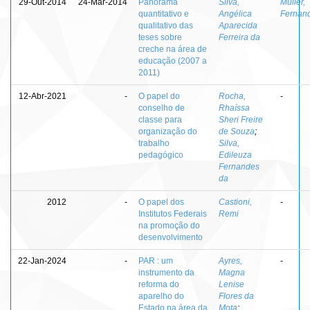
29-Out-2014
24-Mar-2014
Panorama
Silva,
Müller,
quantitativo e
Angélica
Fernan
qualitativo das
Aparecida
teses sobre
Ferreira da
creche na área de
educação (2007 a
2011)
12-Abr-2021
-
O papel do
Rocha,
-
conselho de
Rhaíssa
classe para
Sheri Freire
organização do
de Souza
;
trabalho
Silva,
pedagógico
Edileuza
Fernandes
da
2012
-
O papel dos
Castioni,
-
Institutos Federais
Remi
na promoção do
desenvolvimento
22-Jan-2024
-
PAR : um
Ayres,
-
instrumento da
Magna
reforma do
Lenise
aparelho do
Flores da
Estado na área da
Mota
;