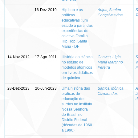
-
16-Dez-2019
Hip hop e as
Anjos, Suelen
S
práticas
Gonçalves dos
T
educativas : um
estudo a partir das
experiências do
coletivo Família
Hip Hop, Santa
Maria - DF
14-Nov-2012
17-Ago-2011
História da ciência
Chaves, Lígia
S
no estudo de
Maria Martinho
W
modelos atômicos
Pereira
P
em livros didáticos
de química
28-Dez-2023
20-Jun-2023
Uma história das
Santos, Mônica
A
práticas de
Oliveira dos
J
educação dos
d
surdos no Instituto
Nossa Senhora
do Brasil, no
Distrito Federal
(décadas de 1960
a 1990)