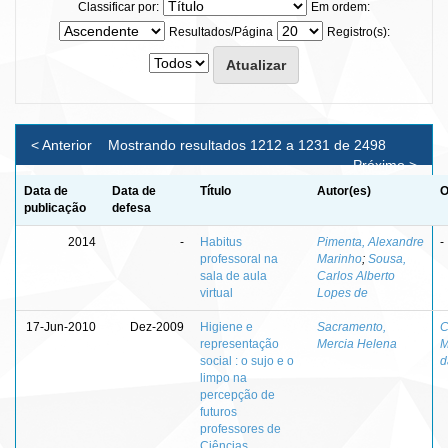
Classificar por:
Em ordem:
Resultados/Página
Registro(s):
< Anterior
Mostrando resultados 1212 a 1231 de 2498
Próximo >
Data de
Data de
Título
Autor(es)
O
publicação
defesa
2014
-
Habitus
Pimenta, Alexandre
-
professoral na
Marinho
;
Sousa,
sala de aula
Carlos Alberto
virtual
Lopes de
17-Jun-2010
Dez-2009
Higiene e
Sacramento,
C
representação
Mercia Helena
M
social : o sujo e o
d
limpo na
percepção de
futuros
professores de
Ciências