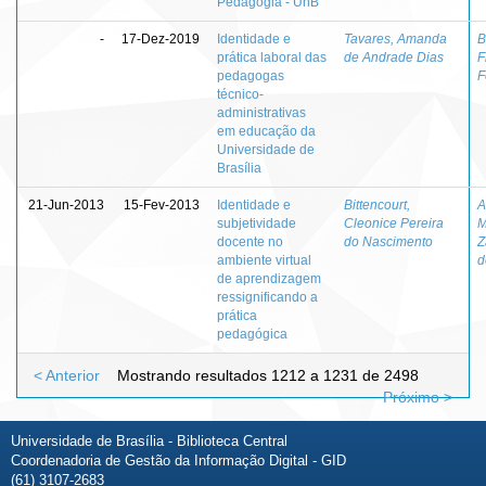
Pedagogia - UnB
-
17-Dez-2019
Identidade e
Tavares, Amanda
B
prática laboral das
de Andrade Dias
F
pedagogas
F
técnico-
administrativas
em educação da
Universidade de
Brasília
21-Jun-2013
15-Fev-2013
Identidade e
Bittencourt,
A
subjetividade
Cleonice Pereira
M
docente no
do Nascimento
Z
ambiente virtual
d
de aprendizagem
ressignificando a
prática
pedagógica
< Anterior
Mostrando resultados 1212 a 1231 de 2498
Próximo >
Universidade de Brasília - Biblioteca Central
Coordenadoria de Gestão da Informação Digital - GID
(61) 3107-2683