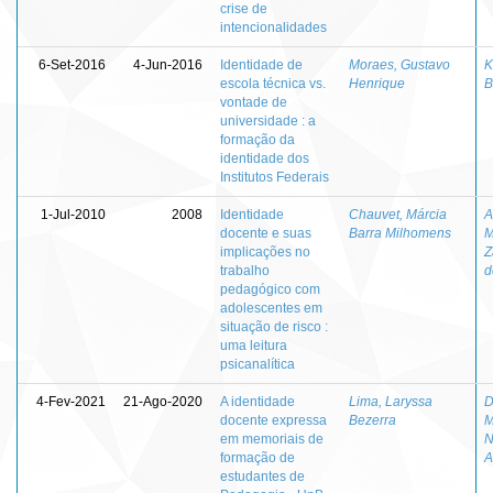
crise de
intencionalidades
6-Set-2016
4-Jun-2016
Identidade de
Moraes, Gustavo
K
escola técnica vs.
Henrique
B
vontade de
universidade : a
formação da
identidade dos
Institutos Federais
1-Jul-2010
2008
Identidade
Chauvet, Márcia
A
docente e suas
Barra Milhomens
M
implicações no
Z
trabalho
d
pedagógico com
adolescentes em
situação de risco :
uma leitura
psicanalítica
4-Fev-2021
21-Ago-2020
A identidade
Lima, Laryssa
D
docente expressa
Bezerra
M
em memoriais de
N
formação de
A
estudantes de