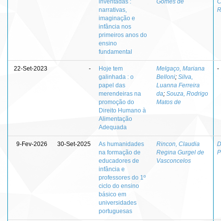
inventadas :
Gomes de
C
narrativas,
R
imaginação e
infância nos
primeiros anos do
ensino
fundamental
22-Set-2023
-
Hoje tem
Melgaço, Mariana
-
galinhada : o
Belloni
;
Silva,
papel das
Luanna Ferreira
merendeiras na
da
;
Souza, Rodrigo
promoção do
Matos de
Direito Humano à
Alimentação
Adequada
9-Fev-2026
30-Set-2025
As humanidades
Rincon, Claudia
D
na formação de
Regina Gurgel de
P
educadores de
Vasconcelos
infância e
professores do 1º
ciclo do ensino
básico em
universidades
portuguesas