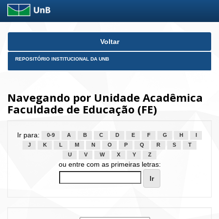
Skip
Voltar
navigation
REPOSITÓRIO INSTITUCIONAL DA UNB
Navegando por Unidade Acadêmica
Faculdade de Educação (FE)
Ir para:
0-9
A
B
C
D
E
F
G
H
I
J
K
L
M
N
O
P
Q
R
S
T
U
V
W
X
Y
Z
ou entre com as primeiras letras: