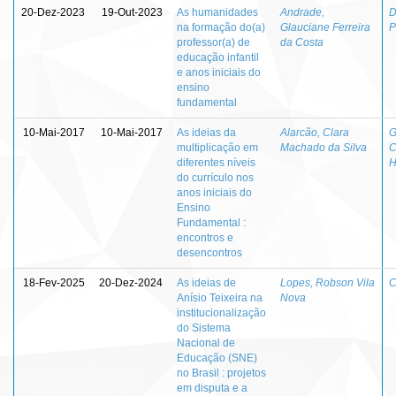
20-Dez-2023
19-Out-2023
As humanidades
Andrade,
D
na formação do(a)
Glauciane Ferreira
P
professor(a) de
da Costa
educação infantil
e anos iniciais do
ensino
fundamental
10-Mai-2017
10-Mai-2017
As ideias da
Alarcão, Clara
G
multiplicação em
Machado da Silva
C
diferentes níveis
H
do currículo nos
anos iniciais do
Ensino
Fundamental :
encontros e
desencontros
18-Fev-2025
20-Dez-2024
As ideias de
Lopes, Robson Vila
C
Anísio Teixeira na
Nova
institucionalização
do Sistema
Nacional de
Educação (SNE)
no Brasil : projetos
em disputa e a