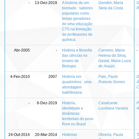
-
13-Dez-2019
A história de um
Gondim, Maria
G
bordado : saberes
Stela da Costa
R
populares como
temas geradores
de uma educação
CTS na formação
de professores de
química
Abr-2005
-
História e filosofia
Carneiro, Maria
-
das cências no
Helena da Silva
;
ensino de
Gastal, Maria Luiza
Biologia
de Araújo
4-Fev-2010
2007
História em
Pato, Paulo
D
quadrinhos : uma
Roberto Gomes
Á
abordagem
C
bakhtiniana
-
6-Dez-2019
História,
Cavalcante,
P
identidade e
Lucimara Varanis
A
dinâmicas
territoriais do povo
Rom no Brasil
24-Out-2014
20-Mar-2014
Histórias
Oliveira, Paula
T