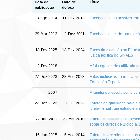
Data de
Data de
Título
publicação
defesa
13-Ago-2014
11-Dez-2013
Facebook : uma possível fer
29-Mar-2012
1-Dez-2011
Facebook, eu curto : uma anál
18-Fev-2025
18-Dez-2024
Faces da extensão na Educaçã
luz da política do SINAES
2-Fev-2018
-
A fala egocêntrica utilizada p
27-Dez-2023
23-Ago-2023
Falas inclusivas : narrativas 
Educação Especial
2007
-
A família e a escola como c
27-Dez-2023
6-Jul-2023
Fatores de qualidade para a f
fundamental : um estudo em e
27-Jun-2011
22-Abr-2010
Fatores institucionais e de
sobre os cursos de Biologia, 
15-Jan-2015
6-Ago-2014
Fatores intervenientes no uso