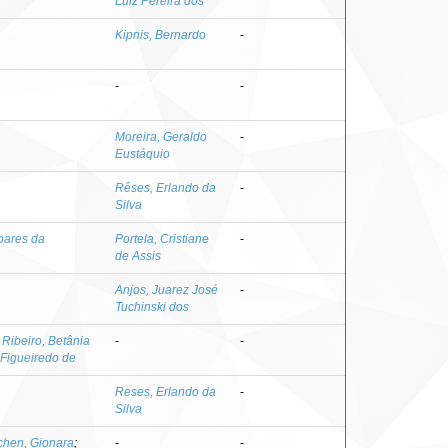
Luiz Pereira dos
Kipnis, Bernardo
-
-
-
Moreira, Geraldo
-
Eustáquio
Rêses, Erlando da
-
Silva
oares da
Portela, Cristiane
-
de Assis
Anjos, Juarez José
-
Tuchinski dos
;
Ribeiro, Betânia
-
-
 Figueiredo de
Reses, Erlando da
-
Silva
chen, Gionara
;
-
-