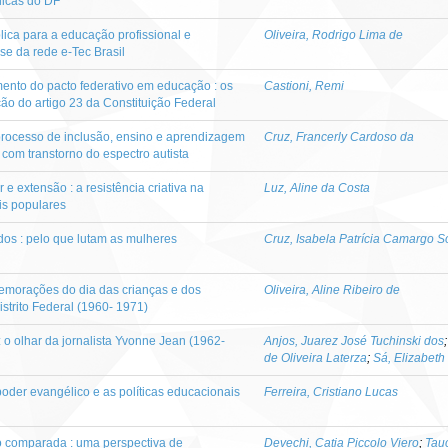
licas do DF
blica para a educação profissional e
Oliveira, Rodrigo Lima de
ise da rede e-Tec Brasil
ento do pacto federativo em educação : os
Castioni, Remi
o do artigo 23 da Constituição Federal
processo de inclusão, ensino e aprendizagem
Cruz, Francerly Cardoso da
com transtorno do espectro autista
 extensão : a resistência criativa na
Luz, Aline da Costa
is populares
ados : pelo que lutam as mulheres
Cruz, Isabela Patrícia Camargo S
memorações do dia das crianças e dos
Oliveira, Aline Ribeiro de
strito Federal (1960- 1971)
: o olhar da jornalista Yvonne Jean (1962-
Anjos, Juarez José Tuchinski dos
de Oliveira Laterza
;
Sá, Elizabeth
poder evangélico e as políticas educacionais
Ferreira, Cristiano Lucas
o comparada : uma perspectiva de
Devechi, Catia Piccolo Viero
;
Tau