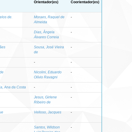
Orientador(es)
Coorientador(es)
elos de.
Moraes, Raquel de
-
Almeida
Dias, Ângela
-
Álvares Correia
rães
Sousa, José Vieira
-
de
-
-
 de
Nicolini, Eduardo
-
Olívio Ravagni
ia, Ana da Costa
-
-
Jesus, Girlene
-
Ribeiro de
ue
Velloso, Jacques
-
Santos, Wildson
-