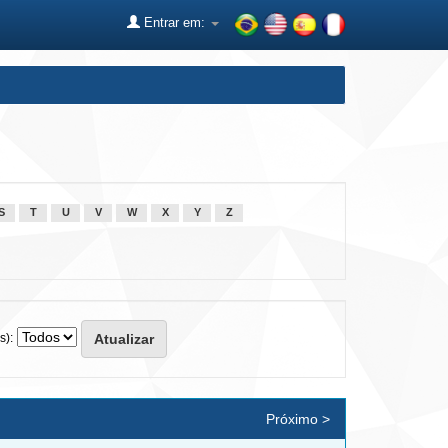
Entrar em:
S
T
U
V
W
X
Y
Z
s):
Próximo >