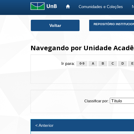
Comunidades e Coleções
Skip
REPOSITÓRIO INSTITUCIO
Voltar
navigation
Navegando por Unidade Acadêm
Ir para:
0-9
A
B
C
D
E
Classificar por:
< Anterior