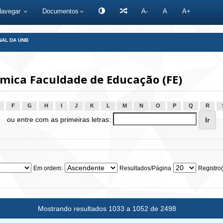
Navegar
Documentos
A-
A
A+
NAL DA UNB
ica Faculdade de Educação (FE)
F
G
H
I
J
K
L
M
N
O
P
Q
R
ou entre com as primeiras letras:
Em ordem:
Resultados/Página
Registro(
Mostrando resultados 1033 a 1052 de 2498