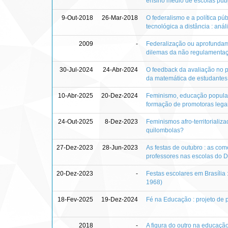
ensino médio de escolas púb
9-Out-2018
26-Mar-2018
O federalismo e a política pú
tecnológica a distância : anál
2009
-
Federalização ou aprofundam
dilemas da não regulamentaçã
30-Jul-2024
24-Abr-2024
O feedback da avaliação no 
da matemática de estudantes 
10-Abr-2025
20-Dez-2024
Feminismo, educação popular e
formação de promotoras lega
24-Out-2025
8-Dez-2023
Feminismos afro-territorializ
quilombolas?
27-Dez-2023
28-Jun-2023
As festas de outubro : as co
professores nas escolas do Di
20-Dez-2023
-
Festas escolares em Brasília 
1968)
18-Fev-2025
19-Dez-2024
Fé na Educação : projeto de 
2018
-
A figura do outro na educaçã