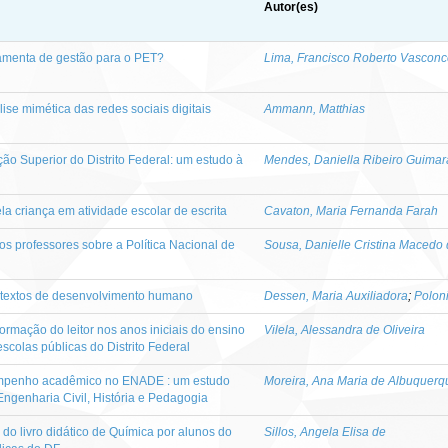
Autor(es)
ramenta de gestão para o PET?
Lima, Francisco Roberto Vasconc
ise mimética das redes sociais digitais
Ammann, Matthias
o Superior do Distrito Federal: um estudo à
Mendes, Daniella Ribeiro Guima
ela criança em atividade escolar de escrita
Cavaton, Maria Fernanda Farah
dos professores sobre a Política Nacional de
Sousa, Danielle Cristina Macedo
ontextos de desenvolvimento humano
Dessen, Maria Auxiliadora
;
Polon
ormação do leitor nos anos iniciais do ensino
Vilela, Alessandra de Oliveira
scolas públicas do Distrito Federal
sempenho acadêmico no ENADE : um estudo
Moreira, Ana Maria de Albuquerq
Engenharia Civil, História e Pedagogia
 do livro didático de Química por alunos do
Sillos, Angela Elisa de